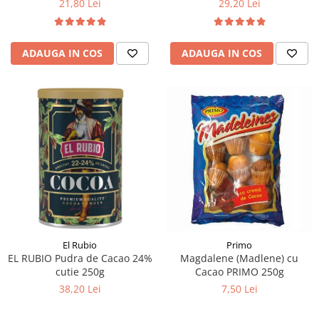
21,80 Lei
29,20 Lei
ADAUGA IN COS
ADAUGA IN COS
El Rubio
Primo
EL RUBIO Pudra de Cacao 24%
Magdalene (Madlene) cu
cutie 250g
Cacao PRIMO 250g
38,20 Lei
7,50 Lei