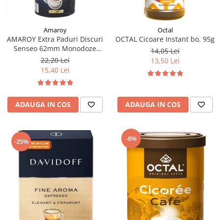
Amaroy
Octal
AMAROY Extra Paduri Discuri
OCTAL Cicoare Instant bo. 95g
Senseo 62mm Monodoze
14,05 Lei
20buc 140g
22,20 Lei
13,50 Lei
15,40 Lei
ADAUGA IN COS
ADAUGA IN COS
-8%
-25%