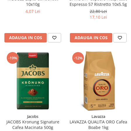
10x10g
Espresso 57 Ristretto 10x5.5g
4,07 Lei
22,80 Lei
17,10 Lei
ADAUGA IN COS
ADAUGA IN COS
-19%
-12%
Jacobs
Lavazza
JACOBS Kronung Signature
LAVAZZA QUALITA ORO Cafea
Cafea Macinata 500g
Boabe 1kg