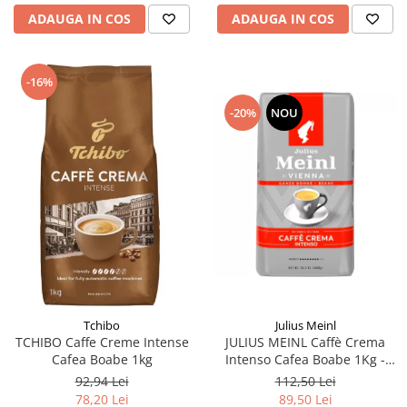
ADAUGA IN COS
ADAUGA IN COS
-16%
-20%
NOU
Tchibo
Julius Meinl
TCHIBO Caffe Creme Intense
JULIUS MEINL Caffè Crema
Cafea Boabe 1kg
Intenso Cafea Boabe 1Kg -
Promo August
92,94 Lei
112,50 Lei
78,20 Lei
89,50 Lei