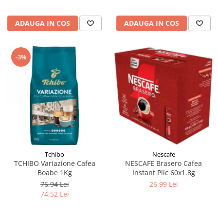
ADAUGA IN COS
ADAUGA IN COS
-3%
Tchibo
Nescafe
TCHIBO Variazione Cafea
NESCAFE Brasero Cafea
Boabe 1Kg
Instant Plic 60x1.8g
76,94 Lei
26,99 Lei
74,52 Lei