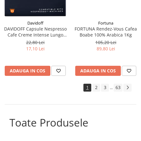
Davidoff
Fortuna
DAVIDOFF Capsule Nespresso
FORTUNA Rendez-Vous Cafea
Cafe Creme Intense Lungo
Boabe 100% Arabica 1Kg
10x5.5g
22,80 Lei
105,20 Lei
17,10 Lei
89,80 Lei
ADAUGA IN COS
ADAUGA IN COS
1
2
3
63
...
Toate Produsele