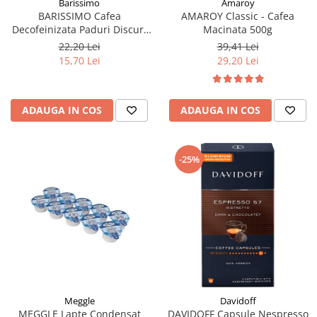
Barissimo
Amaroy
BARISSIMO Cafea
AMAROY Classic - Cafea
Decofeinizata Paduri Discuri
Macinata 500g
Senseo 62mm Monodoze
22,20 Lei
39,41 Lei
20buc - 140g
15,70 Lei
29,20 Lei
ADAUGA IN COS
ADAUGA IN COS
-25%
Meggle
Davidoff
MEGGLE Lapte Condensat
DAVIDOFF Capsule Nespresso