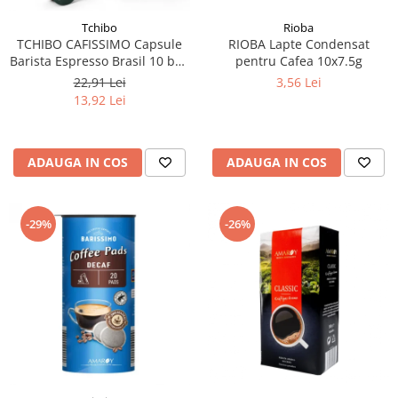
Tchibo
Rioba
TCHIBO CAFISSIMO Capsule
RIOBA Lapte Condensat
Barista Espresso Brasil 10 buc
pentru Cafea 10x7.5g
80g (27.10.2026)
22,91 Lei
3,56 Lei
13,92 Lei
ADAUGA IN COS
ADAUGA IN COS
-29%
-26%