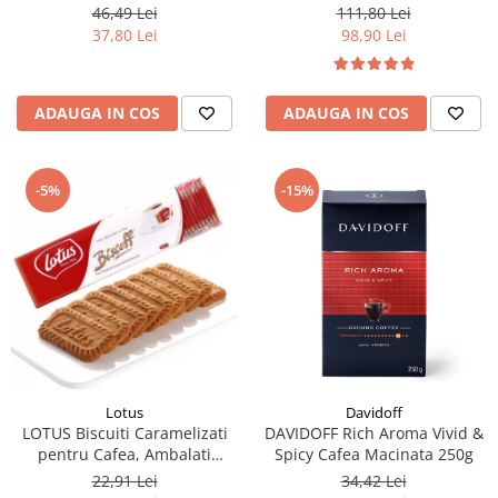
46,49 Lei
111,80 Lei
37,80 Lei
98,90 Lei
ADAUGA IN COS
ADAUGA IN COS
-5%
-15%
Lotus
Davidoff
LOTUS Biscuiti Caramelizati
DAVIDOFF Rich Aroma Vivid &
pentru Cafea, Ambalati
Spicy Cafea Macinata 250g
Individual 50buc 312.5g
22,91 Lei
34,42 Lei