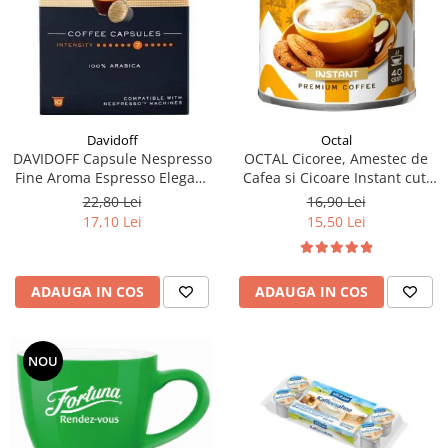
Davidoff
Octal
DAVIDOFF Capsule Nespresso
OCTAL Cicoree, Amestec de
Fine Aroma Espresso Elegant
Cafea si Cicoare Instant cut.
& Fragrant 10x5.5g
100g
22,80 Lei
16,90 Lei
17,10 Lei
15,50 Lei
ADAUGA IN COS
ADAUGA IN COS
NOU