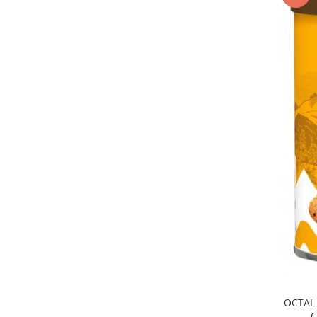
OCTAL 
C