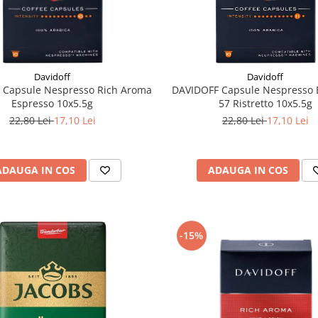
Davidoff
Davidoff
 Capsule Nespresso Rich Aroma
DAVIDOFF Capsule Nespresso 
Espresso 10x5.5g
57 Ristretto 10x5.5g
22,80 Lei
17,10 Lei
22,80 Lei
17,10 Lei
ADAUGA IN COS
ADAUGA IN COS
-15%