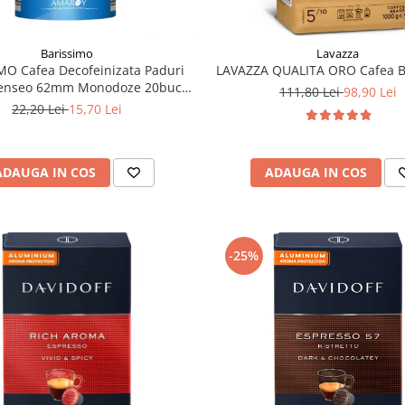
Barissimo
Lavazza
MO Cafea Decofeinizata Paduri
LAVAZZA QUALITA ORO Cafea B
Senseo 62mm Monodoze 20buc -
111,80 Lei
98,90 Lei
140g
22,20 Lei
15,70 Lei
ADAUGA IN COS
ADAUGA IN COS
-25%