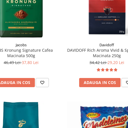
Jacobs
Davidoff
S Kronung Signature Cafea
DAVIDOFF Rich Aroma Vivid & S
Macinata 500g
Macinata 250g
46,49 Lei
37,80 Lei
34,42 Lei
29,20 Lei
ADAUGA IN COS
ADAUGA IN COS