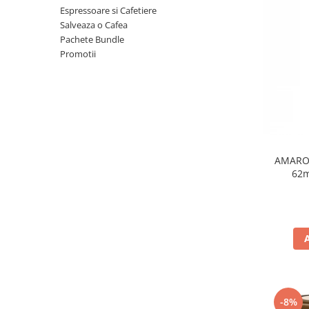
Espressoare si Cafetiere
Salveaza o Cafea
Pachete Bundle
Promotii
AMAROY
62
-8%