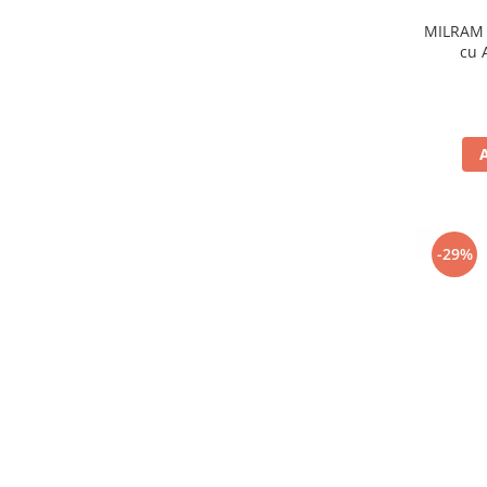
MILRAM 
cu 
-29%