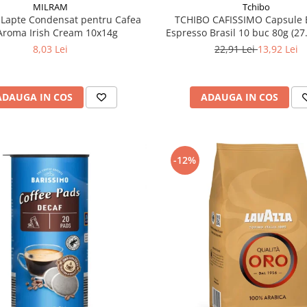
MILRAM
Tchibo
Lapte Condensat pentru Cafea
TCHIBO CAFISSIMO Capsule 
Aroma Irish Cream 10x14g
Espresso Brasil 10 buc 80g (27
8,03 Lei
22,91 Lei
13,92 Lei
ADAUGA IN COS
ADAUGA IN COS
-12%