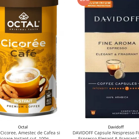
Davidoff
Octal
DAVIDOFF Capsule Nespresso F
Cicoree, Amestec de Cafea si
Espresso Elegant & Fragrant 
icoare Instant cut. 100g