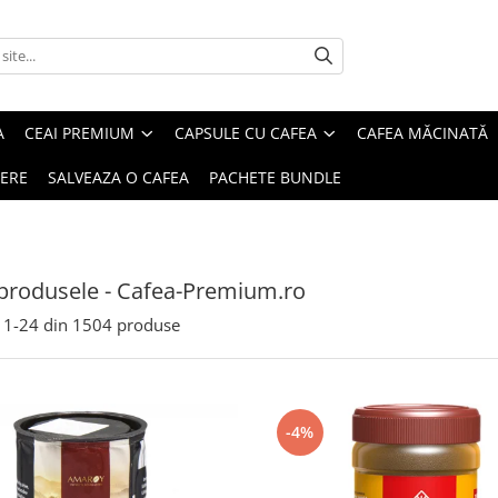
A
CEAI PREMIUM
CAPSULE CU CAFEA
CAFEA MĂCINATĂ
IERE
SALVEAZA O CAFEA
PACHETE BUNDLE
produsele - Cafea-Premium.ro
1-
24
din
1504
produse
-4%