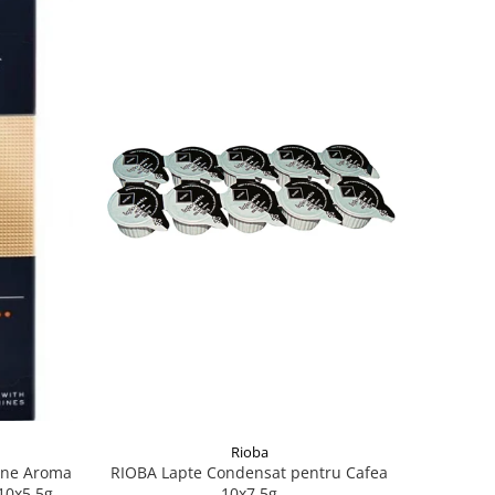
Rioba
ine Aroma
RIOBA Lapte Condensat pentru Cafea
10x5.5g
10x7.5g