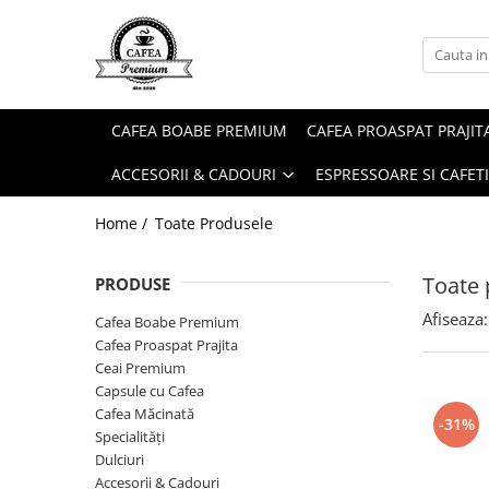
Ceai Premium
Capsule cu Cafea
Specialități
Dulciuri
Accesorii & Cadouri
Ceai in Plic
Capsule cu Cafea
Cafea Instant
Rontanele Sarate
Cadouri
CAFEA BOABE PREMIUM
CAFEA PROASPAT PRAJIT
Ceai Vărsat
Mix-uri
Biscuiti & Fursecuri
Condimente
ACCESORII & CADOURI
ESPRESSOARE SI CAFET
Ceai Instant
Ciocolată Caldă / Cappuccino
Ciocolata & Praline
Lapte pentru Cafea
Cacao
Dropsuri/Jeleuri
Pahare / Capace / Palete
Home /
Toate Produsele
Gem si Dulceata din Fructe
Siropuri și Topping
Toate 
PRODUSE
Guma de Mestecat
Ulei și Oțet
Afiseaza:
Napolitane
Ustensile Diverse
Cafea Boabe Premium
Cafea Proaspat Prajita
Nuci, Alune si Fructe Deshidratate
Zahăr, Miere & Îndulcitori
Ceai Premium
Prajituri Ambalate
Capsule cu Cafea
Cafea Măcinată
-31%
Specialități
Dulciuri
Accesorii & Cadouri