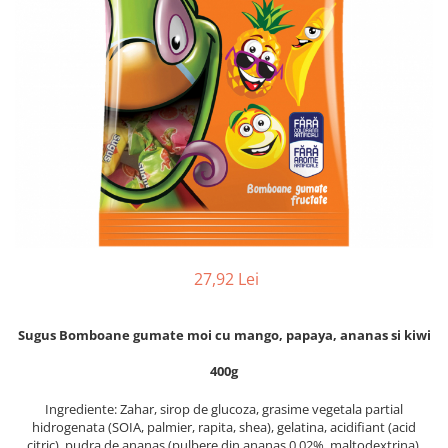
27,92 Lei
Sugus Bomboane gumate moi cu mango, papaya, ananas si kiwi
400g
Ingrediente: Zahar, sirop de glucoza, grasime vegetala partial
hidrogenata (SOIA, palmier, rapita, shea), gelatina, acidifiant (acid
citric), pudra de ananas (pulbere din ananas 0.02%, maltodextrina),