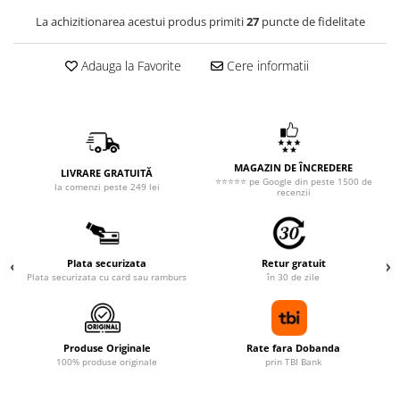
La achizitionarea acestui produs primiti
27
puncte de fidelitate
Adauga la Favorite
Cere informatii
MAGAZIN DE ÎNCREDERE
LIVRARE GRATUITĂ
⭐⭐⭐⭐⭐ pe Google din peste 1500 de
la comenzi peste 249 lei
recenzii
Plata securizata
Retur gratuit
Plata securizata cu card sau ramburs
în 30 de zile
Produse Originale
Rate fara Dobanda
100% produse originale
prin TBI Bank