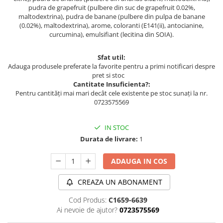
pudra de grapefruit (pulbere din suc de grapefruit 0.02%,
maltodextrina), pudra de banane (pulbere din pulpa de banane
(0.02%), maltodextrina), arome, coloranti (E141(ii), antocianine,
curcumina), emulsifiant (lecitina din SOIA).
Sfat util:
Adauga produsele preferate la favorite pentru a primi notificari despre
pret si stoc
Cantitate Insuficienta?:
Pentru cantități mai mari decât cele existente pe stoc sunați la nr.
0723575569
IN STOC
Durata de livrare:
1
ADAUGA IN COS
CREAZA UN ABONAMENT
Cod Produs:
C1659-6639
Ai nevoie de ajutor?
0723575569