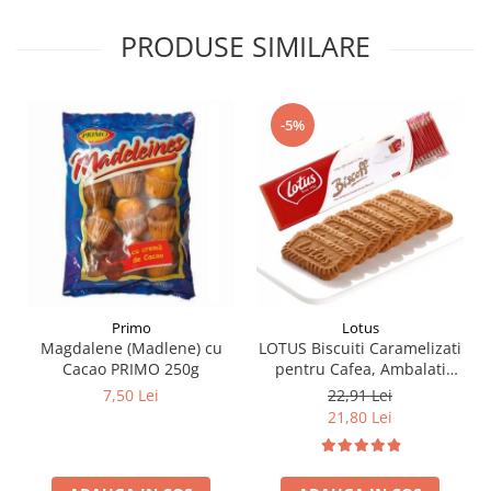
PRODUSE SIMILARE
-5%
Primo
Lotus
Magdalene (Madlene) cu
LOTUS Biscuiti Caramelizati
Cacao PRIMO 250g
pentru Cafea, Ambalati
Individual 50buc 312.5g
7,50 Lei
22,91 Lei
21,80 Lei