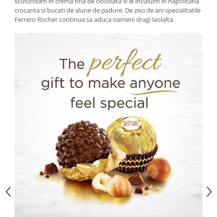
scufundam in crema fina de ciocolata si le invaluim in napolitana
crocanta si bucati de alune de padure. De zeci de ani specialitatile
Ferrero Rocher continua sa aduca oameni dragi laolalta.