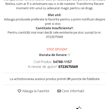
festiva, cum ar fi o aniversare sau o zi de nastere. Transforma fiecare
moment intr-unul cu adevarat magic pentru cei dragi.
Sfat util:
Adauga produsele preferate la favorite pentru a primi notificari despre
pret si stoc
Cantitate Insuficienta?:
Pentru cantități mai mari decât cele existente pe stoc sunați la nr.
0723575569
STOC EPUIZAT
Durata de livrare:
1
Cod Produs:
54788-1157
Ai nevoie de ajutor?
0723575569
La achizitionarea acestui produs primiti
31
puncte de fidelitate
Adauga la Favorite
Cere informatii