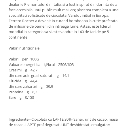
dealurile Piemontului din Italia, si a fost inspirat din dorinta de a
face accesibila unui public mult mai larg placerea completa a unei
specialitati sofisticate de ciocolata. Vandut initial in Europa,
Ferrero Rocher a devenit in curand bomboana la cutie preferata
de milioane de oameni din intreaga lume. Astazi, este liderul
mondial in categoria sa si este vandut in 140 de tari de pe 5
continente.
Valori nutritionale
Valori per 100G
Valoare energetica kJ/kcal 2506/603
Grasimi g 42,7
din care acizi grasi saturati g 14,1
Glucide g 44,4
din care zaharuri g 39,9
Proteine g 8,2
Sare g 0,153
Ingrediente - Ciocolata cu LAPTE 30% (zahar, unt de cacao, masa
de cacao, LAPTE praf degresat, UNT deshidratat, emulgator: