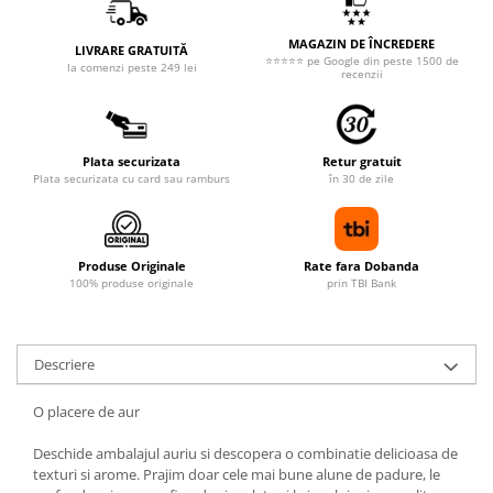
MAGAZIN DE ÎNCREDERE
LIVRARE GRATUITĂ
⭐⭐⭐⭐⭐ pe Google din peste 1500 de
la comenzi peste 249 lei
recenzii
Plata securizata
Retur gratuit
Plata securizata cu card sau ramburs
în 30 de zile
Produse Originale
Rate fara Dobanda
100% produse originale
prin TBI Bank
Descriere
O placere de aur
Deschide ambalajul auriu si descopera o combinatie delicioasa de
texturi si arome. Prajim doar cele mai bune alune de padure, le