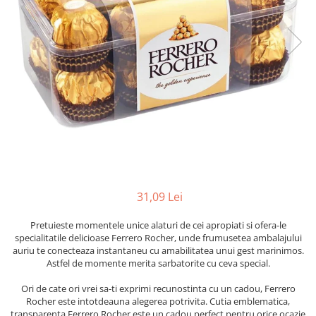
31,09 Lei
Pretuieste momentele unice alaturi de cei apropiati si ofera-le
specialitatile delicioase Ferrero Rocher, unde frumusetea ambalajului
auriu te conecteaza instantaneu cu amabilitatea unui gest marinimos.
Astfel de momente merita sarbatorite cu ceva special.
Ori de cate ori vrei sa-ti exprimi recunostinta cu un cadou, Ferrero
Rocher este intotdeauna alegerea potrivita. Cutia emblematica,
transparenta Ferrero Rocher este un cadou perfect pentru orice ocazie