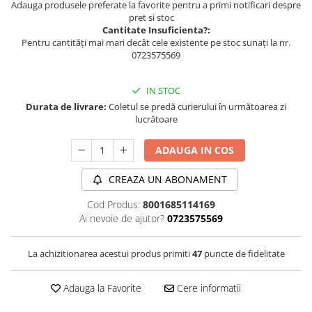
Adauga produsele preferate la favorite pentru a primi notificari despre
pret si stoc
Cantitate Insuficienta?:
Pentru cantități mai mari decât cele existente pe stoc sunați la nr.
0723575569
IN STOC
Durata de livrare:
Coletul se predă curierului în următoarea zi
lucrătoare
ADAUGA IN COS
CREAZA UN ABONAMENT
Cod Produs:
8001685114169
Ai nevoie de ajutor?
0723575569
La achizitionarea acestui produs primiti
47
puncte de fidelitate
Adauga la Favorite
Cere informatii