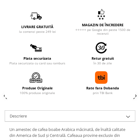
MAGAZIN DE ÎNCREDERE
LIVRARE GRATUITĂ
⭐⭐⭐⭐⭐ pe Google din peste 1500 de
la comenzi peste 249 lei
recenzii
Plata securizata
Retur gratuit
Plata securizata cu card sau ramburs
în 30 de zile
Produse Originale
Rate fara Dobanda
100% produse originale
prin TBI Bank
Descriere
Un amestec de cafea boabe Arabica măcinată, de înaltă calitate
din America de Sud și Centrală. Cafeaua provine exclusiv din