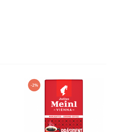
-2%
-11%