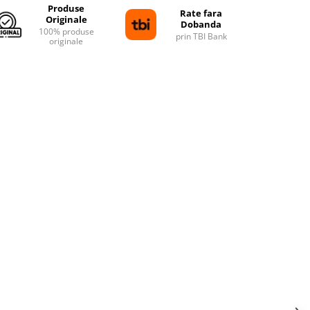
Produse
Rate fara
Originale
Dobanda
100% produse
prin TBI Bank
originale