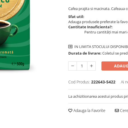
Cafea prajita si macinata. Cafeaua c
Sfat util:
Adauga produsele preferate la favori
Cantitate Insuficienta?:
Pentru cantități mai mari 
IN LIMITA STOCULUI DISPONIB
Durata de livrare:
Coletul se pred
ADAUG
Cod Produs:
222643-5422
Ai n
La achizitionarea acestui produs pr
Adauga la Favorite
Cere 