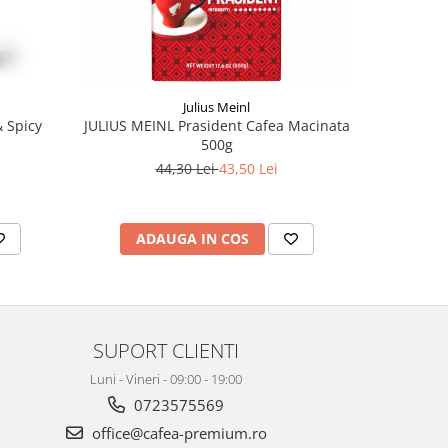
Julius Meinl
 Spicy
JULIUS MEINL Prasident Cafea Macinata
TCHIBO Ex
500g
44,30 Lei
43,50 Lei
ADAUGA IN COS
AD
SUPORT CLIENTI
Luni - Vineri - 09:00 - 19:00
0723575569
office@cafea-premium.ro