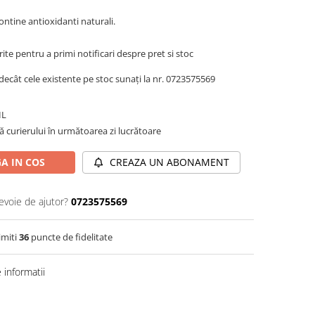
ontine antioxidanti naturali.
te pentru a primi notificari despre pret si stoc
decât cele existente pe stoc sunați la nr. 0723575569
IL
ă curierului în următoarea zi lucrătoare
A IN COS
CREAZA UN ABONAMENT
evoie de ajutor?
0723575569
imiti
36
puncte de fidelitate
informatii