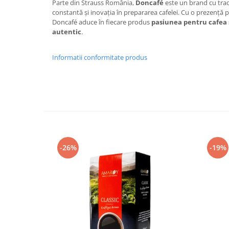
Parte din Strauss România,
Doncafé
este un brand cu trad
constantă și inovația în prepararea cafelei. Cu o prezență
Doncafé aduce în fiecare produs
pasiunea pentru cafea ș
autentic
.
Informatii conformitate produs
-26%
-19%