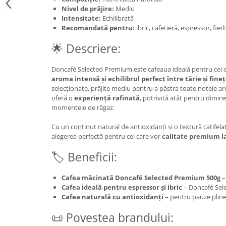
Nivel de prăjire:
Mediu
Intensitate:
Echilibrată
Recomandată pentru:
ibric, cafetieră, espressor, fier
🌟 Descriere:
Doncafé Selected Premium este cafeaua ideală pentru cei 
aroma intensă și echilibrul perfect între tărie și fine
selecționate, prăjite mediu pentru a păstra toate notele a
oferă o
experiență rafinată
, potrivită atât pentru dimine
momentele de răgaz.
Cu un conținut natural de antioxidanți și o textură catifel
alegerea perfectă pentru cei care vor
calitate premium la
🏷️ Beneficii:
Cafea măcinată Doncafé Selected Premium 500g
–
Cafea ideală pentru espressor și ibric
– Doncafé Sel
Cafea naturală cu antioxidanți
– pentru pauze pline
📜 Povestea brandului: