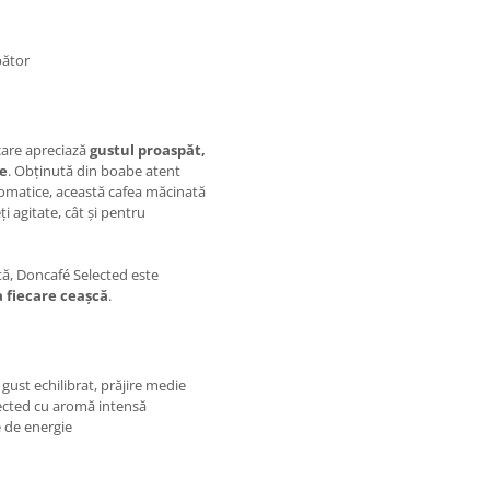
bător
care apreciază
gustul proaspăt,
țe
. Obținută din boabe atent
romatice, această cafea măcinată
ți agitate, cât și pentru
ată, Doncafé Selected este
 fiecare ceașcă
.
 gust echilibrat, prăjire medie
ected cu aromă intensă
 de energie