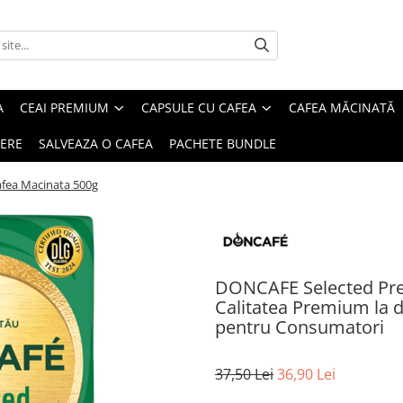
A
CEAI PREMIUM
CAPSULE CU CAFEA
CAFEA MĂCINATĂ
IERE
SALVEAZA O CAFEA
PACHETE BUNDLE
fea Macinata 500g
DONCAFE Selected Pre
Calitatea Premium la doa
pentru Consumatori
37,50 Lei
36,90 Lei