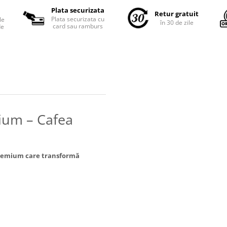
Plata securizata
Retur gratuit
Plata securizata cu
le
în 30 de zile
card sau ramburs
de
um – Cafea
 premium care transformă