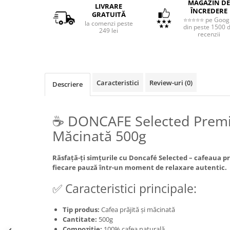
MAGAZIN DE
LIVRARE
ÎNCREDERE
GRATUITĂ
⭐⭐⭐⭐⭐ pe Goog
la comenzi peste
din peste 1500 
249 lei
recenzii
Caracteristici
Review-uri
(0)
Descriere
☕ DONCAFE Selected Premi
Măcinată 500g
Răsfață-ți simțurile cu Doncafé Selected – cafeaua
fiecare pauză într-un moment de relaxare autentic.
✅ Caracteristici principale:
Tip produs:
Cafea prăjită și măcinată
Cantitate:
500g
Compoziție:
100% cafea naturală