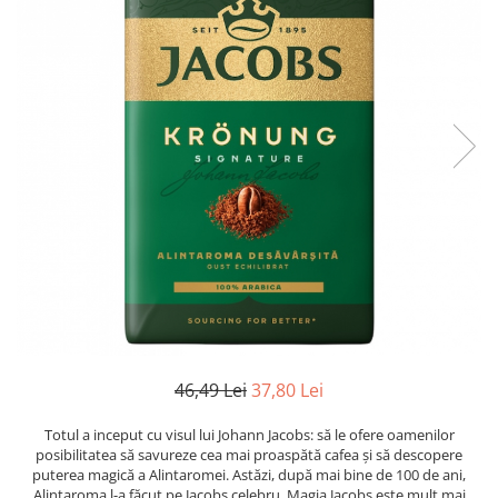
46,49 Lei
37,80 Lei
Totul a inceput cu visul lui Johann Jacobs: să le ofere oamenilor
posibilitatea să savureze cea mai proaspătă cafea și să descopere
puterea magică a Alintaromei. Astăzi, după mai bine de 100 de ani,
Alintaroma l-a făcut pe Jacobs celebru. Magia Jacobs este mult mai