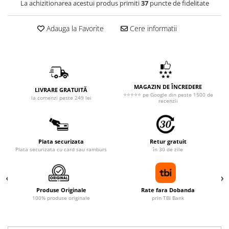
La achizitionarea acestui produs primiti
37
puncte de fidelitate
Adauga la Favorite
Cere informatii
MAGAZIN DE ÎNCREDERE
LIVRARE GRATUITĂ
⭐⭐⭐⭐⭐ pe Google din peste 1500 de
la comenzi peste 249 lei
recenzii
Plata securizata
Retur gratuit
Plata securizata cu card sau ramburs
în 30 de zile
Produse Originale
Rate fara Dobanda
100% produse originale
prin TBI Bank