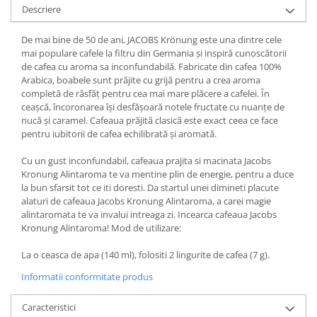
Descriere
De mai bine de 50 de ani, JACOBS Krönung este una dintre cele
mai populare cafele la filtru din Germania și inspiră cunoscătorii
de cafea cu aroma sa inconfundabilă. Fabricate din cafea 100%
Arabica, boabele sunt prăjite cu grijă pentru a crea aroma
completă de răsfăț pentru cea mai mare plăcere a cafelei. În
ceașcă, încoronarea își desfășoară notele fructate cu nuanțe de
nucă și caramel. Cafeaua prăjită clasică este exact ceea ce face
pentru iubitorii de cafea echilibrată și aromată.
Cu un gust inconfundabil, cafeaua prajita si macinata Jacobs
Kronung Alintaroma te va mentine plin de energie, pentru a duce
la bun sfarsit tot ce iti doresti. Da startul unei dimineti placute
alaturi de cafeaua Jacobs Kronung Alintaroma, a carei magie
alintaromata te va invalui intreaga zi. Incearca cafeaua Jacobs
Kronung Alintaroma! Mod de utilizare:
La o ceasca de apa (140 ml), folositi 2 lingurite de cafea (7 g).
Informatii conformitate produs
Caracteristici