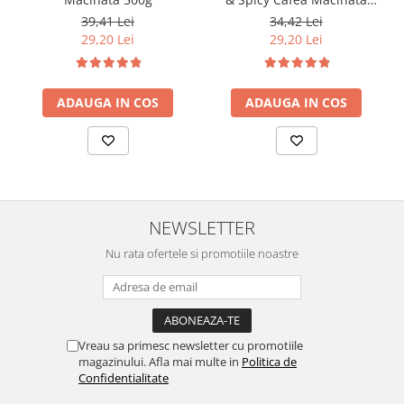
250g
39,41 Lei
34,42 Lei
29,20 Lei
29,20 Lei
ADAUGA IN COS
ADAUGA IN COS
NEWSLETTER
Nu rata ofertele si promotiile noastre
Vreau sa primesc newsletter cu promotiile
magazinului. Afla mai multe in
Politica de
Confidentialitate