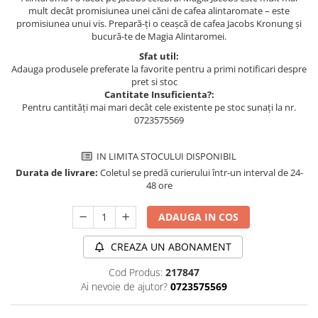
mult decât promisiunea unei căni de cafea alintaromate – este
promisiunea unui vis. Prepară-ți o ceașcă de cafea Jacobs Kronung și
bucură-te de Magia Alintaromei.
Sfat util:
Adauga produsele preferate la favorite pentru a primi notificari despre
pret si stoc
Cantitate Insuficienta?:
Pentru cantități mai mari decât cele existente pe stoc sunați la nr.
0723575569
IN LIMITA STOCULUI DISPONIBIL
Durata de livrare:
Coletul se predă curierului într-un interval de 24-
48 ore
ADAUGA IN COS
CREAZA UN ABONAMENT
Cod Produs:
217847
Ai nevoie de ajutor?
0723575569