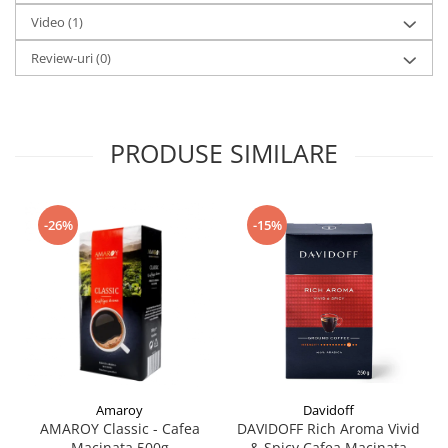
Video
(1)
Review-uri
(0)
PRODUSE SIMILARE
-26%
-15%
Amaroy
Davidoff
AMAROY Classic - Cafea
DAVIDOFF Rich Aroma Vivid
Macinata 500g
& Spicy Cafea Macinata