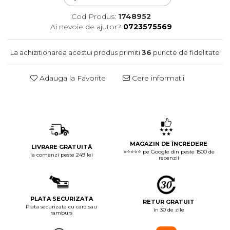
Cod Produs:
1748952
Ai nevoie de ajutor?
0723575569
La achizitionarea acestui produs primiti
36
puncte de fidelitate
Adauga la Favorite
Cere informatii
MAGAZIN DE ÎNCREDERE
LIVRARE GRATUITĂ
⭐⭐⭐⭐⭐ pe Google din peste 1500 de
la comenzi peste 249 lei
recenzii
PLATA SECURIZATA
RETUR GRATUIT
Plata securizata cu card sau
în 30 de zile
ramburs