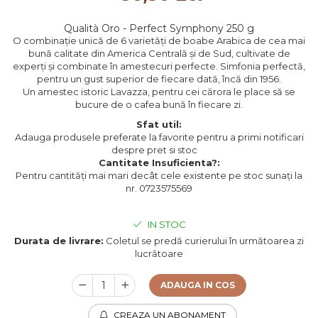
Qualità Oro - Perfect Symphony 250 g
O combinație unică de 6 varietăți de boabe Arabica de cea mai
bună calitate din America Centrală și de Sud, cultivate de
experți și combinate în amestecuri perfecte. Simfonia perfectă,
pentru un gust superior de fiecare dată, încă din 1956.
Un amestec istoric Lavazza, pentru cei cărora le place să se
bucure de o cafea bună în fiecare zi.
Sfat util:
Adauga produsele preferate la favorite pentru a primi notificari
despre pret si stoc
Cantitate Insuficienta?:
Pentru cantități mai mari decât cele existente pe stoc sunați la
nr. 0723575569
IN STOC
Durata de livrare:
Coletul se predă curierului în următoarea zi
lucrătoare
ADAUGA IN COS
CREAZA UN ABONAMENT