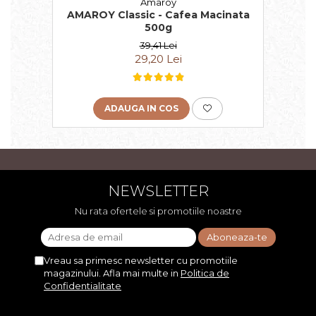
Amaroy
AMAROY Classic - Cafea Macinata
500g
39,41 Lei
29,20 Lei
ADAUGA IN COS
NEWSLETTER
Nu rata ofertele si promotiile noastre
Vreau sa primesc newsletter cu promotiile
magazinului. Afla mai multe in
Politica de
Confidentialitate