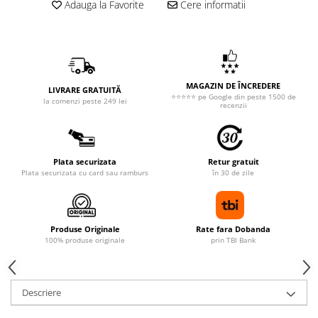
Adauga la Favorite
Cere informatii
MAGAZIN DE ÎNCREDERE
LIVRARE GRATUITĂ
⭐⭐⭐⭐⭐ pe Google din peste 1500 de
la comenzi peste 249 lei
recenzii
Plata securizata
Retur gratuit
Plata securizata cu card sau ramburs
în 30 de zile
Produse Originale
Rate fara Dobanda
100% produse originale
prin TBI Bank
Descriere