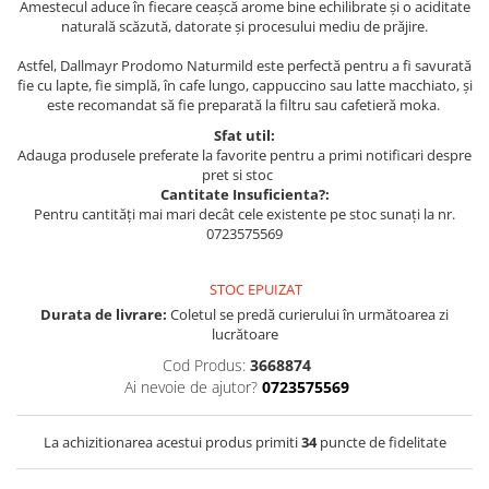
Amestecul aduce în fiecare ceașcă arome bine echilibrate și o aciditate
naturală scăzută, datorate și procesului mediu de prăjire.
Astfel, Dallmayr Prodomo Naturmild este perfectă pentru a fi savurată
fie cu lapte, fie simplă, în cafe lungo, cappuccino sau latte macchiato, și
este recomandat să fie preparată la filtru sau cafetieră moka.
Sfat util:
Adauga produsele preferate la favorite pentru a primi notificari despre
pret si stoc
Cantitate Insuficienta?:
Pentru cantități mai mari decât cele existente pe stoc sunați la nr.
0723575569
STOC EPUIZAT
Durata de livrare:
Coletul se predă curierului în următoarea zi
lucrătoare
Cod Produs:
3668874
Ai nevoie de ajutor?
0723575569
La achizitionarea acestui produs primiti
34
puncte de fidelitate