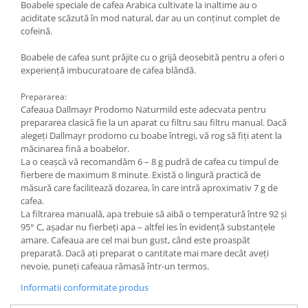
Boabele speciale de cafea Arabica cultivate la inaltime au o
aciditate scăzută în mod natural, dar au un conținut complet de
cofeină.
Boabele de cafea sunt prăjite cu o grijă deosebită pentru a oferi o
experiență imbucuratoare de cafea blândă.
Prepararea:
Cafeaua Dallmayr Prodomo Naturmild este adecvata pentru
prepararea clasică fie la un aparat cu filtru sau filtru manual. Dacă
alegeţi Dallmayr prodomo cu boabe întregi, vă rog să fiţi atent la
măcinarea fină a boabelor.
La o ceaşcă vă recomandăm 6 – 8 g pudră de cafea cu timpul de
fierbere de maximum 8 minute. Există o lingură practică de
măsură care facilitează dozarea, în care intră aproximativ 7 g de
cafea.
La filtrarea manuală, apa trebuie să aibă o temperatură între 92 şi
95° C, aşadar nu fierbeţi apa – altfel ies în evidenţă substanţele
amare. Cafeaua are cel mai bun gust, când este proaspăt
preparată. Dacă aţi preparat o cantitate mai mare decât aveţi
nevoie, puneţi cafeaua rămasă într-un termos.
Informatii conformitate produs