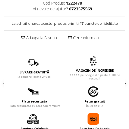
Cod Produs:
1222478
Ai nevoie de ajutor?
0723575569
La achizitionarea acestui produs primiti
47
puncte de fidelitate
Adauga la Favorite
Cere informatii
MAGAZIN DE ÎNCREDERE
LIVRARE GRATUITĂ
⭐⭐⭐⭐⭐ pe Google din peste 1500 de
la comenzi peste 249 lei
recenzii
Plata securizata
Retur gratuit
Plata securizata cu card sau ramburs
în 30 de zile
Produse Originale
Rate fara Dobanda