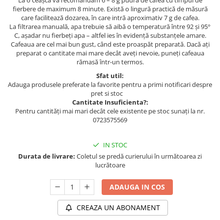
La o ceaşcă vă recomandăm 6 – 8 g pudră de cafea cu timpul de
fierbere de maximum 8 minute. Există o lingură practică de măsură
care facilitează dozarea, în care intră aproximativ 7 g de cafea.
La filtrarea manuală, apa trebuie să aibă o temperatură între 92 şi 95°
C, aşadar nu fierbeţi apa – altfel ies în evidenţă substanţele amare.
Cafeaua are cel mai bun gust, când este proaspăt preparată. Dacă aţi
preparat o cantitate mai mare decât aveţi nevoie, puneţi cafeaua
rămasă într-un termos.
Sfat util:
Adauga produsele preferate la favorite pentru a primi notificari despre
pret si stoc
Cantitate Insuficienta?:
Pentru cantități mai mari decât cele existente pe stoc sunați la nr.
0723575569
IN STOC
Durata de livrare:
Coletul se predă curierului în următoarea zi
lucrătoare
ADAUGA IN COS
CREAZA UN ABONAMENT