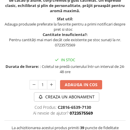
de cacao și alune, corp cremos și gust catifelat. Un espresso
clasic, echilibrat și plin de personalitate, prăjit proaspăt pentru
aromă maximă.
Sfat util:
Adauga produsele preferate la favorite pentru a primi notificari despre
pret si stoc
Cantitate Insuficienta?:
Pentru cantități mai mari decât cele existente pe stoc sunați la nr.
0723575569
IN STOC
Durata de livrare:
: Coletul se predă curierului într-un interval de 24-
48 ore
ADAUGA IN COS
CREAZA UN ABONAMENT
Cod Produs:
C2816-6539-7130
Ai nevoie de ajutor?
0723575569
La achizitionarea acestui produs primiti
39
puncte de fidelitate