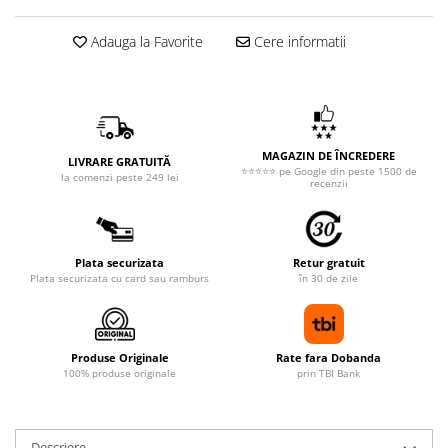
Adauga la Favorite
Cere informatii
MAGAZIN DE ÎNCREDERE
LIVRARE GRATUITĂ
⭐⭐⭐⭐⭐ pe Google din peste 1500 de
la comenzi peste 249 lei
recenzii
Plata securizata
Retur gratuit
Plata securizata cu card sau ramburs
în 30 de zile
Produse Originale
Rate fara Dobanda
100% produse originale
prin TBI Bank
Descriere