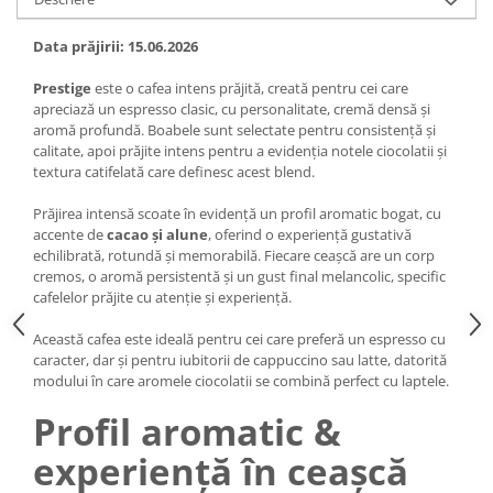
Data prăjirii: 15.06.2026
Prestige
este o cafea intens prăjită, creată pentru cei care
apreciază un espresso clasic, cu personalitate, cremă densă și
aromă profundă. Boabele sunt selectate pentru consistență și
calitate, apoi prăjite intens pentru a evidenția notele ciocolatii și
textura catifelată care definesc acest blend.
Prăjirea intensă scoate în evidență un profil aromatic bogat, cu
accente de
cacao și alune
, oferind o experiență gustativă
echilibrată, rotundă și memorabilă. Fiecare ceașcă are un corp
cremos, o aromă persistentă și un gust final melancolic, specific
cafelelor prăjite cu atenție și experiență.
Această cafea este ideală pentru cei care preferă un espresso cu
caracter, dar și pentru iubitorii de cappuccino sau latte, datorită
modului în care aromele ciocolatii se combină perfect cu laptele.
Profil aromatic &
experiență în ceașcă