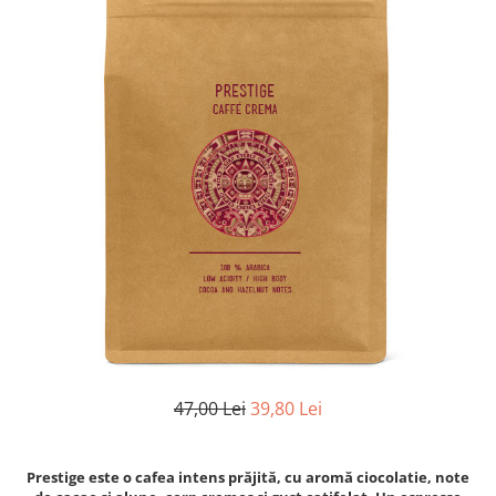
47,00 Lei
39,80 Lei
Prestige este o cafea intens prăjită, cu aromă ciocolatie, note