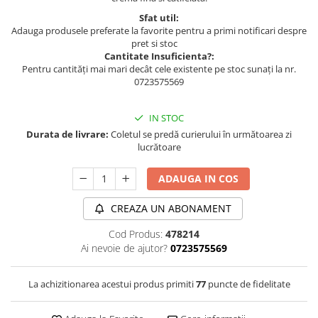
Sfat util:
Adauga produsele preferate la favorite pentru a primi notificari despre
pret si stoc
Cantitate Insuficienta?:
Pentru cantități mai mari decât cele existente pe stoc sunați la nr.
0723575569
IN STOC
Durata de livrare:
Coletul se predă curierului în următoarea zi
lucrătoare
ADAUGA IN COS
CREAZA UN ABONAMENT
Cod Produs:
478214
Ai nevoie de ajutor?
0723575569
La achizitionarea acestui produs primiti
77
puncte de fidelitate