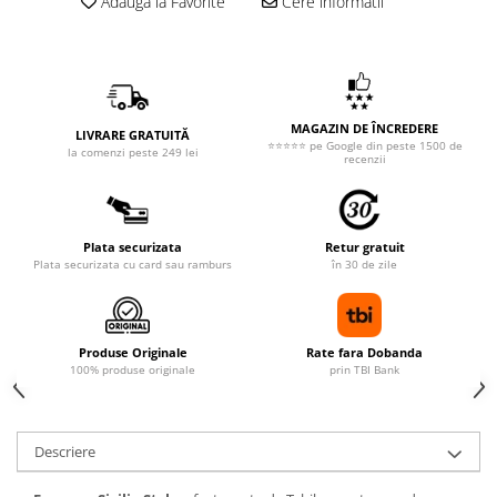
Adauga la Favorite
Cere informatii
MAGAZIN DE ÎNCREDERE
LIVRARE GRATUITĂ
⭐⭐⭐⭐⭐ pe Google din peste 1500 de
la comenzi peste 249 lei
recenzii
Plata securizata
Retur gratuit
Plata securizata cu card sau ramburs
în 30 de zile
Produse Originale
Rate fara Dobanda
100% produse originale
prin TBI Bank
Descriere