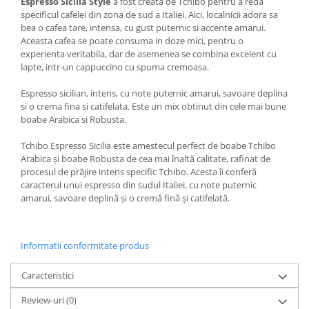
Espresso Sicilia Style
a fost creata de Tchibo pentru a reda
specificul cafelei din zona de sud a Italiei. Aici, localnicii adora sa
bea o cafea tare, intensa, cu gust puternic si accente amarui.
Aceasta cafea se poate consuma in doze mici, pentru o
experienta veritabila, dar de asemenea se combina excelent cu
lapte, intr-un cappuccino cu spuma cremoasa.
Espresso sicilian, intens, cu note puternic amarui, savoare deplina
si o crema fina si catifelata. Este un mix obtinut din cele mai bune
boabe Arabica si Robusta.
Tchibo Espresso Sicilia este amestecul perfect de boabe Tchibo
Arabica și boabe Robusta de cea mai înaltă calitate, rafinat de
procesul de prăjire intens specific Tchibo. Acesta îi conferă
caracterul unui espresso din sudul Italiei, cu note puternic
amarui, savoare deplină și o cremă fină și catifelată.
Informatii conformitate produs
Caracteristici
Review-uri
(0)