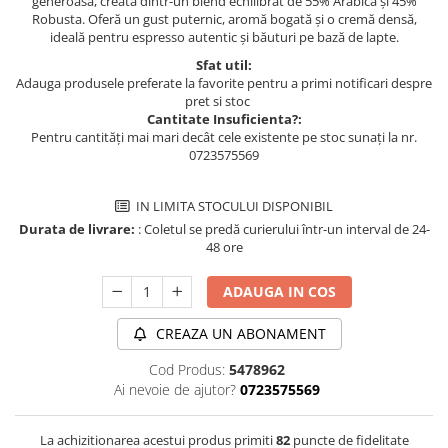
generoasă, creată dintr-un blend echilibrat de 55% Arabica și 45%
Robusta. Oferă un gust puternic, aromă bogată și o cremă densă,
ideală pentru espresso autentic și băuturi pe bază de lapte.
Sfat util:
Adauga produsele preferate la favorite pentru a primi notificari despre
pret si stoc
Cantitate Insuficienta?:
Pentru cantități mai mari decât cele existente pe stoc sunați la nr.
0723575569
IN LIMITA STOCULUI DISPONIBIL
Durata de livrare:
: Coletul se predă curierului într-un interval de 24-
48 ore
ADAUGA IN COS
CREAZA UN ABONAMENT
Cod Produs:
5478962
Ai nevoie de ajutor?
0723575569
La achizitionarea acestui produs primiti
82
puncte de fidelitate