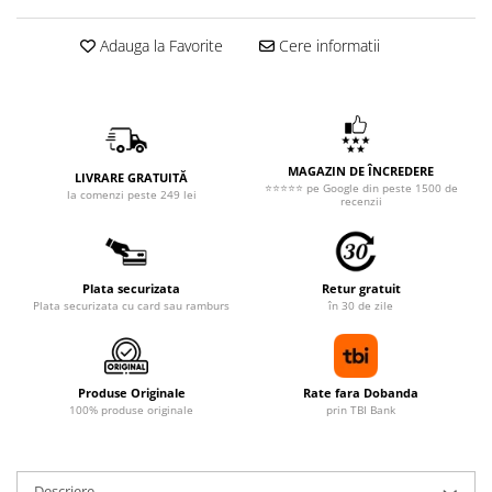
Adauga la Favorite
Cere informatii
MAGAZIN DE ÎNCREDERE
LIVRARE GRATUITĂ
⭐⭐⭐⭐⭐ pe Google din peste 1500 de
la comenzi peste 249 lei
recenzii
Plata securizata
Retur gratuit
Plata securizata cu card sau ramburs
în 30 de zile
Produse Originale
Rate fara Dobanda
100% produse originale
prin TBI Bank
Descriere