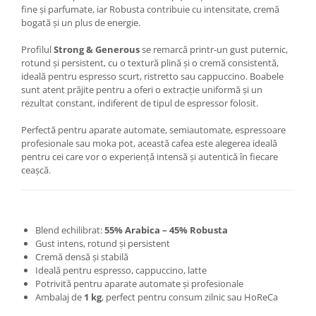
fine și parfumate, iar Robusta contribuie cu intensitate, cremă
bogată și un plus de energie.
Profilul
Strong & Generous
se remarcă printr-un gust puternic,
rotund și persistent, cu o textură plină și o cremă consistentă,
ideală pentru espresso scurt, ristretto sau cappuccino. Boabele
sunt atent prăjite pentru a oferi o extracție uniformă și un
rezultat constant, indiferent de tipul de espressor folosit.
Perfectă pentru aparate automate, semiautomate, espressoare
profesionale sau moka pot, această cafea este alegerea ideală
pentru cei care vor o experiență intensă și autentică în fiecare
ceașcă.
Blend echilibrat:
55% Arabica – 45% Robusta
Gust intens, rotund și persistent
Cremă densă și stabilă
Ideală pentru espresso, cappuccino, latte
Potrivită pentru aparate automate și profesionale
Ambalaj de
1 kg
, perfect pentru consum zilnic sau HoReCa