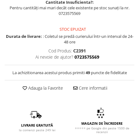
Cantitate Insuficienta?:
Pentru cantități mai mari decât cele existente pe stoc sunați la nr.
0723575569
STOC EPUIZAT
Durata de livrare:
: Coletul se predă curierului într-un interval de 24-
48 ore
Cod Produs:
C2391
Ai nevoie de ajutor?
0723575569
La achizitionarea acestui produs primiti
49
puncte de fidelitate
Adauga la Favorite
Cere informatii
MAGAZIN DE ÎNCREDERE
LIVRARE GRATUITĂ
⭐⭐⭐⭐⭐ pe Google din peste 1500 de
la comenzi peste 249 lei
recenzii