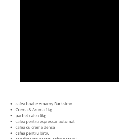
cafea boabe Amaroy Barissimo
Crema & Aroma 1kg
pachet cafea 6kg
cafea pentru espressor automat
cafea cu crema densa
cafea pentru birou
condimente pentru cafea Kotanyi