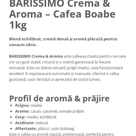
BARISSIMO Crema &
Aroma – Cafea Boabe
1kg
Blend echilibrat, cremă densă și aromă plăcută pentru
consum zilnic.
BARISSIMO Crema & Aroma
este cafeaua creată pentru cei care
vor un gust stabil, rotund și o cremă generoasă la fiecare
extracție. Este un blend versatil, prăjit mediu, care funcționează
excelent în espressoare automate și manuale, oferind o cafea
gustoasă, ușor de băut și apreciată de toată lumea.
Profil de aromă & prăjire
Prăjire:
medie
Arome:
cacao, caramel, cereale prăjite
Corp:
mediu, echilibrat
Aciditate:
redusă
Aftertaste:
plăcut, ușor dulceag
Este o cafea cu aromă clasică, prietenoasă, perfectă pentru