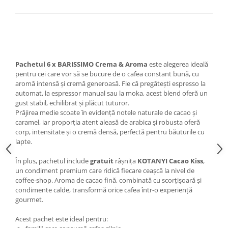
Pachetul 6 x BARISSIMO
Crema & Aroma
este alegerea ideală
pentru cei care vor să se bucure de o cafea constant bună, cu
aromă intensă și cremă generoasă. Fie că pregătești espresso la
automat, la espressor manual sau la moka, acest blend oferă un
gust stabil, echilibrat și plăcut tuturor.
Prăjirea medie scoate în evidență notele naturale de cacao și
caramel, iar proporția atent aleasă de arabica și robusta oferă
corp, intensitate și o cremă densă, perfectă pentru băuturile cu
lapte.
În plus, pachetul include
gratuit
râșnița
KOTANYI Cacao Kiss
,
un condiment premium care ridică fiecare ceașcă la nivel de
coffee‑shop. Aroma de cacao fină, combinată cu scorțișoară și
condimente calde, transformă orice cafea într-o experiență
gourmet.
Acest pachet este ideal pentru: