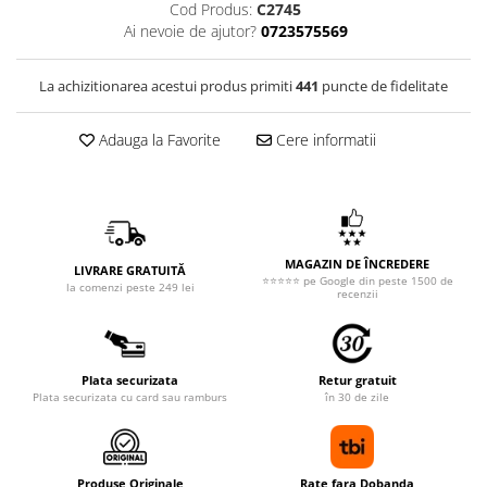
Cod Produs:
C2745
Ai nevoie de ajutor?
0723575569
La achizitionarea acestui produs primiti
441
puncte de fidelitate
Adauga la Favorite
Cere informatii
MAGAZIN DE ÎNCREDERE
LIVRARE GRATUITĂ
⭐⭐⭐⭐⭐ pe Google din peste 1500 de
la comenzi peste 249 lei
recenzii
Plata securizata
Retur gratuit
Plata securizata cu card sau ramburs
în 30 de zile
Produse Originale
Rate fara Dobanda