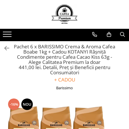
Ceai Premium
Capsule cu Cafea
Specialități
Dulciuri
Accesorii & Cadouri
Ceai in Plic
Capsule cu Cafea
Cafea Instant
Rontanele Sarate
Cadouri
Ceai Vărsat
Mix-uri
Biscuiti & Fursecuri
Condimente
Pachet 6 x BARISSIMO Crema & Aroma Cafea
Ceai Instant
Ciocolată Caldă / Cappuccino
Ciocolata & Praline
Lapte pentru Cafea
Boabe 1kg + Cadou KOTANYI Râșniță
Condimente pentru Cafea Cacao Kiss 63g -
Cacao
Dropsuri/Jeleuri
Pahare / Capace / Palete
Alege Calitatea Premium la doar
Gem si Dulceata din Fructe
Siropuri și Topping
441,00 lei. Detalii, Preț și Beneficii pentru
Consumatori
Guma de Mestecat
Ulei și Oțet
+ CADOU
Napolitane
Ustensile Diverse
Barissimo
Nuci, Alune si Fructe Deshidratate
Zahăr, Miere & Îndulcitori
Prajituri Ambalate
-16%
NOU