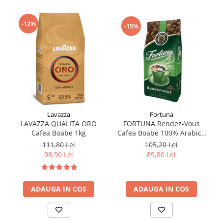
-12%
-15%
Fortuna
Lavazza
FORTUNA Rendez-Vous
LAVAZZA QUALITA ORO
Cafea Boabe 100% Arabica
Cafea Boabe 1kg
1Kg
105,20 Lei
111,80 Lei
89,80 Lei
98,90 Lei
ADAUGA IN COS
ADAUGA IN COS