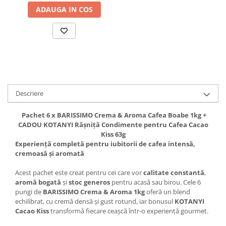
ADAUGA IN COS
Descriere
Pachet 6 x BARISSIMO
Crema & Aroma Cafea Boabe 1kg +
CADOU KOTANYI Râșniță Condimente pentru Cafea Cacao
Kiss 63g
Experiență completă pentru iubitorii de cafea intensă,
cremoasă și aromată
Acest pachet este creat pentru cei care vor
calitate constantă
,
aromă bogată
și
stoc generos
pentru acasă sau birou. Cele 6
pungi de
BARISSIMO
Crema & Aroma 1kg
oferă un blend
echilibrat, cu cremă densă și gust rotund, iar bonusul
KOTANYI
Cacao Kiss
transformă fiecare ceașcă într-o experiență gourmet.