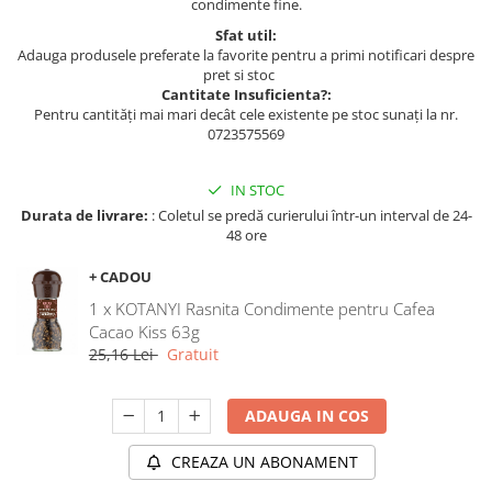
condimente fine.
Sfat util:
Adauga produsele preferate la favorite pentru a primi notificari despre
pret si stoc
Cantitate Insuficienta?:
Pentru cantități mai mari decât cele existente pe stoc sunați la nr.
0723575569
IN STOC
Durata de livrare:
: Coletul se predă curierului într-un interval de 24-
48 ore
+ CADOU
1 x KOTANYI Rasnita Condimente pentru Cafea
Cacao Kiss 63g
25,16 Lei
Gratuit
ADAUGA IN COS
CREAZA UN ABONAMENT