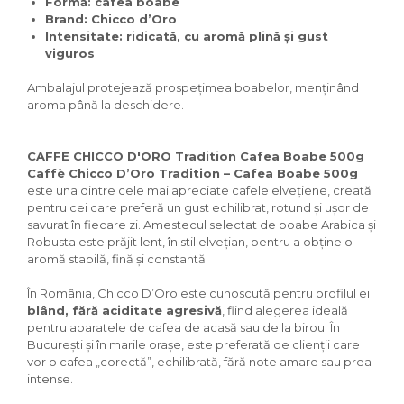
Formă:
cafea boabe
Brand:
Chicco d’Oro
Intensitate:
ridicată, cu aromă plină și gust
viguros
Ambalajul protejează prospețimea boabelor, menținând
aroma până la deschidere.
CAFFE CHICCO D'ORO Tradition Cafea Boabe 500g
Caffè Chicco D’Oro Tradition – Cafea Boabe 500g
este una dintre cele mai apreciate cafele elvețiene, creată
pentru cei care preferă un gust echilibrat, rotund și ușor de
savurat în fiecare zi. Amestecul selectat de boabe Arabica și
Robusta este prăjit lent, în stil elvețian, pentru a obține o
aromă stabilă, fină și constantă.
În România, Chicco D’Oro este cunoscută pentru profilul ei
blând, fără aciditate agresivă
, fiind alegerea ideală
pentru aparatele de cafea de acasă sau de la birou. În
București și în marile orașe, este preferată de clienții care
vor o cafea „corectă”, echilibrată, fără note amare sau prea
intense.