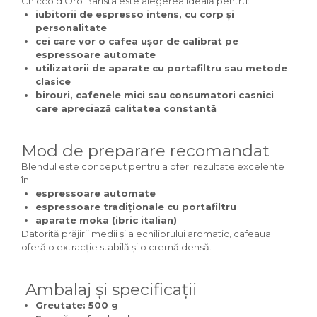
Chicco d’Oro Barista este alegerea ideală pentru:
iubitorii de espresso intens, cu corp și
personalitate
cei care vor o cafea ușor de calibrat pe
espressoare automate
utilizatorii de aparate cu portafiltru sau metode
clasice
birouri, cafenele mici sau consumatori casnici
care apreciază calitatea constantă
Mod de preparare recomandat
Blendul este conceput pentru a oferi rezultate excelente
în:
espressoare automate
espressoare tradiționale cu portafiltru
aparate moka (ibric italian)
Datorită prăjirii medii și a echilibrului aromatic, cafeaua
oferă o extracție stabilă și o cremă densă.
Ambalaj și specificații
Greutate:
500 g