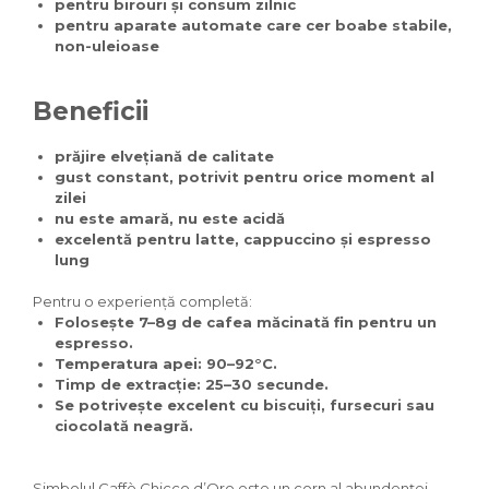
pentru birouri și consum zilnic
pentru aparate automate care cer boabe stabile,
non-uleioase
Beneficii
prăjire elvețiană de calitate
gust constant, potrivit pentru orice moment al
zilei
nu este amară, nu este acidă
excelentă pentru latte, cappuccino și espresso
lung
Pentru o experiență completă:
Folosește 7–8g de cafea măcinată fin pentru un
espresso.
Temperatura apei: 90–92°C.
Timp de extracție: 25–30 secunde.
Se potrivește excelent cu biscuiți, fursecuri sau
ciocolată neagră.
Simbolul Caffè Chicco d’Oro este un corn al abundenței,