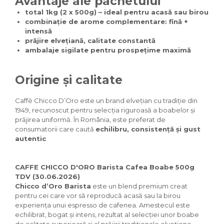
Avantaje ale pachetului
total 1kg (2 x 500g) – ideal pentru acasă sau birou
combinație de arome complementare: fină +
intensă
prăjire elvețiană, calitate constantă
ambalaje sigilate pentru prospețime maximă
Origine și calitate
Caffè Chicco D’Oro este un brand elvețian cu tradiție din
1949, recunoscut pentru selecția riguroasă a boabelor și
prăjirea uniformă. În România, este preferat de
consumatorii care caută
echilibru, consistență și gust
autentic
.
CAFFE CHICCO D'ORO Barista Cafea Boabe 500g
TDV (30.06.2026)
Chicco d’Oro Barista
este un blend premium creat
pentru cei care vor să reproducă acasă sau la birou
experiența unui espresso de cafenea. Amestecul este
echilibrat, bogat și intens, rezultat al selecției unor boabe