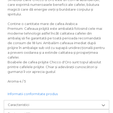
care exprimă numeroasele beneficii ale cafelei, băutura
magică care dă energie vieții și bunăstare corpului și
spiritului.
Contine o cantitate mare de cafea Arabica
Premium. Cafeaua prăjită este ambalată folosind cele mai
moderne tehnologii astfel încât calitatea cafelei din
ambalaj să fie garantată pe toată perioada recomandată
de consum de 18 luni. Ambalăm cafeaua imediat după
prăjire în ambalaje sub vid cu supapă unidirecțională pentru
a preveni oxidarea și a extinde calitatea și prospețimea
cafelei.
Boabele de cafea prăjite Chicco d'Oro sunt topul absolut
printre cafelele prăjite. Chiar și adevărații cunoscători și
gurmanzi îi vor aprecia gustul.
Aroma 4 / 5
Informatii conformitate produs
Caracteristici