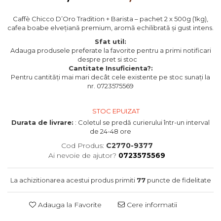
Caffè Chicco D’Oro Tradition + Barista – pachet 2 x 500g (1kg),
cafea boabe elvețiană premium, aromă echilibrată și gust intens.
Sfat util:
Adauga produsele preferate la favorite pentru a primi notificari
despre pret si stoc
Cantitate Insuficienta?:
Pentru cantități mai mari decât cele existente pe stoc sunați la
nr. 0723575569
STOC EPUIZAT
Durata de livrare:
: Coletul se predă curierului într-un interval
de 24-48 ore
Cod Produs:
C2770-9377
Ai nevoie de ajutor?
0723575569
La achizitionarea acestui produs primiti
77
puncte de fidelitate
Adauga la Favorite
Cere informatii