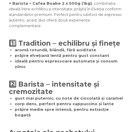
+ Barista – Cafea Boabe 2 x 500g (1kg)
, combinația
ideală între echilibru și intensitate, prăjită în Elveția conform
standardelor premium. Perfect pentru iubitorii de espresso
autentic, acest duo oferă două experiențe
complementare:
1️⃣ Tradition – echilibru și finețe
aromă rotundă, blândă, fără aciditate
prăjire elvețiană lentă pentru gust constant
ideală pentru espressoare automate și consum
zilnic
2️⃣ Barista – intensitate și
cremozitate
gust mai puternic, cu note de ciocolată și caramel
corp dens, perfect pentru cappuccino și latte
prăjire medie spre intensă, pentru extracție
bogată