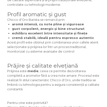
de calitate superioară și al prăjirii tradiționale elvețiene,
controlate cu tehnologii moderne.
Profil aromatic și gust
Chicco d’Oro Barista se remarcă prin:
aromă intensă
, cu note pline și viguroase
gust corpolent
, energic și bine structurat
echilibru excelent
între intensitate și finețe
cremă stabilă
, ideală pentru espresso autentic
Acest profil este obținut prin combinarea unor cafele atent
selecționate și prăjirea lor într-un proces tradițional,
monitorizat cu sisteme avansate de control.
Prăjire și calitate elvețiană
Prăjirea este
medie
, ceea ce permite dezvoltarea
completă a aromelor fără a crea note amare. Procesul este
realizat în stilul caracteristic Chicco d’Oro, unde tradiția se
îmbină cu tehnologia pentru a asigura consistență și calitate
constantă.
Pentru cine este potrivită?