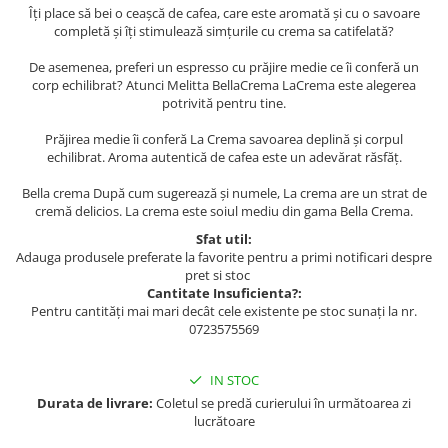
Îți place să bei o ceașcă de cafea, care este aromată și cu o savoare
completă și îți stimulează simțurile cu crema sa catifelată?
De asemenea, preferi un espresso cu prăjire medie ce îi conferă un
corp echilibrat? Atunci Melitta BellaCrema LaCrema este alegerea
potrivită pentru tine.
Prăjirea medie îi conferă La Crema savoarea deplină și corpul
echilibrat. Aroma autentică de cafea este un adevărat răsfăț.
Bella crema După cum sugerează și numele, La crema are un strat de
cremă delicios. La crema este soiul mediu din gama Bella Crema.
Sfat util:
Adauga produsele preferate la favorite pentru a primi notificari despre
pret si stoc
Cantitate Insuficienta?:
Pentru cantități mai mari decât cele existente pe stoc sunați la nr.
0723575569
IN STOC
Durata de livrare:
Coletul se predă curierului în următoarea zi
lucrătoare