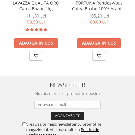
FORTUNA Rendez-Vous
LAVAZZA QUALITA ORO
Cafea Boabe 100% Arabica
Cafea Boabe 1kg
1Kg
105,20 Lei
111,80 Lei
89,80 Lei
98,90 Lei
ADAUGA IN COS
ADAUGA IN COS
NEWSLETTER
Nu rata ofertele si promotiile noastre
Vreau sa primesc newsletter cu promotiile
magazinului. Afla mai multe in
Politica de