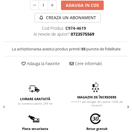
ADAUGA IN COS
CREAZA UN ABONAMENT
Cod Produs:
C974-4619
Ai nevoie de ajutor?
0723575569
La achizitionarea acestui produs primiti
93
puncte de fidelitate
Adauga la Favorite
Cere informatii
MAGAZIN DE ÎNCREDERE
LIVRARE GRATUITĂ
⭐⭐⭐⭐⭐ pe Google din peste 1500 de
la comenzi peste 249 lei
recenzii
Plata securizata
Retur gratuit