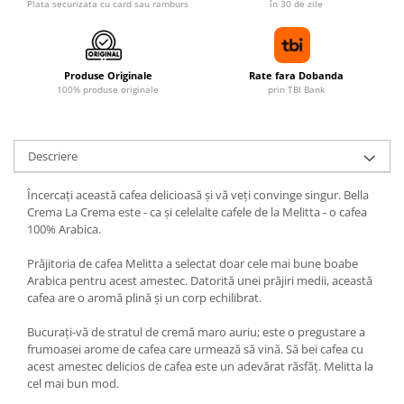
Plata securizata cu card sau ramburs
în 30 de zile
Produse Originale
Rate fara Dobanda
100% produse originale
prin TBI Bank
Descriere
Încercați această cafea delicioasă și vă veți convinge singur. Bella
Crema La Crema este - ca și celelalte cafele de la Melitta - o cafea
100% Arabica.
Prăjitoria de cafea Melitta a selectat doar cele mai bune boabe
Arabica pentru acest amestec. Datorită unei prăjiri medii, această
cafea are o aromă plină și un corp echilibrat.
Bucurați-vă de stratul de cremă maro auriu; este o pregustare a
frumoasei arome de cafea care urmează să vină. Să bei cafea cu
acest amestec delicios de cafea este un adevărat răsfăț. Melitta la
cel mai bun mod.