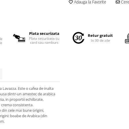
Adauga la Favorite
Cere 
Plata securizata
Retur gratuit
Plata securizata cu
le
în 30 de zile
card sau ramburs
de
 Lavazza. Este o cafea de inalta
mpusa dintr-un amestec de arabica
a, in proportii echilbrate,
 o crema consistenta.
e din cele mai bune origini,
igini: boabe de Arabica (din
am.