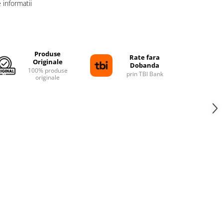
informatii
Distribuie
pe
Facebook
Produse
Rate fara
Originale
Dobanda
100% produse
prin TBI Bank
originale