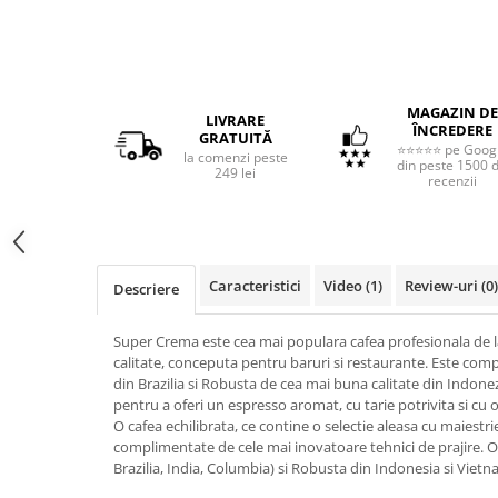
MAGAZIN DE
LIVRARE
ÎNCREDERE
GRATUITĂ
⭐⭐⭐⭐⭐ pe Goog
la comenzi peste
din peste 1500 
249 lei
recenzii
Caracteristici
Video
(1)
Review-uri
(0)
Descriere
Super Crema este cea mai populara cafea profesionala de la
calitate, conceputa pentru baruri si restaurante. Este co
din Brazilia si Robusta de cea mai buna calitate din Indonezi
pentru a oferi un espresso aromat, cu tarie potrivita si cu
O cafea echilibrata, ce contine o selectie aleasa cu maiestri
complimentate de cele mai inovatoare tehnici de prajire. Or
Brazilia, India, Columbia) si Robusta din Indonesia si Vietn