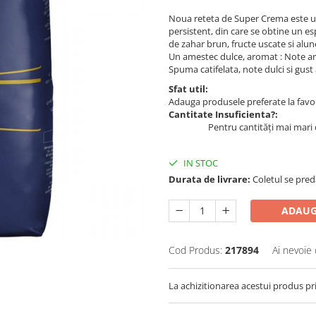
Noua reteta de Super Crema este u
persistent, din care se obtine un e
de zahar brun, fructe uscate si alun
Un amestec dulce, aromat : Note ar
Spuma catifelata, note dulci si gus
Sfat util:
Adauga produsele preferate la favori
Cantitate Insuficienta?:
Pentru cantități mai mari 
IN STOC
Durata de livrare:
Coletul se pred
ADAUG
Cod Produs:
217894
Ai nevoie 
La achizitionarea acestui produs pr