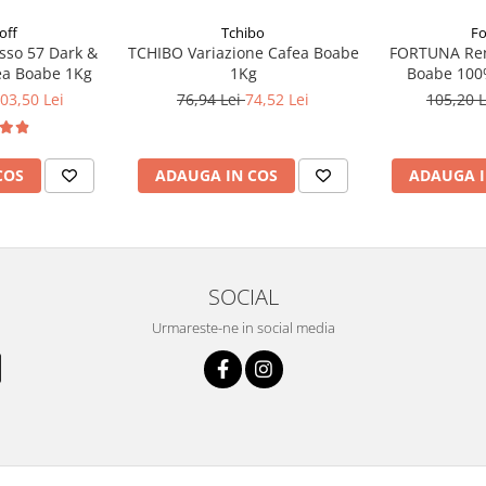
off
Tchibo
Fo
sso 57 Dark &
TCHIBO Variazione Cafea Boabe
FORTUNA Ren
ea Boabe 1Kg
1Kg
Boabe 100
03,50 Lei
76,94 Lei
74,52 Lei
105,20 
COS
ADAUGA IN COS
ADAUGA I
SOCIAL
Urmareste-ne in social media