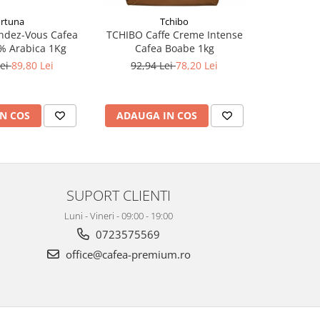
rtuna
Tchibo
dez-Vous Cafea
TCHIBO Caffe Creme Intense
DAVIDOF
% Arabica 1Kg
Cafea Boabe 1kg
Smooth 
Lei
89,80 Lei
92,94 Lei
78,20 Lei
145,
N COS
ADAUGA IN COS
ADAUG
SUPORT CLIENTI
Luni - Vineri - 09:00 - 19:00
0723575569
office@cafea-premium.ro