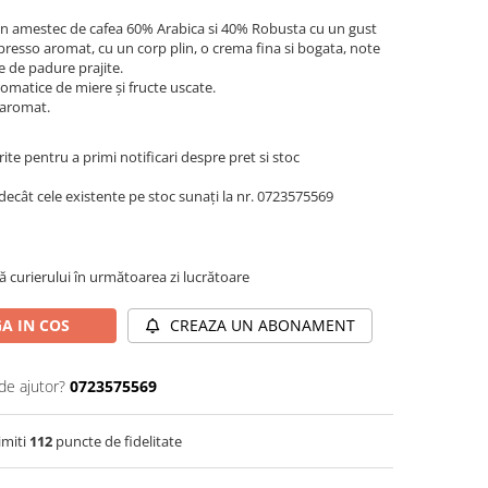
n amestec de cafea 60% Arabica si 40% Robusta cu un gust
spresso aromat, cu un corp plin, o crema fina si bogata, note
e de padure prajite.
omatice de miere şi fructe uscate.
t aromat.
te pentru a primi notificari despre pret si stoc
decât cele existente pe stoc sunați la nr. 0723575569
ă curierului în următoarea zi lucrătoare
A IN COS
CREAZA UN ABONAMENT
de ajutor?
0723575569
imiti
112
puncte de fidelitate