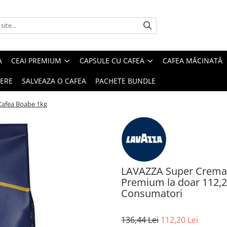
A
CEAI PREMIUM
CAPSULE CU CAFEA
CAFEA MĂCINATĂ
IERE
SALVEAZA O CAFEA
PACHETE BUNDLE
afea Boabe 1kg
LAVAZZA Super Crema C
Premium la doar 112,20 
Consumatori
136,44 Lei
112,20 Lei