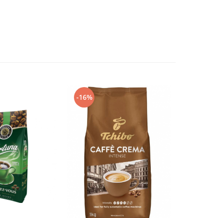
-16%
-32%