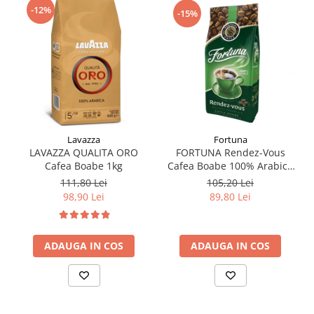
-12%
-15%
Fortuna
Lavazza
FORTUNA Rendez-Vous
LAVAZZA QUALITA ORO
Cafea Boabe 100% Arabica
Cafea Boabe 1kg
1Kg
105,20 Lei
111,80 Lei
89,80 Lei
98,90 Lei
ADAUGA IN COS
ADAUGA IN COS