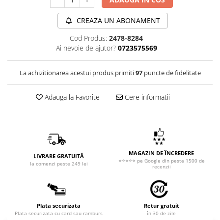
CREAZA UN ABONAMENT
Cod Produs:
2478-8284
Ai nevoie de ajutor?
0723575569
La achizitionarea acestui produs primiti
97
puncte de fidelitate
Adauga la Favorite
Cere informatii
MAGAZIN DE ÎNCREDERE
LIVRARE GRATUITĂ
⭐⭐⭐⭐⭐ pe Google din peste 1500 de
la comenzi peste 249 lei
recenzii
Plata securizata
Retur gratuit
Plata securizata cu card sau ramburs
în 30 de zile