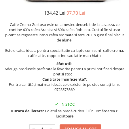
134,42 Lei
97,70 Lei
Caffe Crema Gustoso este un amestec deosebit de la Lavazza, ce
contine 40% cafea Arabica si 60% cafea Robusta. Gustul fin si usor
picant se regaseste intr-o cafea aromata si tare, cu un gust final placut
de alune.
Este o cafea ideala pentru specialitatie cu lapte cum sunt: caffe crema,
caffe latte, cappuccino sau latte macchiato
Sfat util:
Adauga produsele preferate la favorite pentru a primi notificari despre
pret si stoc
Cantitate Insuficienta?:
Pentru cantități mai mari decât cele existente pe stoc sunați la nr.
0723575569
IN STOC
Durata de livrare:
Coletul se predă curierului în următoarea zi
lucrătoare
ADAUGA IN COS