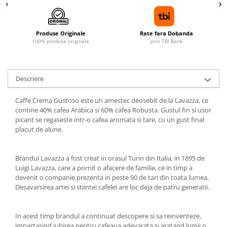
Produse Originale
Rate fara Dobanda
100% produse originale
prin TBI Bank
Descriere
Caffe Crema Gustoso este un amestec deosebit de la Lavazza, ce
contine 40% cafea Arabica si 60% cafea Robusta. Gustul fin si usor
picant se regaseste intr-o cafea aromata si tare, cu un gust final
placut de alune.
Brandul Lavazza a fost creat in orasul Turin din Italia, in 1895 de
Luigi Lavazza, care a pornit o afacere de familie, ce in timp a
devenit o companie prezenta in peste 90 de tari din toata lumea.
Desavarsirea artei si stiintei cafelei are loc deja de patru generatii.
In acest timp brandul a continuat descopere si sa reinventeze,
impartasind iubirea pentru cafeaua adevarata si aratand lumii o