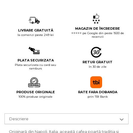
MAGAZIN DE ÎNCREDERE
LIVRARE GRATUITĂ
⭐⭐⭐⭐⭐ pe Google din peste 1500 de
la comenzi peste 249 lei
recenzii
PLATA SECURIZATA
RETUR GRATUIT
Plata securizata cu card sau
în 30 de zile
ramburs
PRODUSE ORIGINALE
RATE FARA DOBANDA
100% produse originale
prin TBI Bank
Descriere
Originară din Napoli, Italia, această cafea poartă tradiția și