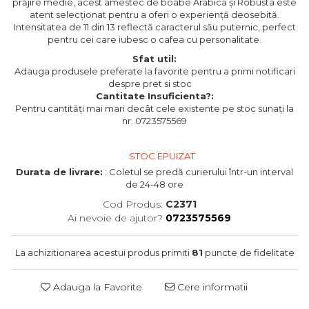
prăjire medie, acest amestec de boabe Arabica și Robusta este
atent selecționat pentru a oferi o experiență deosebită.
Intensitatea de 11 din 13 reflectă caracterul său puternic, perfect
pentru cei care iubesc o cafea cu personalitate.
Sfat util:
Adauga produsele preferate la favorite pentru a primi notificari
despre pret si stoc
Cantitate Insuficienta?:
Pentru cantități mai mari decât cele existente pe stoc sunați la
nr. 0723575569
STOC EPUIZAT
Durata de livrare:
: Coletul se predă curierului într-un interval
de 24-48 ore
Cod Produs:
C2371
Ai nevoie de ajutor?
0723575569
La achizitionarea acestui produs primiti
81
puncte de fidelitate
Adauga la Favorite
Cere informatii