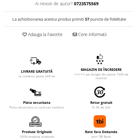
Ai nevoie de ajutor?
0723575569
La achizitionarea acestui produs primiti
57
puncte de fidelitate
Adauga la Favorite
Cere informatii
MAGAZIN DE ÎNCREDERE
LIVRARE GRATUITĂ
⭐⭐⭐⭐⭐ pe Google din peste 1500 de
la comenzi peste 249 lei
recenzii
Plata securizata
Retur gratuit
Plata securizata cu card sau ramburs
în 30 de zile
Produse Originale
Rate fara Dobanda
100% produse originale
prin TBI Bank