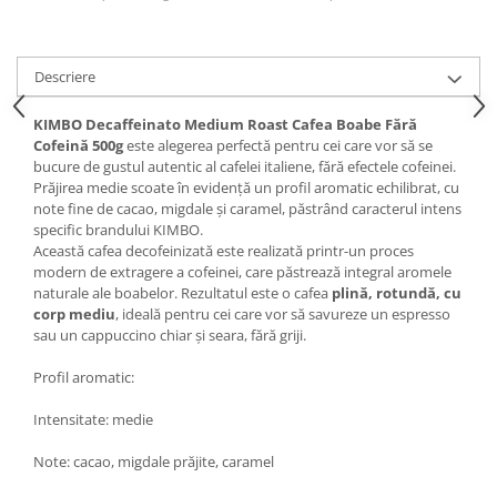
Descriere
KIMBO Decaffeinato Medium Roast Cafea Boabe Fără
Cofeină 500g
este alegerea perfectă pentru cei care vor să se
bucure de gustul autentic al cafelei italiene, fără efectele cofeinei.
Prăjirea medie scoate în evidență un profil aromatic echilibrat, cu
note fine de cacao, migdale și caramel, păstrând caracterul intens
specific brandului KIMBO.
Această cafea decofeinizată este realizată printr-un proces
modern de extragere a cofeinei, care păstrează integral aromele
naturale ale boabelor. Rezultatul este o cafea
plină, rotundă, cu
corp mediu
, ideală pentru cei care vor să savureze un espresso
sau un cappuccino chiar și seara, fără griji.
Profil aromatic:
Intensitate: medie
Note: cacao, migdale prăjite, caramel