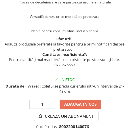
Proces de decafeinizare care păstrează aromele naturale
Versatilă pentru orice metodă de preparare
Ideală pentru consum zilnic, inclusiv seara
Sfat util:
Adauga produsele preferate la favorite pentru a primi notificari despre
pret si stoc
Cantitate Insuficienta?:
Pentru cantități mai mari decât cele existente pe stoc sunați la nr.
0723575569
IN STOC
Durata de livrare:
: Coletul se predă curierului într-un interval de 24-
48 ore
ADAUGA IN COS
CREAZA UN ABONAMENT
Cod Produs:
8002200140076