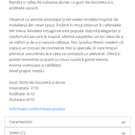
Rezulta o cafea de culoarea alunei, cu gust de ciocolata si o
aciditate ușoară.
Observă cu atenție ambalajul și vei vedea modelul inspirat de
mobilierul din ratan țesut, întâlnit în mod obișnuit în cafenelele
din Viena. Modelul octagonal este popular datorită eleganței și
confortului pe care le inspiră, oferind oaspeților un loc ideal de a
se odihni și de a-și savura cafeaua. Noi, la Julius Meinl, credem că
viața e un mozaic de momente mici și speciale, în care timpul
petrecut savurându-le e ceea ce contează cu adevărat. Oferă-ți
aceste momente și acasă cu noua noastră gamă Vienna.
Aroma: cremoasa si catifelata
Nivel prajire: mediu
Gust: Note de ciocolată și alune
Intensitate: 7/10
Aciditate: 6/10
Dulceata: 8/10
Informatii conformitate produs
Caracteristici
Video
(1)