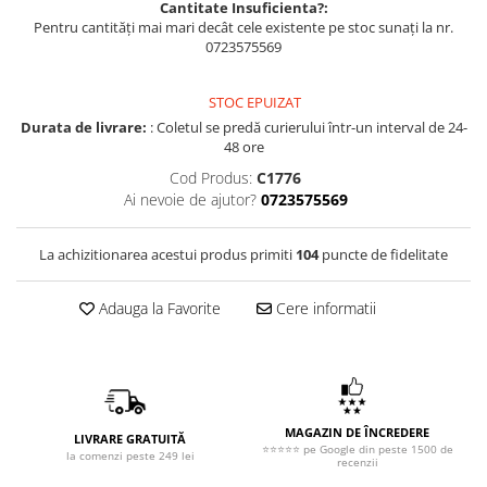
Cantitate Insuficienta?:
Pentru cantități mai mari decât cele existente pe stoc sunați la nr.
0723575569
STOC EPUIZAT
Durata de livrare:
: Coletul se predă curierului într-un interval de 24-
48 ore
Cod Produs:
C1776
Ai nevoie de ajutor?
0723575569
La achizitionarea acestui produs primiti
104
puncte de fidelitate
Adauga la Favorite
Cere informatii
MAGAZIN DE ÎNCREDERE
LIVRARE GRATUITĂ
⭐⭐⭐⭐⭐ pe Google din peste 1500 de
la comenzi peste 249 lei
recenzii