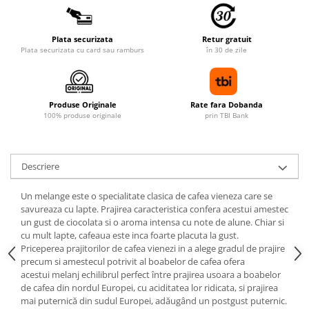
Plata securizata
Retur gratuit
Plata securizata cu card sau ramburs
în 30 de zile
Produse Originale
Rate fara Dobanda
100% produse originale
prin TBI Bank
Descriere
Un melange este o specialitate clasica de cafea vieneza care se
savureaza cu lapte. Prajirea caracteristica confera acestui amestec
un gust de ciocolata si o aroma intensa cu note de alune. Chiar si
cu mult lapte, cafeaua este inca foarte placuta la gust.
Priceperea prajitorilor de cafea vienezi in a alege gradul de prajire
precum si amestecul potrivit al boabelor de cafea ofera
acestui melanj echilibrul perfect între prajirea usoara a boabelor
de cafea din nordul Europei, cu aciditatea lor ridicata, si prajirea
mai puternică din sudul Europei, adăugând un postgust puternic.