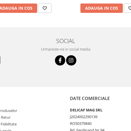
ADAUGA IN COS
ADAUGA IN COS
SOCIAL
Urmareste-ne in social media
DATE COMERCIALE
DELICAF MAG SRL
Produselor
J2024002290139
e Retur
RO50379840
Fidelitate
Bd. Ferdinand Nr.94
 Legale