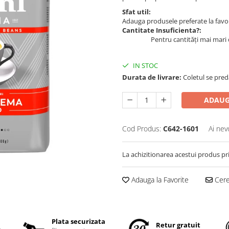
Sfat util:
Adauga produsele preferate la favori
Cantitate Insuficienta?:
Pentru cantități mai mari 
IN STOC
Durata de livrare:
Coletul se predă
ADAUG
Cod Produs:
C642-1601
Ai nev
La achizitionarea acestui produs pr
Adauga la Favorite
Cere 
Plata securizata
Retur gratuit