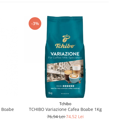
-3%
-16%
Tchibo
 Boabe
TCHIBO Variazione Cafea Boabe 1Kg
TCHIBO 
76,94 Lei
74,52 Lei