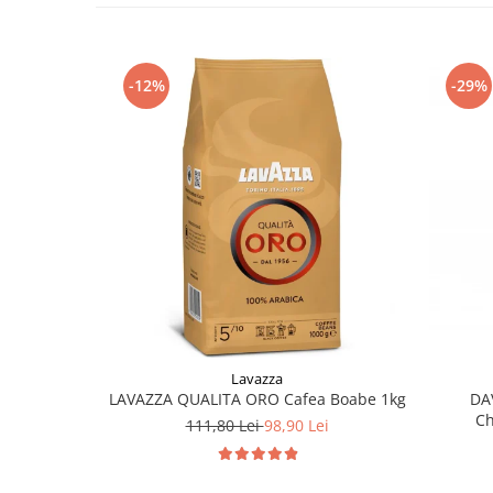
-12%
-29%
Lavazza
LAVAZZA QUALITA ORO Cafea Boabe 1kg
DA
Ch
111,80 Lei
98,90 Lei