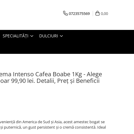
0723575569
0,00
SPECIALITĂȚI
DULCIURI
ema Intenso Cafea Boabe 1Kg - Alege
r 99,90 lei. Detalii, Preț și Beneficii
niență din America de Sud și Asia, acest amestec bogat se
și puternică, un gust persistent și o cremă consistentă. Ideal