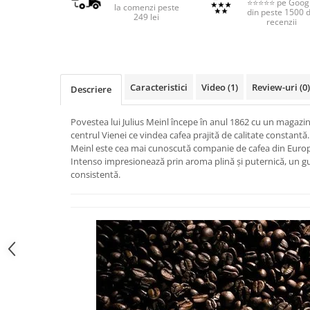
⭐⭐⭐⭐⭐ pe Goog
la comenzi peste
din peste 1500 
249 lei
recenzii
Caracteristici
Video
(1)
Review-uri
(0)
Descriere
Povestea lui Julius Meinl începe în anul 1862 cu un magazin
centrul Vienei ce vindea cafea prajită de calitate constantă. 
Meinl este cea mai cunoscută companie de cafea din Euro
Intenso impresionează prin aroma plină și puternică, un gu
consistentă.