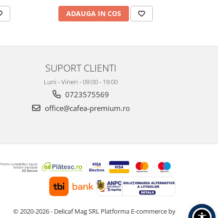
ADAUGA IN COS
AD
SUPORT CLIENTI
Luni - Vineri - 09:00 - 19:00
0723575569
office@cafea-premium.ro
© 2020-2026 - Delicaf Mag SRL
Platforma E-commerce by