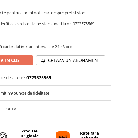
te pentru a primi notificari despre pret si stoc
decât cele existente pe stoc sunați la nr. 0723575569
 curierului într-un interval de 24-48 ore
A IN COS
CREAZA UN ABONAMENT
oie de ajutor?
0723575569
imiti
99
puncte de fidelitate
informatii
Produse
Rate fara
Originale