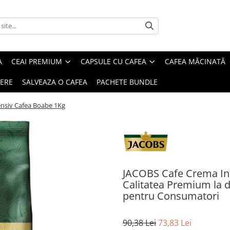
A
CEAI PREMIUM
CAPSULE CU CAFEA
CAFEA MĂCINATĂ
IERE
SALVEAZA O CAFEA
PACHETE BUNDLE
nsiv Cafea Boabe 1Kg
JACOBS Cafe Crema Int
Calitatea Premium la doa
pentru Consumatori
90,38 Lei
73,83 Lei