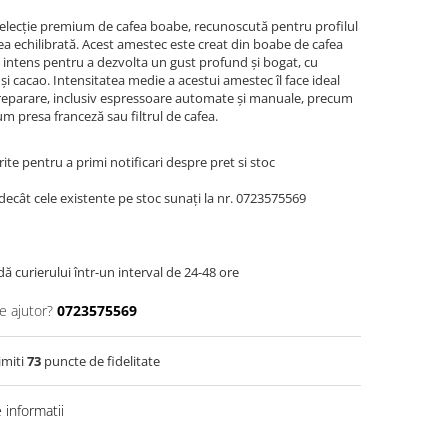
selecție premium de cafea boabe, recunoscută pentru profilul
tea echilibrată. Acest amestec este creat din boabe de cafea
e intens pentru a dezvolta un gust profund și bogat, cu
i cacao. Intensitatea medie a acestui amestec îl face ideal
reparare, inclusiv espressoare automate și manuale, precum
m presa franceză sau filtrul de cafea.
te pentru a primi notificari despre pret si stoc
decât cele existente pe stoc sunați la nr. 0723575569
dă curierului într-un interval de 24-48 ore
e ajutor?
0723575569
imiti
73
puncte de fidelitate
informatii