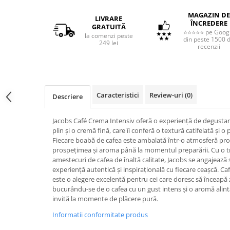
MAGAZIN DE
LIVRARE
ÎNCREDERE
GRATUITĂ
⭐⭐⭐⭐⭐ pe Goog
la comenzi peste
din peste 1500 
249 lei
recenzii
Caracteristici
Review-uri
(0)
Descriere
Jacobs Café Crema Intensiv oferă o experiență de degustar
plin și o cremă fină, care îi conferă o textură catifelată și
Fiecare boabă de cafea este ambalată într-o atmosferă pro
prospețimea și aroma până la momentul preparării. Cu o tr
amestecuri de cafea de înaltă calitate, Jacobs se angajează s
experiență autentică și inspirațională cu fiecare ceașcă. C
este o alegere excelentă pentru cei care doresc să înceapă z
bucurându-se de o cafea cu un gust intens și o aromă alinta
invită la momente de plăcere pură.
Informatii conformitate produs