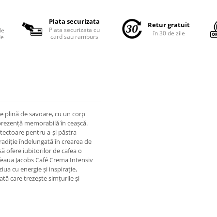
Plata securizata
Retur gratuit
Plata securizata cu
le
în 30 de zile
card sau ramburs
de
e plină de savoare, cu un corp
 o prezență memorabilă în ceașcă.
tectoare pentru a-și păstra
adiție îndelungată în crearea de
ă ofere iubitorilor de cafea o
afeaua Jacobs Café Crema Intensiv
iua cu energie și inspirație,
tă care trezește simțurile și