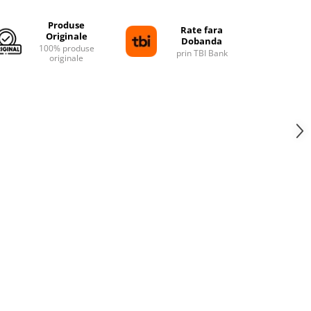
Produse
Rate fara
Originale
Dobanda
100% produse
prin TBI Bank
originale