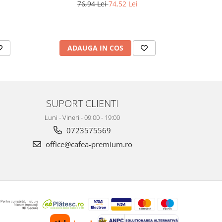
76,94 Lei
74,52 Lei
ADAUGA IN COS
AD
SUPORT CLIENTI
Luni - Vineri - 09:00 - 19:00
0723575569
office@cafea-premium.ro