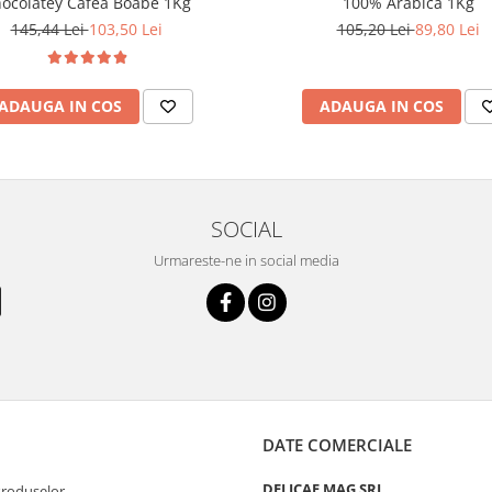
ocolatey Cafea Boabe 1Kg
100% Arabica 1Kg
145,44 Lei
103,50 Lei
105,20 Lei
89,80 Lei
ADAUGA IN COS
ADAUGA IN COS
SOCIAL
Urmareste-ne in social media
DATE COMERCIALE
DELICAF MAG SRL
Produselor