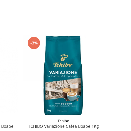
-3%
-16%
Tchibo
 Boabe
TCHIBO Variazione Cafea Boabe 1Kg
TCHIBO 