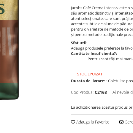
Jacobs Café Crema Intensiv este o 
său aromatic distinctiv și intensita
atent selecționate, care sunt prăjit
accente subtile de alune de pădure ș
pentru o varietate de metode de p
și pentru metode tradiționale precu
Sfat util:
Adauga produsele preferate la favori
Cantitate Insuficienta?:
Pentru cantități mai mari 
STOC EPUIZAT
Durata de livrare:
: Coletul se pre
Cod Produs:
C2168
Ai nevoie d
La achizitionarea acestui produs pr
Adauga la Favorite
Cere 