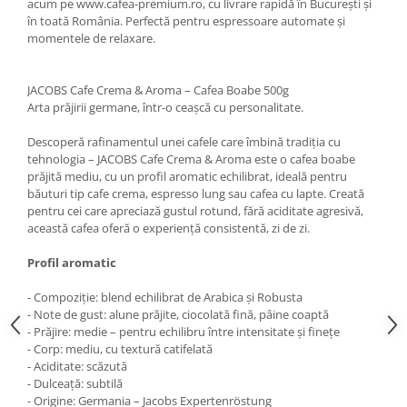
acum pe www.cafea-premium.ro, cu livrare rapidă în București și
în toată România. Perfectă pentru espressoare automate și
momentele de relaxare.
JACOBS Cafe Crema & Aroma – Cafea Boabe 500g
Arta prăjirii germane, într-o ceașcă cu personalitate.
Descoperă rafinamentul unei cafele care îmbină tradiția cu
tehnologia – JACOBS Cafe Crema & Aroma este o cafea boabe
prăjită mediu, cu un profil aromatic echilibrat, ideală pentru
băuturi tip cafe crema, espresso lung sau cafea cu lapte. Creată
pentru cei care apreciază gustul rotund, fără aciditate agresivă,
această cafea oferă o experiență consistentă, zi de zi.
Profil aromatic
- Compoziție: blend echilibrat de Arabica și Robusta
- Note de gust: alune prăjite, ciocolată fină, pâine coaptă
- Prăjire: medie – pentru echilibru între intensitate și finețe
- Corp: mediu, cu textură catifelată
- Aciditate: scăzută
- Dulceață: subtilă
- Origine: Germania – Jacobs Expertenröstung