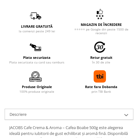
MAGAZIN DE ÎNCREDERE
LIVRARE GRATUITĂ
⭐⭐⭐⭐⭐ pe Google din peste 1500 de
la comenzi peste 249 lei
recenzii
Plata securizata
Retur gratuit
Plata securizata cu card sau ramburs
în 30 de zile
Produse Originale
Rate fara Dobanda
100% produse originale
prin TBI Bank
Descriere
JACOBS Cafe Crema & Aroma – Cafea Boabe 500g este alegerea
ideală pentru iubitorii de gust echilibrat și aromă fină. Disponibilă