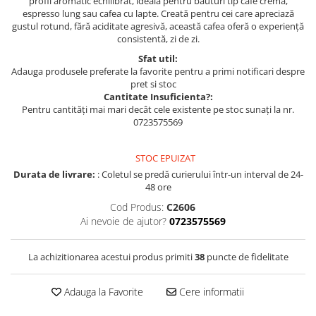
profil aromatic echilibrat, ideală pentru băuturi tip cafe crema,
espresso lung sau cafea cu lapte. Creată pentru cei care apreciază
gustul rotund, fără aciditate agresivă, această cafea oferă o experiență
consistentă, zi de zi.
Sfat util:
Adauga produsele preferate la favorite pentru a primi notificari despre
pret si stoc
Cantitate Insuficienta?:
Pentru cantități mai mari decât cele existente pe stoc sunați la nr.
0723575569
STOC EPUIZAT
Durata de livrare:
: Coletul se predă curierului într-un interval de 24-
48 ore
Cod Produs:
C2606
Ai nevoie de ajutor?
0723575569
La achizitionarea acestui produs primiti
38
puncte de fidelitate
Adauga la Favorite
Cere informatii