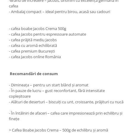
-Brand de încredere – Jacobs, sinonim cu excelența germană în
cafea
- Ambalaj compact – ideal pentru birou, acasă sau cadouri
- cafea boabe Jacobs Crema 500g
- cafea Jacobs pentru espressoare automate
- cafea prăjită mediu Jacobs
- cafea cu aromă echilibrată
- cafea premium București
- cafea Jacobs online România
Recomandări de consum
- Dimineața – pentru un start blând și aromat
- În pauze de lucru – gust reconfortant, fără intensitate
copleșitoare
- Alături de deserturi – biscuiți cu unt, croissante, prăjituri cu nucă
- În întâlniri de afaceri – cafea care impresionează prin echilibru și
finețe
> Cafea Boabe Jacobs Crema – 500g de echilibru și aromă