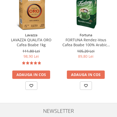
Fortuna
Lavazza
FORTUNA Rendez-Vous
LAVAZZA QUALITA ORO
Cafea Boabe 100% Arabica
Cafea Boabe 1kg
1Kg
105,20 Lei
111,80 Lei
89,80 Lei
98,90 Lei
ADAUGA IN COS
ADAUGA IN COS
NEWSLETTER