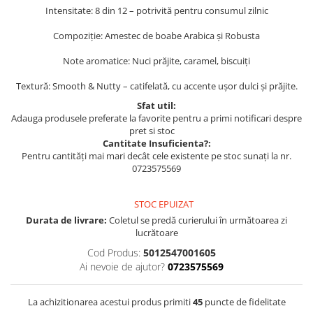
Intensitate: 8 din 12 – potrivită pentru consumul zilnic
Compoziție: Amestec de boabe Arabica și Robusta
Note aromatice: Nuci prăjite, caramel, biscuiți
Textură: Smooth & Nutty – catifelată, cu accente ușor dulci și prăjite.
Sfat util:
Adauga produsele preferate la favorite pentru a primi notificari despre
pret si stoc
Cantitate Insuficienta?:
Pentru cantități mai mari decât cele existente pe stoc sunați la nr.
0723575569
STOC EPUIZAT
Durata de livrare:
Coletul se predă curierului în următoarea zi
lucrătoare
Cod Produs:
5012547001605
Ai nevoie de ajutor?
0723575569
La achizitionarea acestui produs primiti
45
puncte de fidelitate