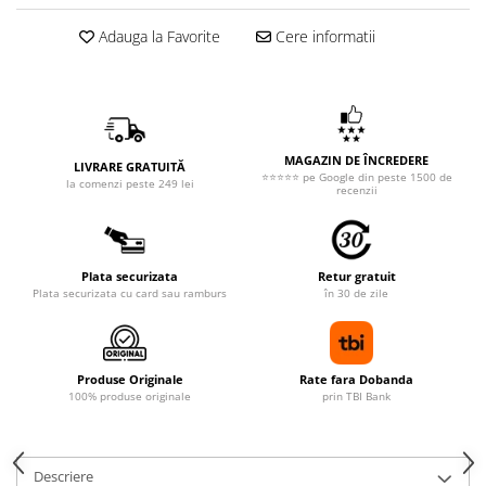
Adauga la Favorite
Cere informatii
MAGAZIN DE ÎNCREDERE
LIVRARE GRATUITĂ
⭐⭐⭐⭐⭐ pe Google din peste 1500 de
la comenzi peste 249 lei
recenzii
Plata securizata
Retur gratuit
Plata securizata cu card sau ramburs
în 30 de zile
Produse Originale
Rate fara Dobanda
100% produse originale
prin TBI Bank
Descriere