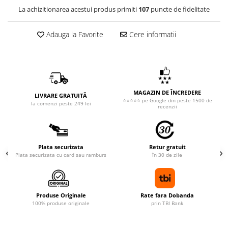
La achizitionarea acestui produs primiti
107
puncte de fidelitate
Adauga la Favorite
Cere informatii
MAGAZIN DE ÎNCREDERE
LIVRARE GRATUITĂ
⭐⭐⭐⭐⭐ pe Google din peste 1500 de
la comenzi peste 249 lei
recenzii
Plata securizata
Retur gratuit
Plata securizata cu card sau ramburs
în 30 de zile
Produse Originale
Rate fara Dobanda
100% produse originale
prin TBI Bank