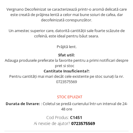
Vergnano Decofeinizat se caracterizează printr-o aromă delicată care
este creată de prăjirea lentă a celor mai bune soiuri de cafea, dar
decofeinizată corespunzător.
Un amestec superior care, datorită cantității sale foarte scăzute de
cofeină, este ideal pentru băut seara.
Prăjită lent.
Sfat util:
Adauga produsele preferate la favorite pentru a primi notificari despre
pret si stoc
Cantitate Insuficienta?:
Pentru cantități mai mari decât cele existente pe stoc sunați la nr.
0723575569
STOC EPUIZAT
Durata de livrare:
: Coletul se predă curierului într-un interval de 24-
48 ore
Cod Produs:
C1451
Ai nevoie de ajutor?
0723575569