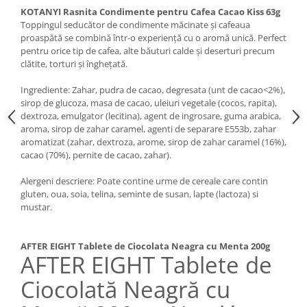
KOTANYI Rasnita Condimente pentru Cafea Cacao Kiss 63g
Toppingul seducător de condimente măcinate și cafeaua
proaspătă se combină într-o experiență cu o aromă unică. Perfect
pentru orice tip de cafea, alte băuturi calde și deserturi precum
clătite, torturi și înghețată.
Ingrediente: Zahar, pudra de cacao, degresata (unt de cacao<2%),
sirop de glucoza, masa de cacao, uleiuri vegetale (cocos, rapita),
dextroza, emulgator (lecitina), agent de ingrosare, guma arabica,
aroma, sirop de zahar caramel, agenti de separare E553b, zahar
aromatizat (zahar, dextroza, arome, sirop de zahar caramel (16%),
cacao (70%), pernite de cacao, zahar).
Alergeni descriere: Poate contine urme de cereale care contin
gluten, oua, soia, telina, seminte de susan, lapte (lactoza) si
mustar.
AFTER EIGHT Tablete de Ciocolata Neagra cu Menta 200g
AFTER EIGHT Tablete de
Ciocolată Neagră cu