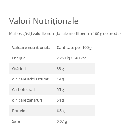
Valori Nutriționale
Mai jos găsiți valorile nutriționale medii pentru 100 g de produs:
Valoare nutrițională
Cantitate per 100 g
Energie
2.250 kJ / 540 kcal
Grăsimi
33 g
din care acizi saturați
19 g
Carbohidrați
55 g
din care zaharuri
54 g
Proteine
6,5 g
Sare
0,07 g