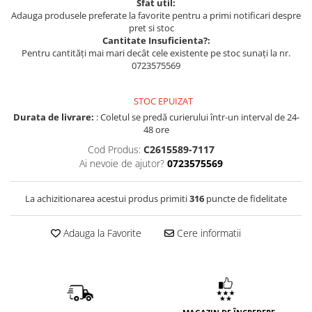
Sfat util:
Adauga produsele preferate la favorite pentru a primi notificari despre
pret si stoc
Cantitate Insuficienta?:
Pentru cantități mai mari decât cele existente pe stoc sunați la nr.
0723575569
STOC EPUIZAT
Durata de livrare:
: Coletul se predă curierului într-un interval de 24-
48 ore
Cod Produs:
C2615589-7117
Ai nevoie de ajutor?
0723575569
La achizitionarea acestui produs primiti
316
puncte de fidelitate
Adauga la Favorite
Cere informatii