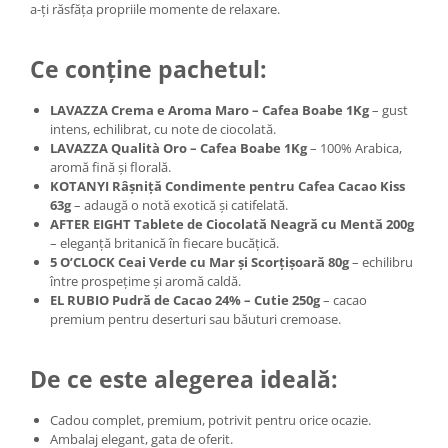
a-ți răsfăța propriile momente de relaxare.
Ce conține pachetul:
LAVAZZA Crema e Aroma Maro – Cafea Boabe 1Kg
– gust
intens, echilibrat, cu note de ciocolată.
LAVAZZA Qualità Oro – Cafea Boabe 1Kg
– 100% Arabica,
aromă fină și florală.
KOTANYI Râșniță Condimente pentru Cafea Cacao Kiss
63g
– adaugă o notă exotică și catifelată.
AFTER EIGHT Tablete de Ciocolată Neagră cu Mentă 200g
– eleganță britanică în fiecare bucățică.
5 O’CLOCK Ceai Verde cu Mar și Scorțișoară 80g
– echilibru
între prospețime și aromă caldă.
EL RUBIO Pudră de Cacao 24% – Cutie 250g
– cacao
premium pentru deserturi sau băuturi cremoase.
De ce este alegerea ideală:
Cadou complet, premium, potrivit pentru orice ocazie.
Ambalaj elegant, gata de oferit.