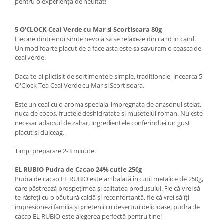
pentru o experiență de neuitat!
5 O'CLOCK Ceai Verde cu Mar si Scortisoara 80g
Fiecare dintre noi simte nevoia sa se relaxeze din cand in cand.
Un mod foarte placut de a face asta este sa savuram o ceasca de
ceai verde.
Daca te-ai plictisit de sortimentele simple, traditionale, incearca 5
O'Clock Tea Ceai Verde cu Mar si Scortisoara.
Este un ceai cu o aroma speciala, impregnata de anasonul stelat,
nuca de cocos, fructele deshidratate si musetelul roman. Nu este
necesar adaosul de zahar, ingredientele conferindu-i un gust
placut si dulceag.
Timp_preparare 2-3 minute.
EL RUBIO Pudra de Cacao 24% cutie 250g
Pudra de cacao EL RUBIO este ambalată în cutii metalice de 250g,
care păstrează prospețimea și calitatea produsului. Fie că vrei să
te răsfeți cu o băutură caldă și reconfortantă, fie că vrei să îți
impresionezi familia și prietenii cu deserturi delicioase, pudra de
cacao EL RUBIO este alegerea perfectă pentru tine!