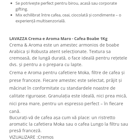
Se potrivește perfect pentru birou, acasă sau corporate
gifting.
Mix echilibrat între cafea, ceai, ciocolată și condimente – o
experiență multisenzorială.
LAVAZZA Crema e Aroma Maro - Cafea Boabe 1Kg
Crema & Aroma este un amestec armonios de boabe
Arabica și Robusta atent selecționate. Textura sa
cremoasă, de lungă durată, o face ideală pentru rețetele
dvs. și pentru a o prepara cu lapte.
Crema e Aroma pentru cafetiere Moka, filtre de cafea și
prese franceze. Fiecare amestec este selectat, prăjit și
măcinat în conformitate cu standardele noastre de
calitate riguroase. Granulația este ideală, nici prea mică,
nici prea mare, pentru un espresso perfect – în fiecare
cană.
Bucurați-vă de cafea așa cum vă place: un ristretto
aromatic la cafetiera Moka sau o cafea Lungo la filtru sau
presă franceză.
VIZUALIZARE :
Cremos