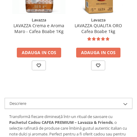
Lavazza
Lavazza
LAVAZZA Crema e Aroma
LAVAZZA QUALITA ORO
Maro - Cafea Boabe 1Kg
Cafea Boabe 1kg
Co
ADAUGA IN COS
ADAUGA IN COS
Descriere
Transformă fiecare dimineață într-un ritual de savoare cu
Pachetul Cadou CAFEA PREMIUM – Lavazza & Friends
, o
selecție rafinată de produse care îmbină gustul autentic italian cu
note dulci și aromate. Perfect pentru a fi oferit cadou sau pentru