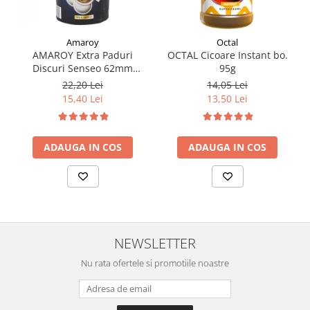
Amaroy
Octal
AMAROY Extra Paduri
OCTAL Cicoare Instant bo.
Discuri Senseo 62mm
95g
Monodoze 20buc 140g
22,20 Lei
14,05 Lei
15,40 Lei
13,50 Lei
ADAUGA IN COS
ADAUGA IN COS
NEWSLETTER
Nu rata ofertele si promotiile noastre