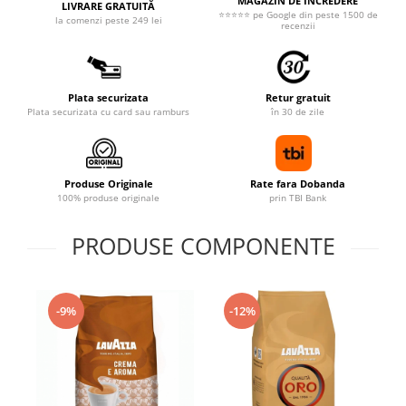
MAGAZIN DE ÎNCREDERE
LIVRARE GRATUITĂ
⭐⭐⭐⭐⭐ pe Google din peste 1500 de
la comenzi peste 249 lei
recenzii
Plata securizata
Retur gratuit
Plata securizata cu card sau ramburs
în 30 de zile
Produse Originale
Rate fara Dobanda
100% produse originale
prin TBI Bank
PRODUSE COMPONENTE
-9%
-12%