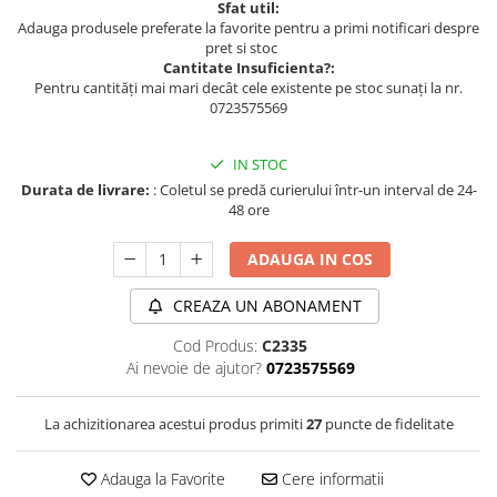
Sfat util:
Adauga produsele preferate la favorite pentru a primi notificari despre
pret si stoc
Cantitate Insuficienta?:
Pentru cantități mai mari decât cele existente pe stoc sunați la nr.
0723575569
IN STOC
Durata de livrare:
: Coletul se predă curierului într-un interval de 24-
48 ore
ADAUGA IN COS
CREAZA UN ABONAMENT
Cod Produs:
C2335
Ai nevoie de ajutor?
0723575569
La achizitionarea acestui produs primiti
27
puncte de fidelitate
Adauga la Favorite
Cere informatii