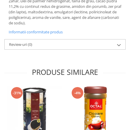
Zahar, ulei de palmier nehidrogenat, faina de grau, cacao pudra
11,2% cu continut redus de grasime, amidon din porumb, zer praf
(din lapte), maltodextrina, emulgatori (lecitine, poliricinoleat de
poliglicerina), aroma de vanilie, sare, agent de afanare (carbonati
de sodiu).
Informatii conformitate produs
Review-uri
(0)
PRODUSE SIMILARE
-4%
-31%