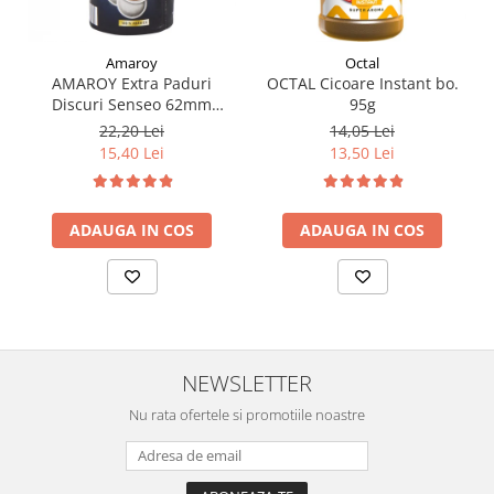
Amaroy
Octal
AMAROY Extra Paduri
OCTAL Cicoare Instant bo.
Discuri Senseo 62mm
95g
Monodoze 20buc 140g
22,20 Lei
14,05 Lei
15,40 Lei
13,50 Lei
ADAUGA IN COS
ADAUGA IN COS
NEWSLETTER
Nu rata ofertele si promotiile noastre