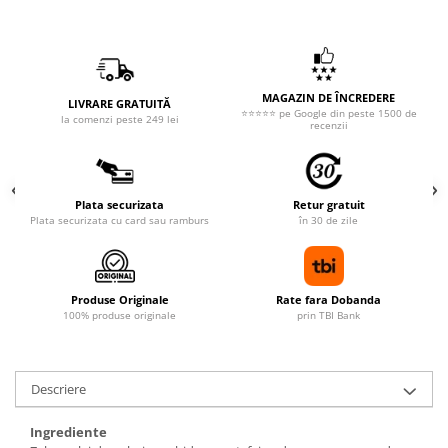
MAGAZIN DE ÎNCREDERE
LIVRARE GRATUITĂ
⭐⭐⭐⭐⭐ pe Google din peste 1500 de
la comenzi peste 249 lei
recenzii
Plata securizata
Retur gratuit
Plata securizata cu card sau ramburs
în 30 de zile
Produse Originale
Rate fara Dobanda
100% produse originale
prin TBI Bank
Descriere
Ingrediente