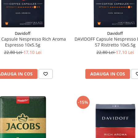
Davidoff
Davidoff
 Capsule Nespresso Rich Aroma
DAVIDOFF Capsule Nespresso 
Espresso 10x5.5g
57 Ristretto 10x5.5g
22,80 Lei
17,10 Lei
22,80 Lei
17,10 Lei
ADAUGA IN COS
ADAUGA IN COS
-15%