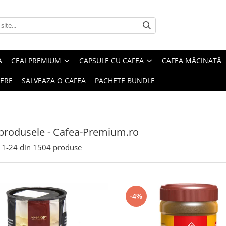
A
CEAI PREMIUM
CAPSULE CU CAFEA
CAFEA MĂCINATĂ
IERE
SALVEAZA O CAFEA
PACHETE BUNDLE
produsele - Cafea-Premium.ro
1-
24
din
1504
produse
-4%