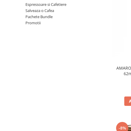
Espressoare si Cafetiere
Salveaza o Cafea
Pachete Bundle
Promotii
AMAROY
62
-8%