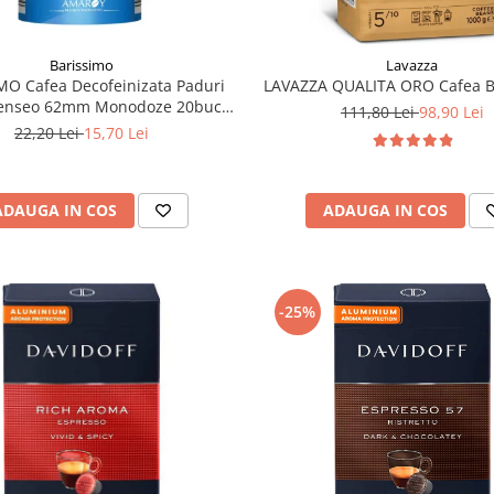
Barissimo
Lavazza
MO Cafea Decofeinizata Paduri
LAVAZZA QUALITA ORO Cafea B
Senseo 62mm Monodoze 20buc -
111,80 Lei
98,90 Lei
140g
22,20 Lei
15,70 Lei
ADAUGA IN COS
ADAUGA IN COS
-25%