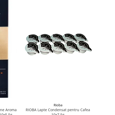
Rioba
ine Aroma
RIOBA Lapte Condensat pentru Cafea
10x5.5g
10x7.5g