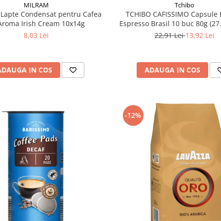
MILRAM
Tchibo
Lapte Condensat pentru Cafea
TCHIBO CAFISSIMO Capsule 
Aroma Irish Cream 10x14g
Espresso Brasil 10 buc 80g (27
8,03 Lei
22,91 Lei
13,92 Lei
ADAUGA IN COS
ADAUGA IN COS
-12%