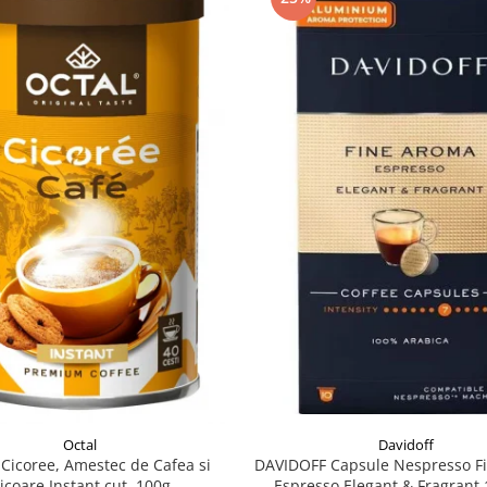
Davidoff
Octal
DAVIDOFF Capsule Nespresso F
Cicoree, Amestec de Cafea si
Espresso Elegant & Fragrant 
icoare Instant cut. 100g