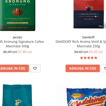
Jacobs
Davidoff
S Kronung Signature Cafea
DAVIDOFF Rich Aroma Vivid & S
Macinata 500g
Macinata 250g
46,49 Lei
37,80 Lei
34,42 Lei
29,20 Lei
ADAUGA IN COS
ADAUGA IN COS