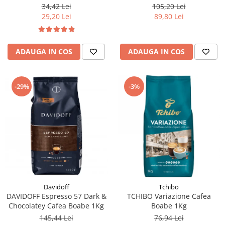
105,20 Lei
34,42 Lei
89,80 Lei
29,20 Lei
ADAUGA IN COS
ADAUGA IN COS
-29%
-3%
Davidoff
Tchibo
DAVIDOFF Espresso 57 Dark &
TCHIBO Variazione Cafea
Chocolatey Cafea Boabe 1Kg
Boabe 1Kg
145,44 Lei
76,94 Lei