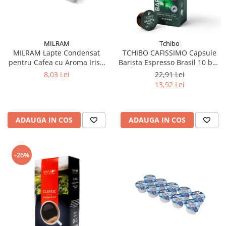
MILRAM
Tchibo
MILRAM Lapte Condensat
TCHIBO CAFISSIMO Capsule
pentru Cafea cu Aroma Irish
Barista Espresso Brasil 10 buc
Cream 10x14g
80g (27.10.2026)
8,03 Lei
22,91 Lei
13,92 Lei
ADAUGA IN COS
ADAUGA IN COS
-26%