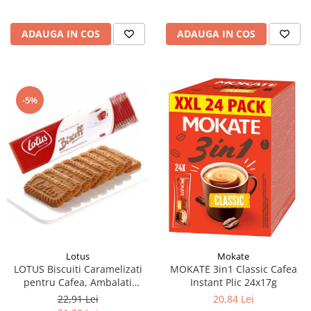
ADAUGA IN COS
ADAUGA IN COS
-5%
Lotus
Mokate
LOTUS Biscuiti Caramelizati
MOKATE 3in1 Classic Cafea
pentru Cafea, Ambalati
Instant Plic 24x17g
Individual 50buc 312.5g
22,91 Lei
20,84 Lei