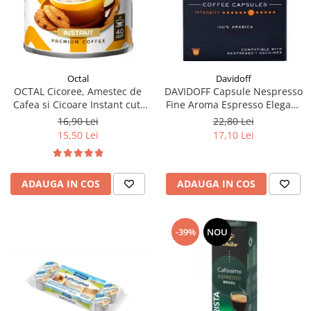
Davidoff
Octal
DAVIDOFF Capsule Nespresso
OCTAL Cicoree, Amestec de
Fine Aroma Espresso Elegant
Cafea si Cicoare Instant cut.
& Fragrant 10x5.5g
100g
22,80 Lei
16,90 Lei
17,10 Lei
15,50 Lei
ADAUGA IN COS
ADAUGA IN COS
-39%
NOU