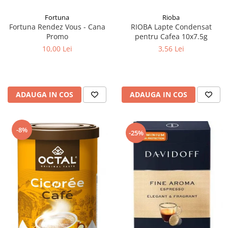
Fortuna
Rioba
Fortuna Rendez Vous - Cana
RIOBA Lapte Condensat
Promo
pentru Cafea 10x7.5g
10,00 Lei
3,56 Lei
ADAUGA IN COS
ADAUGA IN COS
-8%
-25%