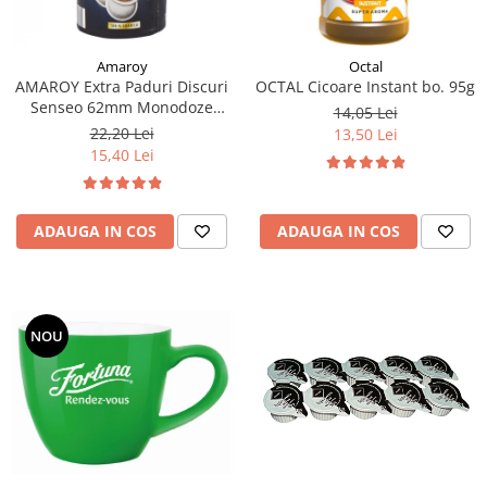
Amaroy
Octal
AMAROY Extra Paduri Discuri
OCTAL Cicoare Instant bo. 95g
Senseo 62mm Monodoze
14,05 Lei
20buc 140g
22,20 Lei
13,50 Lei
15,40 Lei
ADAUGA IN COS
ADAUGA IN COS
NOU