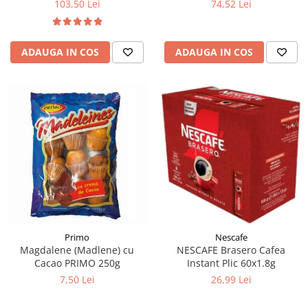
103,50 Lei
74,52 Lei
ADAUGA IN COS
ADAUGA IN COS
Primo
Nescafe
Magdalene (Madlene) cu
NESCAFE Brasero Cafea
Cacao PRIMO 250g
Instant Plic 60x1.8g
7,50 Lei
26,99 Lei