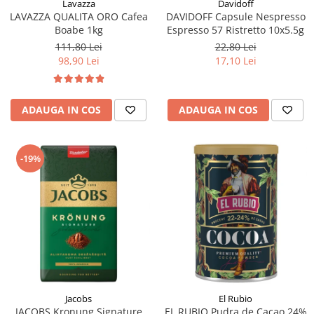
Lavazza
Davidoff
LAVAZZA QUALITA ORO Cafea
DAVIDOFF Capsule Nespresso
Boabe 1kg
Espresso 57 Ristretto 10x5.5g
111,80 Lei
22,80 Lei
98,90 Lei
17,10 Lei
ADAUGA IN COS
ADAUGA IN COS
-19%
Jacobs
El Rubio
JACOBS Kronung Signature
EL RUBIO Pudra de Cacao 24%