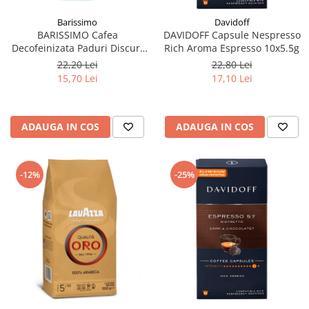
Barissimo
Davidoff
BARISSIMO Cafea
DAVIDOFF Capsule Nespresso
Decofeinizata Paduri Discuri
Rich Aroma Espresso 10x5.5g
Senseo 62mm Monodoze
22,20 Lei
22,80 Lei
20buc - 140g
15,70 Lei
17,10 Lei
ADAUGA IN COS
ADAUGA IN COS
-12%
-25%