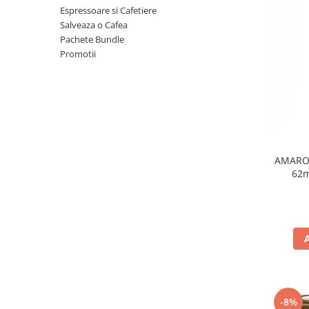
Espressoare si Cafetiere
Salveaza o Cafea
Pachete Bundle
Promotii
AMAROY
62
-8%