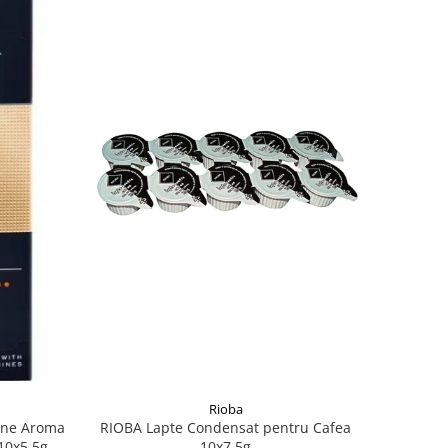
Rioba
ine Aroma
RIOBA Lapte Condensat pentru Cafea
10x5.5g
10x7.5g