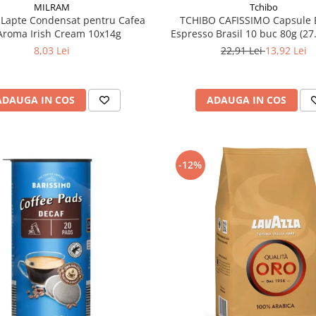
MILRAM
Tchibo
Lapte Condensat pentru Cafea
TCHIBO CAFISSIMO Capsule 
Aroma Irish Cream 10x14g
Espresso Brasil 10 buc 80g (27
8,03 Lei
22,91 Lei
13,92 Lei
ADAUGA IN COS
ADAUGA IN COS
-12%