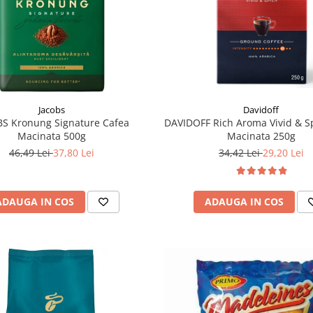
Jacobs
Davidoff
S Kronung Signature Cafea
DAVIDOFF Rich Aroma Vivid & S
Macinata 500g
Macinata 250g
46,49 Lei
37,80 Lei
34,42 Lei
29,20 Lei
ADAUGA IN COS
ADAUGA IN COS