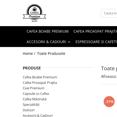
Ceai Premium
Capsule cu Cafea
Specialități
Dulciuri
Accesorii & Cadouri
Ceai in Plic
Capsule cu Cafea
Cafea Instant
Rontanele Sarate
Cadouri
CAFEA BOABE PREMIUM
CAFEA PROASPAT PRAJIT
Ceai Vărsat
Mix-uri
Biscuiti & Fursecuri
Condimente
ACCESORII & CADOURI
ESPRESSOARE SI CAFET
Ceai Instant
Ciocolată Caldă / Cappuccino
Ciocolata & Praline
Lapte pentru Cafea
Cacao
Dropsuri/Jeleuri
Pahare / Capace / Palete
Home /
Toate Produsele
Gem si Dulceata din Fructe
Siropuri și Topping
Toate 
PRODUSE
Guma de Mestecat
Ulei și Oțet
Afiseaza:
Napolitane
Ustensile Diverse
Cafea Boabe Premium
Cafea Proaspat Prajita
Nuci, Alune si Fructe Deshidratate
Zahăr, Miere & Îndulcitori
Ceai Premium
Prajituri Ambalate
Capsule cu Cafea
Cafea Măcinată
-31%
Specialități
Dulciuri
Accesorii & Cadouri