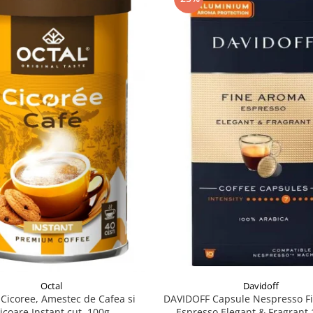
Davidoff
Octal
DAVIDOFF Capsule Nespresso F
Cicoree, Amestec de Cafea si
Espresso Elegant & Fragrant 
icoare Instant cut. 100g