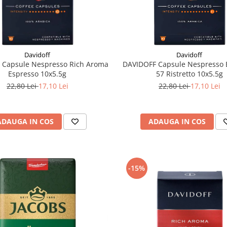
Davidoff
Davidoff
 Capsule Nespresso Rich Aroma
DAVIDOFF Capsule Nespresso 
Espresso 10x5.5g
57 Ristretto 10x5.5g
22,80 Lei
17,10 Lei
22,80 Lei
17,10 Lei
ADAUGA IN COS
ADAUGA IN COS
-15%