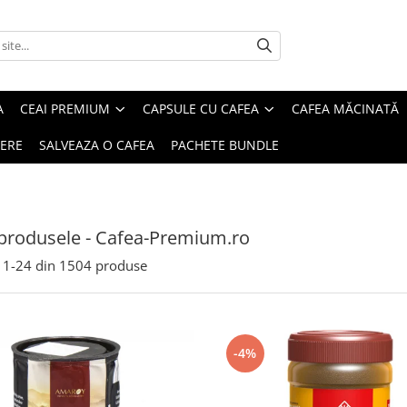
A
CEAI PREMIUM
CAPSULE CU CAFEA
CAFEA MĂCINATĂ
IERE
SALVEAZA O CAFEA
PACHETE BUNDLE
produsele - Cafea-Premium.ro
1-
24
din
1504
produse
-4%