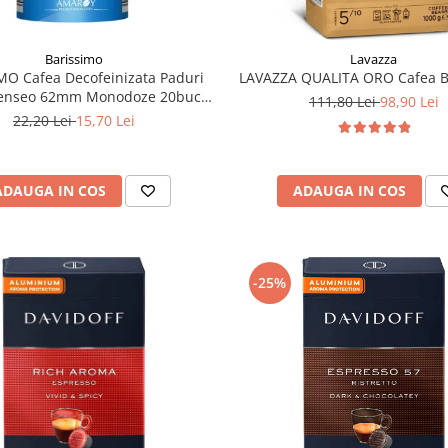
Barissimo
Lavazza
MO Cafea Decofeinizata Paduri
LAVAZZA QUALITA ORO Cafea B
Senseo 62mm Monodoze 20buc -
111,80 Lei
98,90 Lei
140g
22,20 Lei
15,70 Lei
ADAUGA IN COS
ADAUGA IN COS
-25%