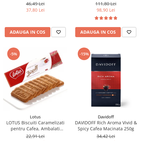
46,49 Lei
111,80 Lei
37,80 Lei
98,90 Lei
ADAUGA IN COS
ADAUGA IN COS
-5%
-15%
Lotus
Davidoff
LOTUS Biscuiti Caramelizati
DAVIDOFF Rich Aroma Vivid &
pentru Cafea, Ambalati
Spicy Cafea Macinata 250g
Individual 50buc 312.5g
22,91 Lei
34,42 Lei