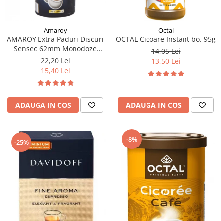
Amaroy
Octal
AMAROY Extra Paduri Discuri
OCTAL Cicoare Instant bo. 95g
Senseo 62mm Monodoze
14,05 Lei
20buc 140g
22,20 Lei
13,50 Lei
15,40 Lei
ADAUGA IN COS
ADAUGA IN COS
-8%
-25%