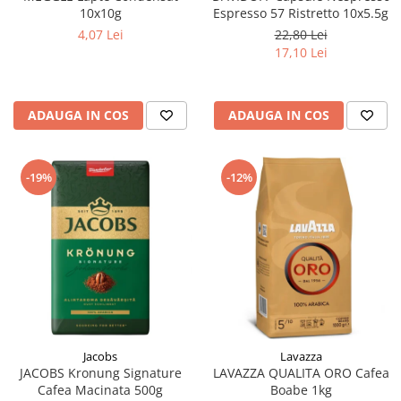
10x10g
Espresso 57 Ristretto 10x5.5g
4,07 Lei
22,80 Lei
17,10 Lei
ADAUGA IN COS
ADAUGA IN COS
-19%
-12%
Jacobs
Lavazza
JACOBS Kronung Signature
LAVAZZA QUALITA ORO Cafea
Cafea Macinata 500g
Boabe 1kg