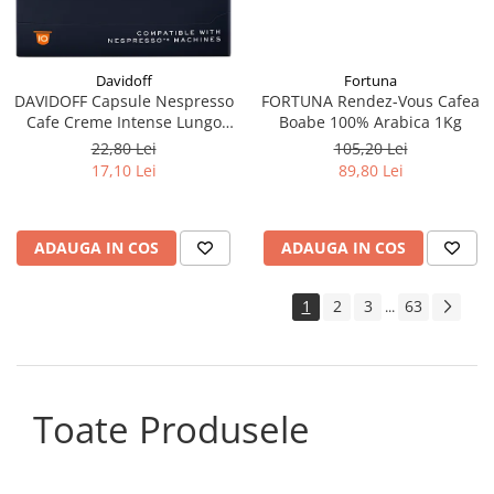
Davidoff
Fortuna
DAVIDOFF Capsule Nespresso
FORTUNA Rendez-Vous Cafea
Cafe Creme Intense Lungo
Boabe 100% Arabica 1Kg
10x5.5g
22,80 Lei
105,20 Lei
17,10 Lei
89,80 Lei
ADAUGA IN COS
ADAUGA IN COS
1
2
3
63
...
Toate Produsele