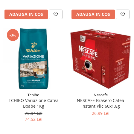
ADAUGA IN COS
ADAUGA IN COS
-3%
Tchibo
Nescafe
TCHIBO Variazione Cafea
NESCAFE Brasero Cafea
Boabe 1Kg
Instant Plic 60x1.8g
76,94 Lei
26,99 Lei
74,52 Lei