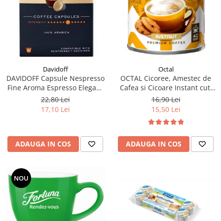
Davidoff
Octal
DAVIDOFF Capsule Nespresso
OCTAL Cicoree, Amestec de
Fine Aroma Espresso Elegant
Cafea si Cicoare Instant cut.
& Fragrant 10x5.5g
100g
22,80 Lei
16,90 Lei
17,10 Lei
15,50 Lei
ADAUGA IN COS
ADAUGA IN COS
NOU