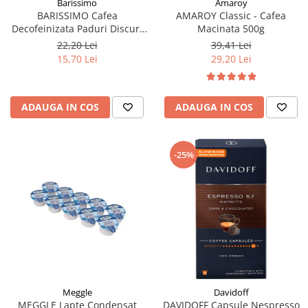
Barissimo
Amaroy
BARISSIMO Cafea
AMAROY Classic - Cafea
Decofeinizata Paduri Discuri
Macinata 500g
Senseo 62mm Monodoze
22,20 Lei
39,41 Lei
20buc - 140g
15,70 Lei
29,20 Lei
ADAUGA IN COS
ADAUGA IN COS
-25%
Meggle
Davidoff
MEGGLE Lapte Condensat
DAVIDOFF Capsule Nespresso