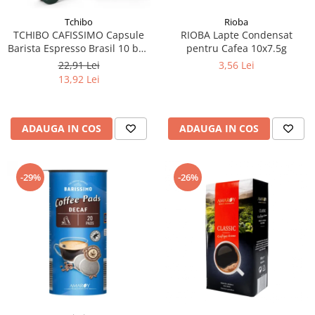
Tchibo
Rioba
TCHIBO CAFISSIMO Capsule
RIOBA Lapte Condensat
Barista Espresso Brasil 10 buc
pentru Cafea 10x7.5g
80g (27.10.2026)
22,91 Lei
3,56 Lei
13,92 Lei
ADAUGA IN COS
ADAUGA IN COS
-29%
-26%