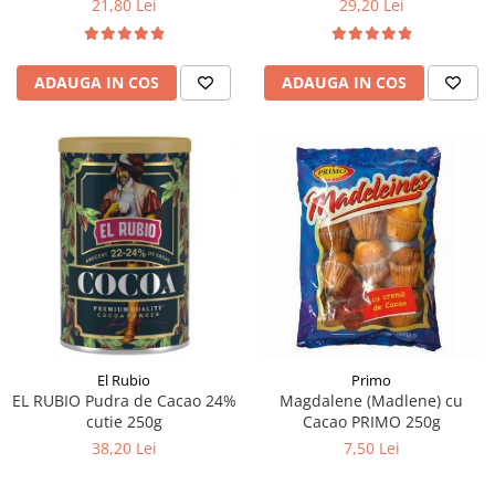
21,80 Lei
29,20 Lei
ADAUGA IN COS
ADAUGA IN COS
El Rubio
Primo
EL RUBIO Pudra de Cacao 24%
Magdalene (Madlene) cu
cutie 250g
Cacao PRIMO 250g
38,20 Lei
7,50 Lei