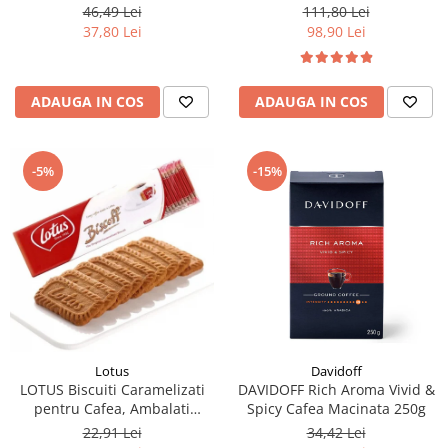
46,49 Lei
111,80 Lei
37,80 Lei
98,90 Lei
ADAUGA IN COS
ADAUGA IN COS
-5%
-15%
Lotus
Davidoff
LOTUS Biscuiti Caramelizati
DAVIDOFF Rich Aroma Vivid &
pentru Cafea, Ambalati
Spicy Cafea Macinata 250g
Individual 50buc 312.5g
22,91 Lei
34,42 Lei