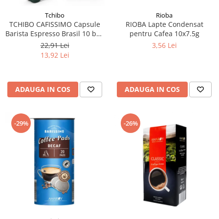
Tchibo
Rioba
TCHIBO CAFISSIMO Capsule
RIOBA Lapte Condensat
Barista Espresso Brasil 10 buc
pentru Cafea 10x7.5g
80g (27.10.2026)
22,91 Lei
3,56 Lei
13,92 Lei
ADAUGA IN COS
ADAUGA IN COS
-29%
-26%