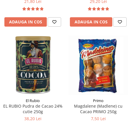
21,80 Lei
29,20 Lei
ADAUGA IN COS
ADAUGA IN COS
El Rubio
Primo
EL RUBIO Pudra de Cacao 24%
Magdalene (Madlene) cu
cutie 250g
Cacao PRIMO 250g
38,20 Lei
7,50 Lei