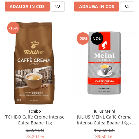
ADAUGA IN COS
ADAUGA IN COS
-16%
-20%
NOU
Tchibo
Julius Meinl
TCHIBO Caffe Creme Intense
JULIUS MEINL Caffè Crema
Cafea Boabe 1kg
Intenso Cafea Boabe 1Kg -
Promo August
92,94 Lei
112,50 Lei
78,20 Lei
89,50 Lei