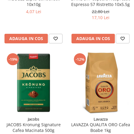
10x10g
Espresso 57 Ristretto 10x5.5g
4,07 Lei
22,80 Lei
17,10 Lei
ADAUGA IN COS
ADAUGA IN COS
-19%
-12%
Jacobs
Lavazza
JACOBS Kronung Signature
LAVAZZA QUALITA ORO Cafea
Cafea Macinata 500g
Boabe 1kg