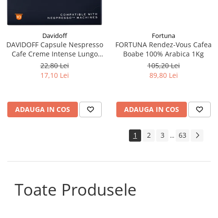
Davidoff
Fortuna
DAVIDOFF Capsule Nespresso
FORTUNA Rendez-Vous Cafea
Cafe Creme Intense Lungo
Boabe 100% Arabica 1Kg
10x5.5g
22,80 Lei
105,20 Lei
17,10 Lei
89,80 Lei
ADAUGA IN COS
ADAUGA IN COS
1
2
3
63
...
Toate Produsele