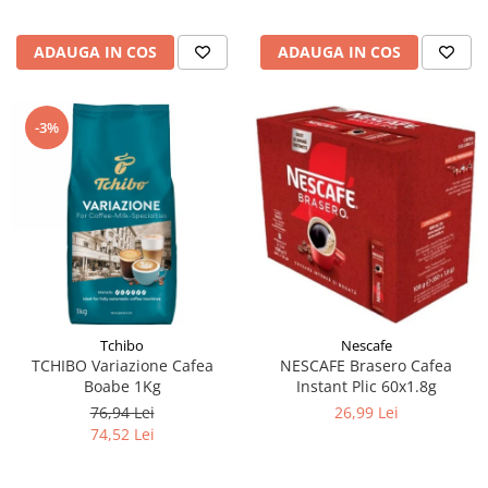
ADAUGA IN COS
ADAUGA IN COS
-3%
Tchibo
Nescafe
TCHIBO Variazione Cafea
NESCAFE Brasero Cafea
Boabe 1Kg
Instant Plic 60x1.8g
76,94 Lei
26,99 Lei
74,52 Lei