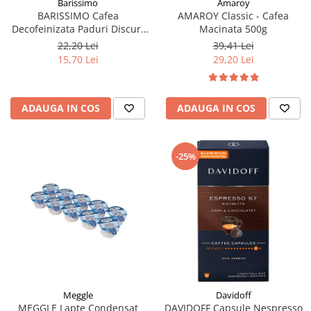
Barissimo
Amaroy
BARISSIMO Cafea
AMAROY Classic - Cafea
Decofeinizata Paduri Discuri
Macinata 500g
Senseo 62mm Monodoze
22,20 Lei
39,41 Lei
20buc - 140g
15,70 Lei
29,20 Lei
ADAUGA IN COS
ADAUGA IN COS
-25%
Meggle
Davidoff
MEGGLE Lapte Condensat
DAVIDOFF Capsule Nespresso