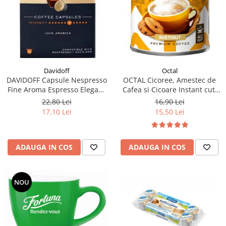
Davidoff
Octal
DAVIDOFF Capsule Nespresso
OCTAL Cicoree, Amestec de
Fine Aroma Espresso Elegant
Cafea si Cicoare Instant cut.
& Fragrant 10x5.5g
100g
22,80 Lei
16,90 Lei
17,10 Lei
15,50 Lei
ADAUGA IN COS
ADAUGA IN COS
NOU