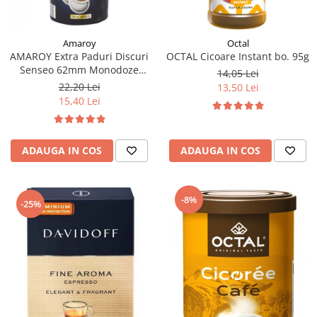
Amaroy
Octal
AMAROY Extra Paduri Discuri
OCTAL Cicoare Instant bo. 95g
Senseo 62mm Monodoze
14,05 Lei
20buc 140g
22,20 Lei
13,50 Lei
15,40 Lei
ADAUGA IN COS
ADAUGA IN COS
-8%
-25%