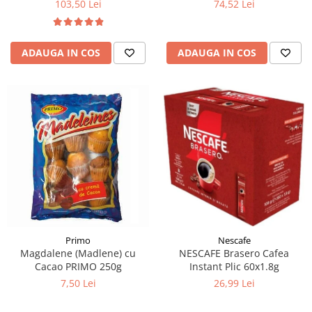
103,50 Lei
74,52 Lei
ADAUGA IN COS
ADAUGA IN COS
Primo
Nescafe
Magdalene (Madlene) cu
NESCAFE Brasero Cafea
Cacao PRIMO 250g
Instant Plic 60x1.8g
7,50 Lei
26,99 Lei