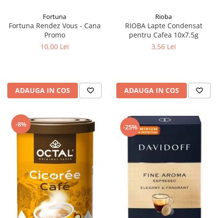
Fortuna
Rioba
Fortuna Rendez Vous - Cana
RIOBA Lapte Condensat
Promo
pentru Cafea 10x7.5g
10,00 Lei
3,56 Lei
ADAUGA IN COS
ADAUGA IN COS
-8%
-25%