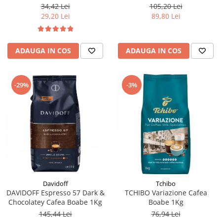
105,20 Lei
34,42 Lei
89,80 Lei
29,20 Lei
ADAUGA IN COS
ADAUGA IN COS
-29%
-3%
Davidoff
Tchibo
DAVIDOFF Espresso 57 Dark &
TCHIBO Variazione Cafea
Chocolatey Cafea Boabe 1Kg
Boabe 1Kg
145,44 Lei
76,94 Lei