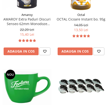
Amaroy
Octal
AMAROY Extra Paduri Discuri
OCTAL Cicoare Instant bo. 95g
Senseo 62mm Monodoze
14,05 Lei
20buc 140g
22,20 Lei
13,50 Lei
15,40 Lei
ADAUGA IN COS
ADAUGA IN COS
NOU