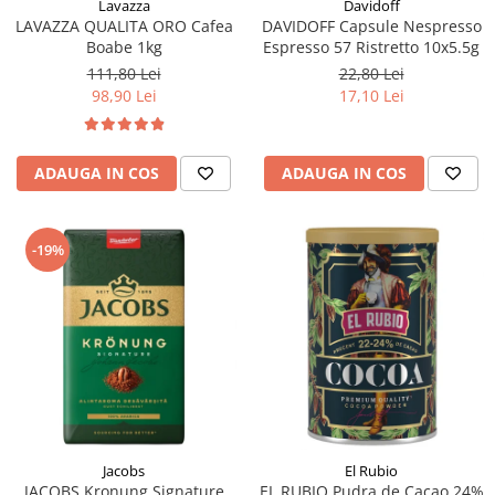
Lavazza
Davidoff
LAVAZZA QUALITA ORO Cafea
DAVIDOFF Capsule Nespresso
Boabe 1kg
Espresso 57 Ristretto 10x5.5g
111,80 Lei
22,80 Lei
98,90 Lei
17,10 Lei
ADAUGA IN COS
ADAUGA IN COS
-19%
Jacobs
El Rubio
JACOBS Kronung Signature
EL RUBIO Pudra de Cacao 24%