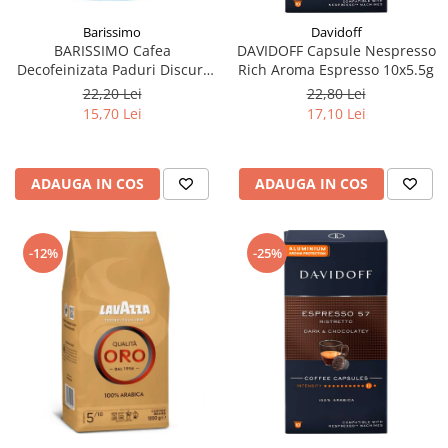
Barissimo
Davidoff
BARISSIMO Cafea
DAVIDOFF Capsule Nespresso
Decofeinizata Paduri Discuri
Rich Aroma Espresso 10x5.5g
Senseo 62mm Monodoze
22,20 Lei
22,80 Lei
20buc - 140g
15,70 Lei
17,10 Lei
ADAUGA IN COS
ADAUGA IN COS
-12%
-25%