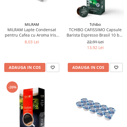
MILRAM
Tchibo
MILRAM Lapte Condensat
TCHIBO CAFISSIMO Capsule
pentru Cafea cu Aroma Irish
Barista Espresso Brasil 10 buc
Cream 10x14g
80g (27.10.2026)
8,03 Lei
22,91 Lei
13,92 Lei
ADAUGA IN COS
ADAUGA IN COS
-26%