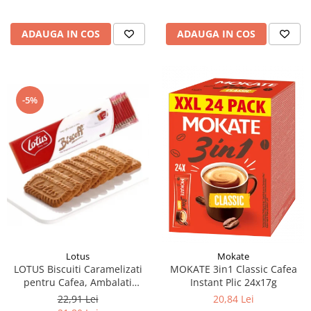
ADAUGA IN COS
ADAUGA IN COS
-5%
Lotus
Mokate
LOTUS Biscuiti Caramelizati
MOKATE 3in1 Classic Cafea
pentru Cafea, Ambalati
Instant Plic 24x17g
Individual 50buc 312.5g
22,91 Lei
20,84 Lei