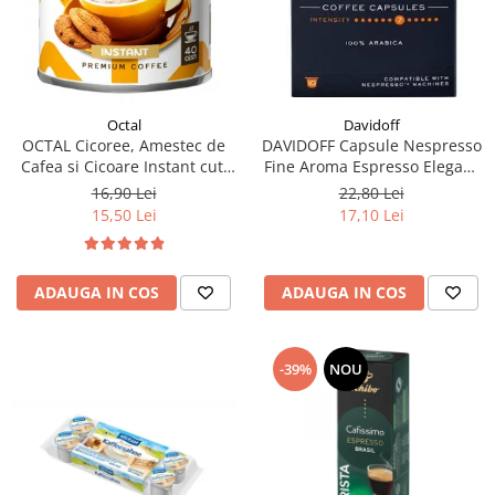
Davidoff
Octal
DAVIDOFF Capsule Nespresso
OCTAL Cicoree, Amestec de
Fine Aroma Espresso Elegant
Cafea si Cicoare Instant cut.
& Fragrant 10x5.5g
100g
22,80 Lei
16,90 Lei
17,10 Lei
15,50 Lei
ADAUGA IN COS
ADAUGA IN COS
-39%
NOU