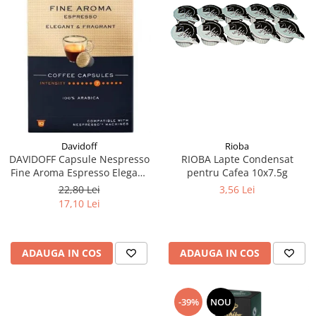
Rioba
Davidoff
RIOBA Lapte Condensat
DAVIDOFF Capsule Nespresso
pentru Cafea 10x7.5g
Fine Aroma Espresso Elegant
& Fragrant 10x5.5g
3,56 Lei
22,80 Lei
17,10 Lei
ADAUGA IN COS
ADAUGA IN COS
-39%
NOU