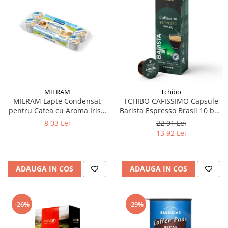
MILRAM
Tchibo
MILRAM Lapte Condensat
TCHIBO CAFISSIMO Capsule
pentru Cafea cu Aroma Irish
Barista Espresso Brasil 10 buc
Cream 10x14g
80g (27.10.2026)
8,03 Lei
22,91 Lei
13,92 Lei
ADAUGA IN COS
ADAUGA IN COS
-26%
-29%