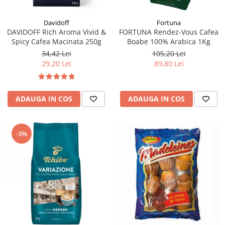
Fortuna
Davidoff
FORTUNA Rendez-Vous Cafea
DAVIDOFF Rich Aroma Vivid &
Boabe 100% Arabica 1Kg
Spicy Cafea Macinata 250g
105,20 Lei
34,42 Lei
89,80 Lei
29,20 Lei
ADAUGA IN COS
ADAUGA IN COS
-3%