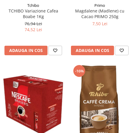
Tchibo
Primo
TCHIBO Variazione Cafea
Magdalene (Madlene) cu
Boabe 1Kg
Cacao PRIMO 250g
76,94 Lei
7,50 Lei
74,52 Lei
ADAUGA IN COS
ADAUGA IN COS
-16%