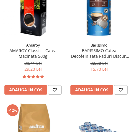
Amaroy
Barissimo
AMAROY Classic - Cafea
BARISSIMO Cafea
Macinata 500g
Decofeinizata Paduri Discuri
Senseo 62mm Monodoze
39,41 Lei
22,20 Lei
20buc - 140g
29,20 Lei
15,70 Lei
ADAUGA IN COS
ADAUGA IN COS
-12%