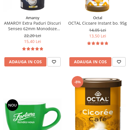
Amaroy
Octal
AMAROY Extra Paduri Discuri
OCTAL Cicoare Instant bo. 95g
Senseo 62mm Monodoze
14,05 Lei
20buc 140g
22,20 Lei
13,50 Lei
15,40 Lei
ADAUGA IN COS
ADAUGA IN COS
-8%
NOU