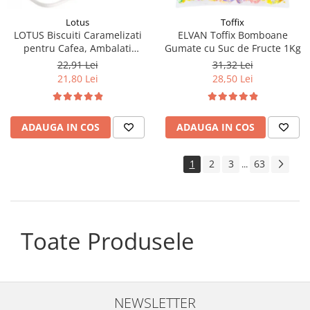
Lotus
Toffix
LOTUS Biscuiti Caramelizati
ELVAN Toffix Bomboane
pentru Cafea, Ambalati
Gumate cu Suc de Fructe 1Kg
Individual 50buc 312.5g
22,91 Lei
31,32 Lei
21,80 Lei
28,50 Lei
ADAUGA IN COS
ADAUGA IN COS
1
2
3
63
...
Toate Produsele
NEWSLETTER