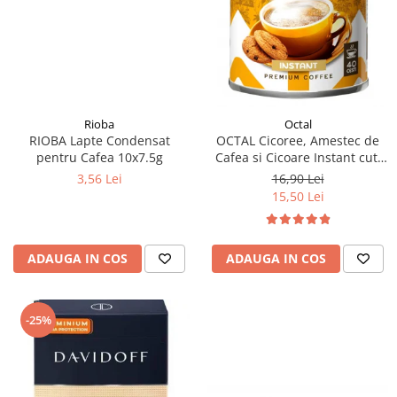
Rioba
Octal
RIOBA Lapte Condensat
OCTAL Cicoree, Amestec de
pentru Cafea 10x7.5g
Cafea si Cicoare Instant cut.
100g
3,56 Lei
16,90 Lei
15,50 Lei
ADAUGA IN COS
ADAUGA IN COS
-25%