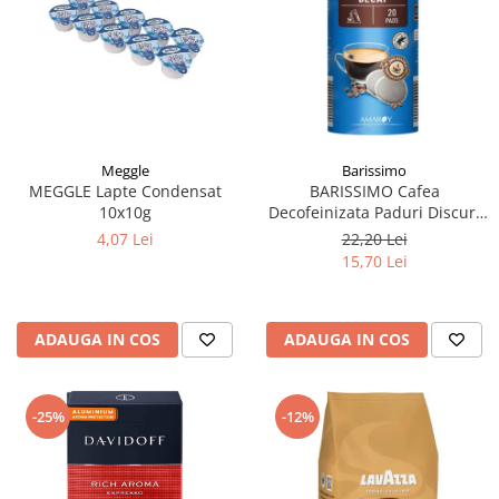
Meggle
Barissimo
MEGGLE Lapte Condensat
BARISSIMO Cafea
10x10g
Decofeinizata Paduri Discuri
Senseo 62mm Monodoze
4,07 Lei
22,20 Lei
20buc - 140g
15,70 Lei
ADAUGA IN COS
ADAUGA IN COS
-25%
-12%