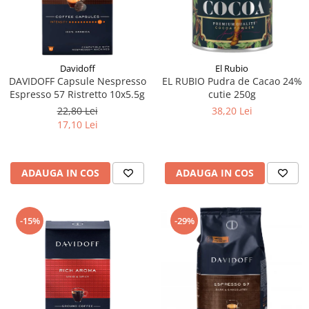
Davidoff
El Rubio
DAVIDOFF Capsule Nespresso
EL RUBIO Pudra de Cacao 24%
Espresso 57 Ristretto 10x5.5g
cutie 250g
22,80 Lei
38,20 Lei
17,10 Lei
ADAUGA IN COS
ADAUGA IN COS
-15%
-29%