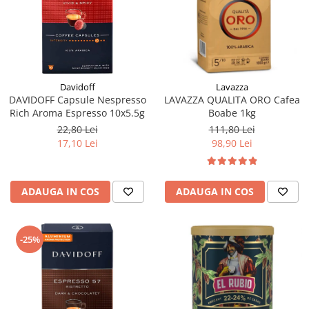
Davidoff
Lavazza
DAVIDOFF Capsule Nespresso
LAVAZZA QUALITA ORO Cafea
Rich Aroma Espresso 10x5.5g
Boabe 1kg
22,80 Lei
111,80 Lei
17,10 Lei
98,90 Lei
ADAUGA IN COS
ADAUGA IN COS
-25%