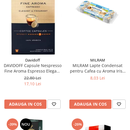
Davidoff
MILRAM
DAVIDOFF Capsule Nespresso
MILRAM Lapte Condensat
Fine Aroma Espresso Elegant
pentru Cafea cu Aroma Irish
& Fragrant 10x5.5g
Cream 10x14g
22,80 Lei
8,03 Lei
17,10 Lei
ADAUGA IN COS
ADAUGA IN COS
-39%
NOU
-26%