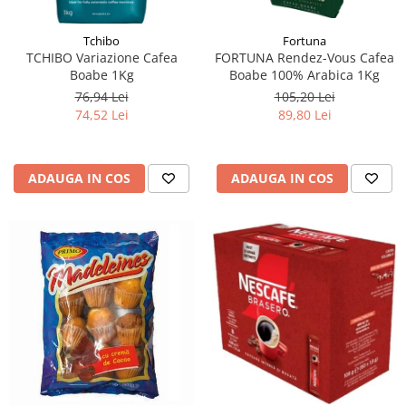
Fortuna
Tchibo
FORTUNA Rendez-Vous Cafea
TCHIBO Variazione Cafea
Boabe 100% Arabica 1Kg
Boabe 1Kg
105,20 Lei
76,94 Lei
89,80 Lei
74,52 Lei
ADAUGA IN COS
ADAUGA IN COS