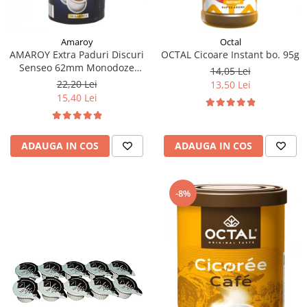
Amaroy
Octal
AMAROY Extra Paduri Discuri
OCTAL Cicoare Instant bo. 95g
Senseo 62mm Monodoze
14,05 Lei
20buc 140g
22,20 Lei
13,50 Lei
15,40 Lei
ADAUGA IN COS
ADAUGA IN COS
-8%