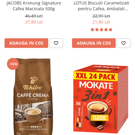
JACOBS Kronung Signature
LOTUS Biscuiti Caramelizati
Cafea Macinata 500g
pentru Cafea, Ambalati
Individual 50buc 312.5g
46,49 Lei
22,91 Lei
37,80 Lei
21,80 Lei
ADAUGA IN COS
ADAUGA IN COS
-16%