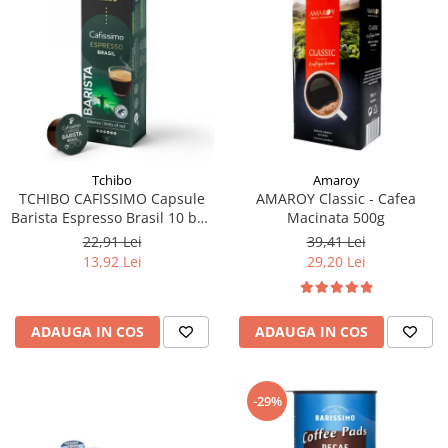
Tchibo
Amaroy
TCHIBO CAFISSIMO Capsule
AMAROY Classic - Cafea
Barista Espresso Brasil 10 buc
Macinata 500g
80g (27.10.2026)
22,91 Lei
39,41 Lei
13,92 Lei
29,20 Lei
ADAUGA IN COS
ADAUGA IN COS
-29%