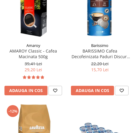
Amaroy
Barissimo
AMAROY Classic - Cafea
BARISSIMO Cafea
Macinata 500g
Decofeinizata Paduri Discuri
Senseo 62mm Monodoze
39,41 Lei
22,20 Lei
20buc - 140g
29,20 Lei
15,70 Lei
ADAUGA IN COS
ADAUGA IN COS
-12%