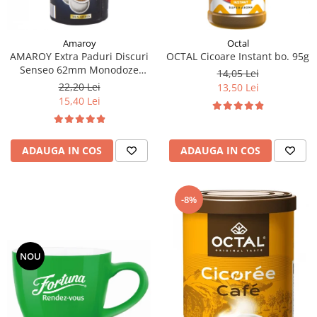
Amaroy
Octal
AMAROY Extra Paduri Discuri
OCTAL Cicoare Instant bo. 95g
Senseo 62mm Monodoze
14,05 Lei
20buc 140g
22,20 Lei
13,50 Lei
15,40 Lei
ADAUGA IN COS
ADAUGA IN COS
-8%
NOU