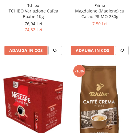
Tchibo
Primo
TCHIBO Variazione Cafea
Magdalene (Madlene) cu
Boabe 1Kg
Cacao PRIMO 250g
76,94 Lei
7,50 Lei
74,52 Lei
ADAUGA IN COS
ADAUGA IN COS
-16%