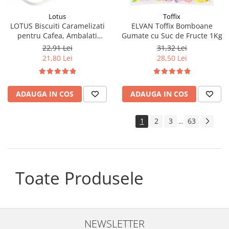
Lotus
Toffix
LOTUS Biscuiti Caramelizati
ELVAN Toffix Bomboane
pentru Cafea, Ambalati
Gumate cu Suc de Fructe 1Kg
Individual 50buc 312.5g
22,91 Lei
31,32 Lei
21,80 Lei
28,50 Lei
ADAUGA IN COS
ADAUGA IN COS
1
2
3
63
...
Toate Produsele
NEWSLETTER