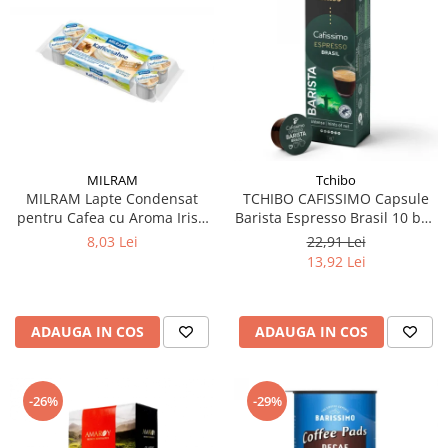
MILRAM
Tchibo
MILRAM Lapte Condensat
TCHIBO CAFISSIMO Capsule
pentru Cafea cu Aroma Irish
Barista Espresso Brasil 10 buc
Cream 10x14g
80g (27.10.2026)
8,03 Lei
22,91 Lei
13,92 Lei
ADAUGA IN COS
ADAUGA IN COS
-26%
-29%