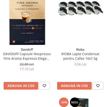
Rioba
Davidoff
RIOBA Lapte Condensat
DAVIDOFF Capsule Nespresso
pentru Cafea 10x7.5g
Fine Aroma Espresso Elegant
& Fragrant 10x5.5g
3,56 Lei
22,80 Lei
17,10 Lei
ADAUGA IN COS
ADAUGA IN COS
-39%
NOU