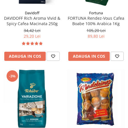
Fortuna
Davidoff
FORTUNA Rendez-Vous Cafea
DAVIDOFF Rich Aroma Vivid &
Boabe 100% Arabica 1Kg
Spicy Cafea Macinata 250g
105,20 Lei
34,42 Lei
89,80 Lei
29,20 Lei
ADAUGA IN COS
ADAUGA IN COS
-3%