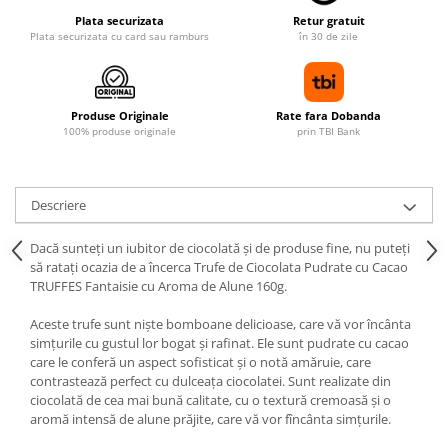
Plata securizata
Retur gratuit
Plata securizata cu card sau ramburs
în 30 de zile
Produse Originale
Rate fara Dobanda
100% produse originale
prin TBI Bank
Descriere
Dacă sunteți un iubitor de ciocolată și de produse fine, nu puteți
să ratați ocazia de a încerca Trufe de Ciocolata Pudrate cu Cacao
TRUFFES Fantaisie cu Aroma de Alune 160g.
Aceste trufe sunt niște bomboane delicioase, care vă vor încânta
simțurile cu gustul lor bogat și rafinat. Ele sunt pudrate cu cacao
care le conferă un aspect sofisticat și o notă amăruie, care
contrastează perfect cu dulceața ciocolatei. Sunt realizate din
ciocolată de cea mai bună calitate, cu o textură cremoasă și o
aromă intensă de alune prăjite, care vă vor fîncânta simțurile.