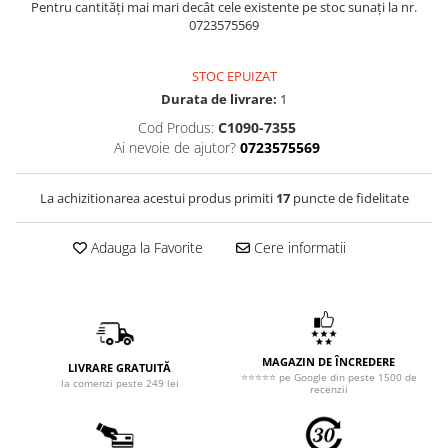
Pentru cantități mai mari decât cele existente pe stoc sunați la nr.
0723575569
STOC EPUIZAT
Durata de livrare:
1
Cod Produs:
C1090-7355
Ai nevoie de ajutor?
0723575569
La achizitionarea acestui produs primiti
17
puncte de fidelitate
Adauga la Favorite
Cere informatii
MAGAZIN DE ÎNCREDERE
LIVRARE GRATUITĂ
⭐⭐⭐⭐⭐ pe Google din peste 1500 de
la comenzi peste 249 lei
recenzii