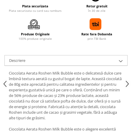
Plata securizata
Retur gratuit
Plata securizata cu card sau ramburs
în 30 de zile
Produse Originale
Rate fara Dobanda
100% produse originale
prin TBI Bank
Descriere
Ciocolata Aerata Roshen Milk Bubble este o delicatesă dulce care
îmbină textura aerată cu gustul bogat de lapte. Această ciocolată
de 80g este apreciată pentru calitatea ingredientelor și pentru
experiența gustativă unică pe care o oferă. Conținând un minim
de 56% produse de cacao și 23% produse lactate, această
ciocolată nu doar că satisface pofta de dulce, dar oferă și o sursă
de energie și proteine. Fabricată cu atenție la detalii, ciocolata
Roshen include unt de cacao și grasimi vegetale, fără a adăuga
alte tipuri de grăsimi.
Ciocolata Aerata Roshen Milk Bubble este o alegere excelentă