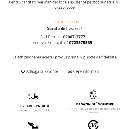
Pentru cantități mai mari decât cele existente pe stoc sunați la nr.
0723575569
STOC EPUIZAT
Durata de livrare:
1
Cod Produs:
C2007-3777
Ai nevoie de ajutor?
0723575569
La achizitionarea acestui produs primiti
8
puncte de fidelitate
Adauga la Favorite
Cere informatii
MAGAZIN DE ÎNCREDERE
LIVRARE GRATUITĂ
⭐⭐⭐⭐⭐ pe Google din peste 1500 de
la comenzi peste 249 lei
recenzii