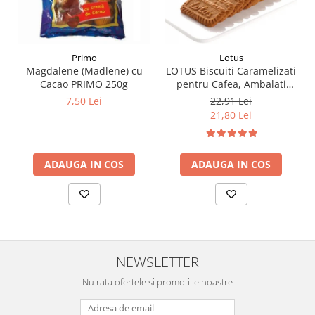
Primo
Lotus
Magdalene (Madlene) cu
LOTUS Biscuiti Caramelizati
Cacao PRIMO 250g
pentru Cafea, Ambalati
Individual 50buc 312.5g
7,50 Lei
22,91 Lei
21,80 Lei
ADAUGA IN COS
ADAUGA IN COS
NEWSLETTER
Nu rata ofertele si promotiile noastre