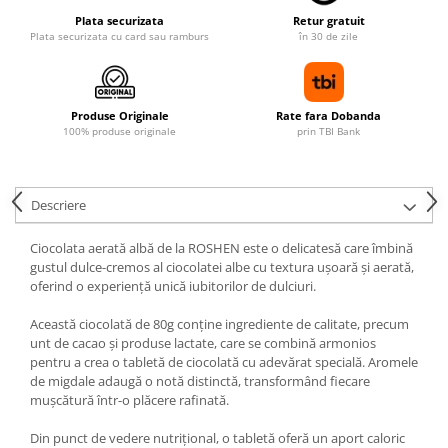
Plata securizata
Retur gratuit
Plata securizata cu card sau ramburs
în 30 de zile
Produse Originale
Rate fara Dobanda
100% produse originale
prin TBI Bank
Descriere
Ciocolata aerată albă de la ROSHEN este o delicatesă care îmbină
gustul dulce-cremos al ciocolatei albe cu textura ușoară și aerată,
oferind o experiență unică iubitorilor de dulciuri.
Această ciocolată de 80g conține ingrediente de calitate, precum
unt de cacao și produse lactate, care se combină armonios
pentru a crea o tabletă de ciocolată cu adevărat specială. Aromele
de migdale adaugă o notă distinctă, transformând fiecare
mușcătură într-o plăcere rafinată.
Din punct de vedere nutrițional, o tabletă oferă un aport caloric