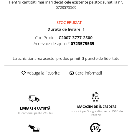
Pentru cantități mai mari decât cele existente pe stoc sunați la nr.
0723575569
STOC EPUIZAT
Durata de livrare:
1
Cod Produs:
C2007-3777-2500
Ai nevoie de ajutor?
0723575569
La achizitionarea acestui produs primiti
8
puncte de fidelitate
Adauga la Favorite
Cere informatii
MAGAZIN DE ÎNCREDERE
LIVRARE GRATUITĂ
⭐⭐⭐⭐⭐ pe Google din peste 1500 de
la comenzi peste 249 lei
recenzii