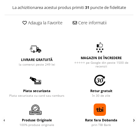
La achizitionarea acestui produs primiti
31
puncte de fidelitate
Adauga la Favorite
Cere informatii
MAGAZIN DE ÎNCREDERE
LIVRARE GRATUITĂ
⭐⭐⭐⭐⭐ pe Google din peste 1500 de
la comenzi peste 249 lei
recenzii
Plata securizata
Retur gratuit
Plata securizata cu card sau ramburs
în 30 de zile
Produse Originale
Rate fara Dobanda
100% produse originale
prin TBI Bank