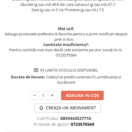
Glucide (g sau ml) 49.8 din care zaharuri (g sau ml) 47.7;
Sare (g sau m 0.14; Proteine (g sau ml ) 7.5
Sfat util:
Adauga produsele preferate la favorite pentru a primi notificari despre
pret si stoc
Cantitate Insuficienta?:
Pentru cantități mai mari decât cele existente pe stoc sunați la nr.
0723575569
IN LIMITA STOCULUI DISPONIBIL
Durata de livrare:
Coletul se predă curierului în următoarea zi
lucrătoare
ADAUGA IN COS
CREAZA UN ABONAMENT
Cod Produs:
8859443527710
Ai nevoie de ajutor?
0723575569