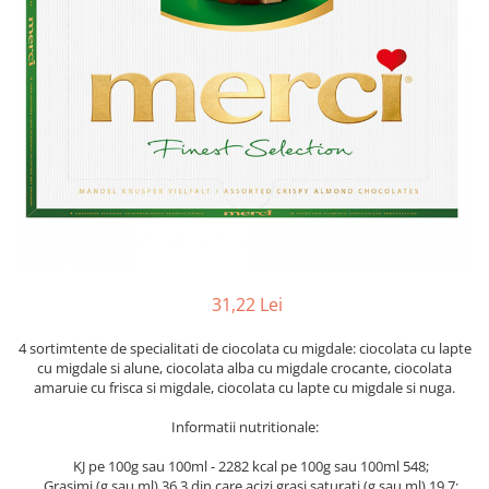
31,22 Lei
4 sortimtente de specialitati de ciocolata cu migdale: ciocolata cu lapte
cu migdale si alune, ciocolata alba cu migdale crocante, ciocolata
amaruie cu frisca si migdale, ciocolata cu lapte cu migdale si nuga.
Informatii nutritionale:
KJ pe 100g sau 100ml - 2282 kcal pe 100g sau 100ml 548;
Grasimi (g sau ml) 36.3 din care acizi grasi saturati (g sau ml) 19.7;