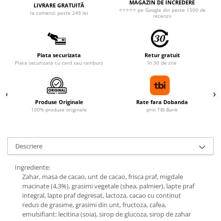
MAGAZIN DE ÎNCREDERE
LIVRARE GRATUITĂ
⭐⭐⭐⭐⭐ pe Google din peste 1500 de
la comenzi peste 249 lei
recenzii
Plata securizata
Retur gratuit
Plata securizata cu card sau ramburs
în 30 de zile
Produse Originale
Rate fara Dobanda
100% produse originale
prin TBI Bank
Descriere
Ingrediente:
Zahar, masa de cacao, unt de cacao, frisca praf, migdale
macinate (4,3%), grasimi vegetale (shea, palmier), lapte praf
integral, lapte praf degresat, lactoza, cacao cu continut
redus de grasime, grasimi din unt, fructoza, cafea,
emulsifiant: lecitina (soia), sirop de glucoza, sirop de zahar