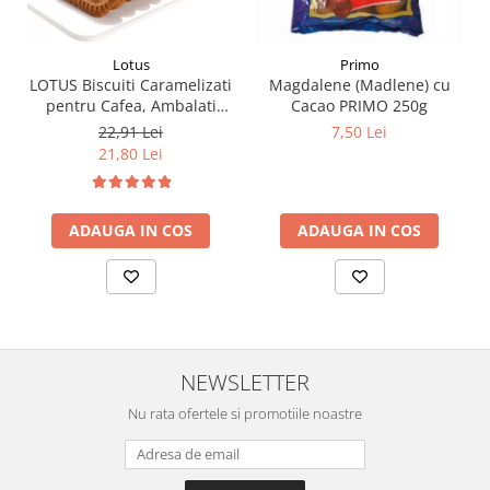
Lotus
Primo
LOTUS Biscuiti Caramelizati
Magdalene (Madlene) cu
pentru Cafea, Ambalati
Cacao PRIMO 250g
Individual 50buc 312.5g
22,91 Lei
7,50 Lei
21,80 Lei
ADAUGA IN COS
ADAUGA IN COS
NEWSLETTER
Nu rata ofertele si promotiile noastre