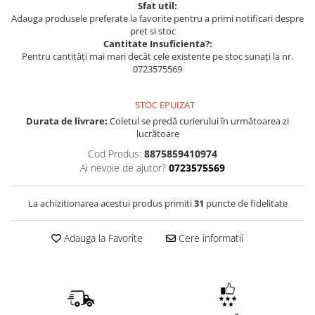
Sfat util:
Adauga produsele preferate la favorite pentru a primi notificari despre
pret si stoc
Cantitate Insuficienta?:
Pentru cantități mai mari decât cele existente pe stoc sunați la nr.
0723575569
STOC EPUIZAT
Durata de livrare:
Coletul se predă curierului în următoarea zi
lucrătoare
Cod Produs:
8875859410974
Ai nevoie de ajutor?
0723575569
La achizitionarea acestui produs primiti
31
puncte de fidelitate
Adauga la Favorite
Cere informatii