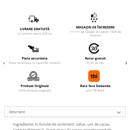
MAGAZIN DE ÎNCREDERE
LIVRARE GRATUITĂ
⭐⭐⭐⭐⭐ pe Google din peste 1500 de
la comenzi peste 249 lei
recenzii
Plata securizata
Retur gratuit
Plata securizata cu card sau ramburs
în 30 de zile
Produse Originale
Rate fara Dobanda
100% produse originale
prin TBI Bank
Descriere
Ingrediente: In functie de sortiment: zahar, unt de cacao,
lapte praf integral, alune, masa de cacao, grasimi vegetale