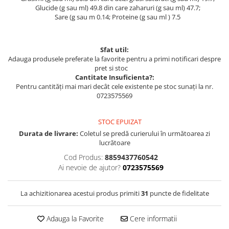
Glucide (g sau ml) 49.8 din care zaharuri (g sau ml) 47.7;
Sare (g sau m 0.14; Proteine (g sau ml ) 7.5
Sfat util:
Adauga produsele preferate la favorite pentru a primi notificari despre
pret si stoc
Cantitate Insuficienta?:
Pentru cantități mai mari decât cele existente pe stoc sunați la nr.
0723575569
STOC EPUIZAT
Durata de livrare:
Coletul se predă curierului în următoarea zi
lucrătoare
Cod Produs:
8859437760542
Ai nevoie de ajutor?
0723575569
La achizitionarea acestui produs primiti
31
puncte de fidelitate
Adauga la Favorite
Cere informatii