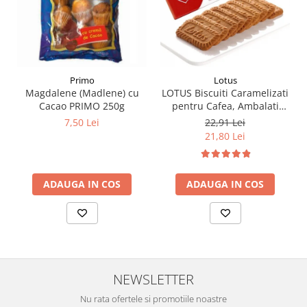
Primo
Lotus
Magdalene (Madlene) cu
LOTUS Biscuiti Caramelizati
Cacao PRIMO 250g
pentru Cafea, Ambalati
Individual 50buc 312.5g
7,50 Lei
22,91 Lei
21,80 Lei
ADAUGA IN COS
ADAUGA IN COS
NEWSLETTER
Nu rata ofertele si promotiile noastre