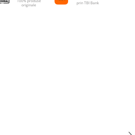
100% produse
prin TBI Bank
originale