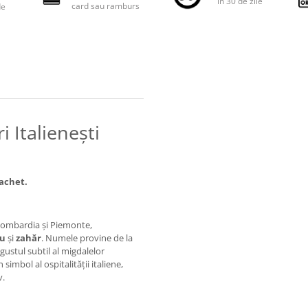
în 30 de zile
card sau ramburs
de
 Italienești
pachet.
n Lombardia și Piemonte,
ou
și
zahăr
. Numele provine de la
gustul subtil al migdalelor
simbol al ospitalității italiene,
v.