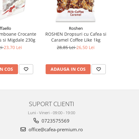
ffaello
Roshen
mboane Crocante
ROSHEN Dropsuri cu Cafea si
ROSHEN Jel
 si Migdale 230g
Caramel Coffee Like 1kg
ei
23,70 Lei
28,85 Lei
26,50 Lei
N COS
ADAUGA IN COS
ADAUG
SUPORT CLIENTI
Luni - Vineri - 09:00 - 19:00
0723575569
office@cafea-premium.ro