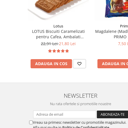
Lotus
Pri
LOTUS Biscuiti Caramelizati
Magdalene (Madl
pentru Cafea, Ambalati
PRIMO 
Individual 50buc 312.5g
22,91 Lei
21,80 Lei
7,50 
ADAUGA IN COS
ADAUGA IN 
NEWSLETTER
Nu rata ofertele si promotiile noastre
Vreau sa primesc newsletter cu promotiile magazinului.
Afla mai multe in
Politica de Confidentialitate