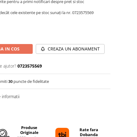
te pentru a primi notificari despre pret si stoc
decât cele existente pe stoc sunați la nr. 0723575569
A IN COS
CREAZA UN ABONAMENT
e ajutor?
0723575569
imiti
30
puncte de fidelitate
informatii
Distribuie
pe
Facebook
Produse
Rate fara
Originale
Dobanda