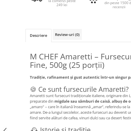
la comenzi peste
din peste 1500 
249 lei
recenzii
Review-uri
(0)
Descriere
M CHEF Amaretti – Fursecuri
Fine, 500g (25 porții)
Tradiție, rafinament și gust autentic într-un singur 
🍪 Ce sunt fursecurile Amaretti?
Amaretti sunt fursecuri tradiționale italiene, originare di
preparate din
migdale sau sâmburi de caisă
,
albuș de 
„amaro” – care în italiană înseamnă „amar”, referindu-se la 
amare. De-a lungul secolelor, aceste fursecuri au devenit un 
fiind servite alături de cafea, vinuri dulci sau ca desert festi
🕰️ Istorie și tradiție