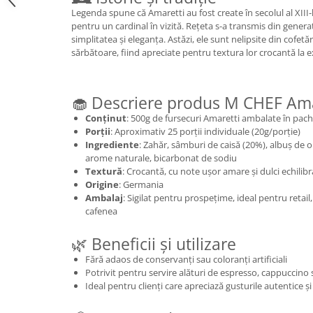
Legenda spune că Amaretti au fost create în secolul al XIII-
pentru un cardinal în vizită. Rețeta s-a transmis din genera
simplitatea și eleganța. Astăzi, ele sunt nelipsite din cofetăr
sărbătoare, fiind apreciate pentru textura lor crocantă la ex
🧁 Descriere produs M CHEF Ama
Conținut
: 500g de fursecuri Amaretti ambalate în pac
Porții
: Aproximativ 25 porții individuale (20g/porție)
Ingrediente
: Zahăr, sâmburi de caisă (20%), albuș de o
arome naturale, bicarbonat de sodiu
Textură
: Crocantă, cu note ușor amare și dulci echilibr
Origine
: Germania
Ambalaj
: Sigilat pentru prospețime, ideal pentru retail
cafenea
🌿 Beneficii și utilizare
Fără adaos de conservanți sau coloranți artificiali
Potrivit pentru servire alături de espresso, cappuccino 
Ideal pentru clienți care apreciază gusturile autentice ș