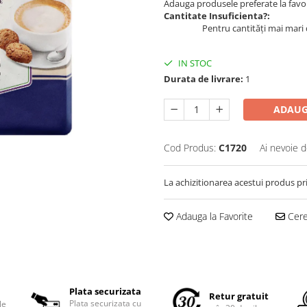
Adauga produsele preferate la favori
Cantitate Insuficienta?:
Pentru cantități mai mari 
IN STOC
Durata de livrare:
1
ADAUG
Cod Produs:
C1720
Ai nevoie d
La achizitionarea acestui produs pr
Adauga la Favorite
Cere 
Plata securizata
Retur gratuit
Plata securizata cu
le