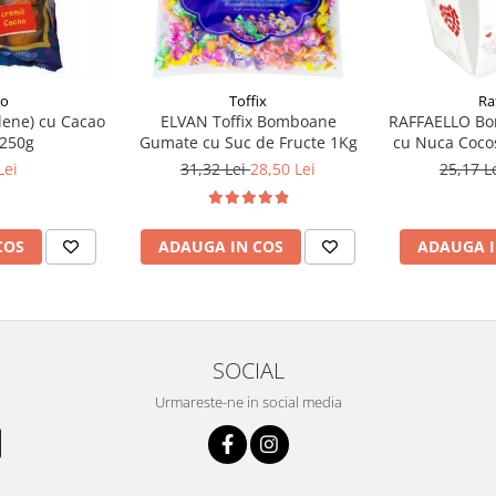
mo
Toffix
Ra
ene) cu Cacao
ELVAN Toffix Bomboane
RAFFAELLO Bo
250g
Gumate cu Suc de Fructe 1Kg
cu Nuca Cocos
Lei
31,32 Lei
28,50 Lei
25,17 L
COS
ADAUGA IN COS
ADAUGA I
SOCIAL
Urmareste-ne in social media