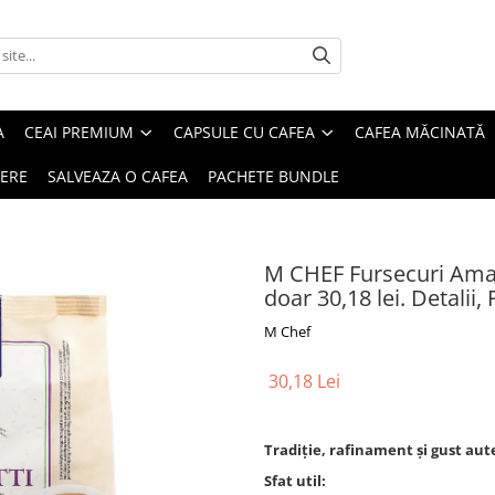
A
CEAI PREMIUM
CAPSULE CU CAFEA
CAFEA MĂCINATĂ
IERE
SALVEAZA O CAFEA
PACHETE BUNDLE
M CHEF Fursecuri Amar
doar 30,18 lei. Detalii
M Chef
30,18 Lei
Tradiție, rafinament și gust aut
Sfat util: