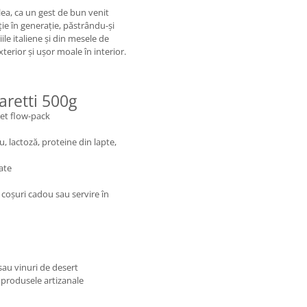
lea, ca un gest de bun venit
ție în generație, păstrându-și
iile italiene și din mesele de
terior și ușor moale în interior.
retti 500g
het flow-pack
u, lactoză, proteine din lapte,
ate
, coșuri cadou sau servire în
sau vinuri de desert
i produsele artizanale