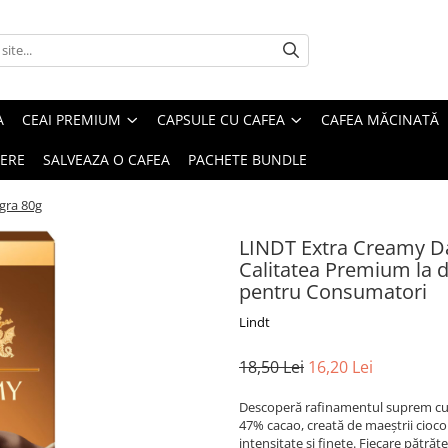
A
CEAI PREMIUM
CAPSULE CU CAFEA
CAFEA MĂCINATĂ
IERE
SALVEAZA O CAFEA
PACHETE BUNDLE
gra 80g
LINDT Extra Creamy Da
Calitatea Premium la doa
pentru Consumatori
Lindt
18,50 Lei
16,20 Lei
Descoperă rafinamentul suprem cu 
47% cacao, creată de maeștrii ciocola
intensitate și finețe. Fiecare pătră