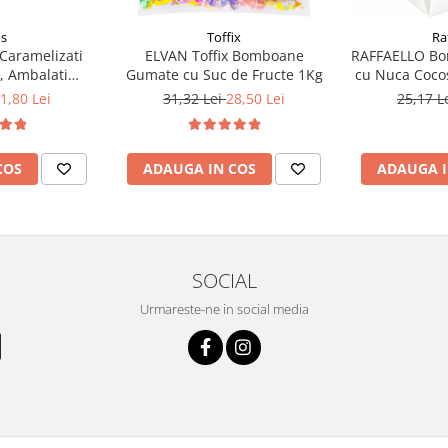
us
Toffix
Ra
 Caramelizati
ELVAN Toffix Bomboane
RAFFAELLO Bo
, Ambalati
Gumate cu Suc de Fructe 1Kg
cu Nuca Cocos
0buc 312.5g
1,80 Lei
31,32 Lei
28,50 Lei
25,17 L
COS
ADAUGA IN COS
ADAUGA I
SOCIAL
Urmareste-ne in social media