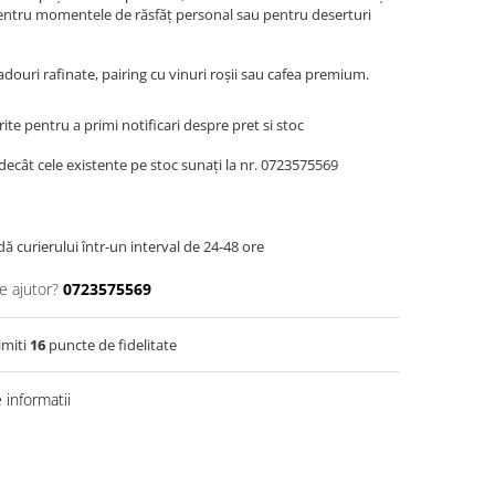
pentru momentele de răsfăț personal sau pentru deserturi
adouri rafinate, pairing cu vinuri roșii sau cafea premium.
te pentru a primi notificari despre pret si stoc
decât cele existente pe stoc sunați la nr. 0723575569
dă curierului într-un interval de 24-48 ore
e ajutor?
0723575569
imiti
16
puncte de fidelitate
informatii
Distribuie
pe
Facebook