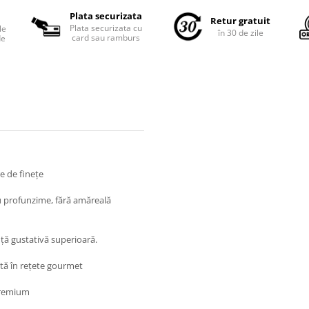
Plata securizata
Retur gratuit
Plata securizata cu
le
în 30 de zile
card sau ramburs
de
e de finețe
u profunzime, fără amăreală
nță gustativă superioară.
ată în rețete gourmet
premium