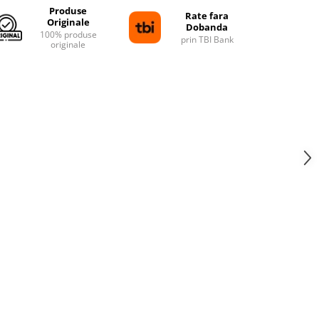
Produse
Rate fara
Originale
Dobanda
100% produse
prin TBI Bank
originale