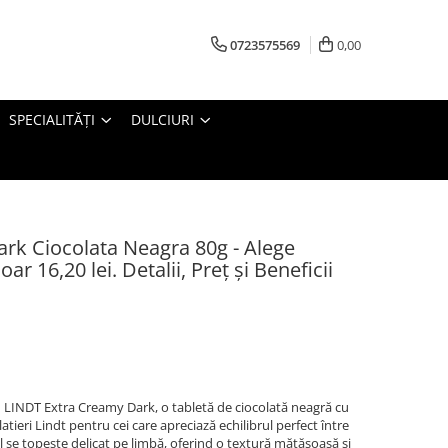
0723575569
0,00
SPECIALITĂȚI
DULCIURI
rk Ciocolata Neagra 80g - Alege
r 16,20 lei. Detalii, Preț și Beneficii
LINDT Extra Creamy Dark, o tabletă de ciocolată neagră cu
tieri Lindt pentru cei care apreciază echilibrul perfect între
țel se topește delicat pe limbă, oferind o textură mătăsoasă și