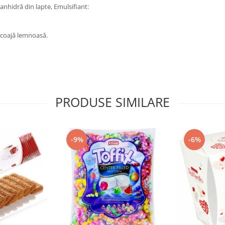
anhidră din lapte, Emulsifiant:
 coajă lemnoasă.
PRODUSE SIMILARE
-9%
-6%