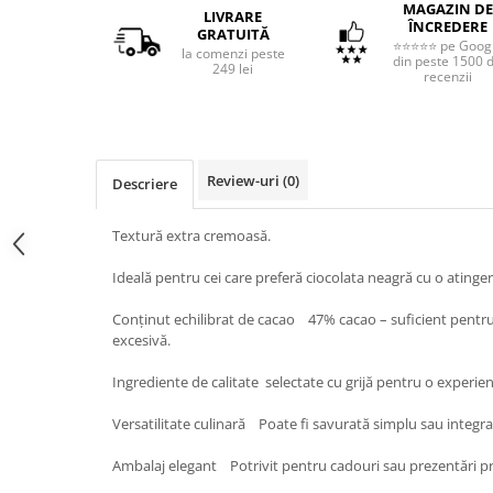
MAGAZIN DE
LIVRARE
ÎNCREDERE
GRATUITĂ
⭐⭐⭐⭐⭐ pe Goog
la comenzi peste
din peste 1500 
249 lei
recenzii
Review-uri
(0)
Descriere
Textură extra cremoasă.
Ideală pentru cei care preferă ciocolata neagră cu o atinger
Conținut echilibrat de cacao 47% cacao – suficient pentr
excesivă.
Ingrediente de calitate selectate cu grijă pentru o experie
Versatilitate culinară Poate fi savurată simplu sau integr
Ambalaj elegant Potrivit pentru cadouri sau prezentări 