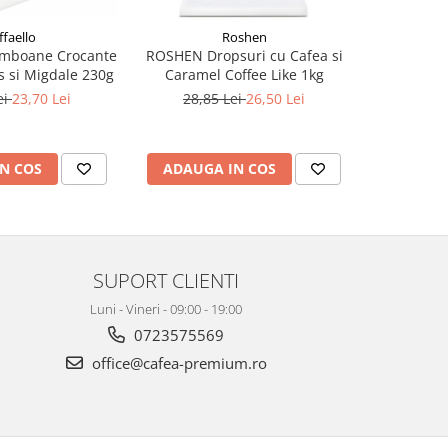
ffaello
Roshen
mboane Crocante
ROSHEN Dropsuri cu Cafea si
ROSHEN Dr
 si Migdale 230g
Caramel Coffee Like 1kg
Fructe Ci
ei
23,70 Lei
28,85 Lei
26,50 Lei
26,8
N COS
ADAUGA IN COS
ADAUG
SUPORT CLIENTI
Luni - Vineri - 09:00 - 19:00
0723575569
office@cafea-premium.ro