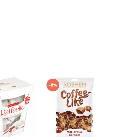
-8%
-16%