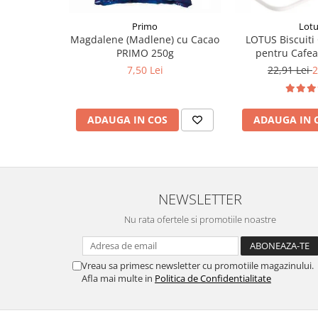
Primo
Lot
Magdalene (Madlene) cu Cacao
LOTUS Biscuiti
PRIMO 250g
pentru Cafea
Individual 5
7,50 Lei
22,91 Lei
2
ADAUGA IN COS
ADAUGA IN 
NEWSLETTER
Nu rata ofertele si promotiile noastre
Vreau sa primesc newsletter cu promotiile magazinului.
Afla mai multe in
Politica de Confidentialitate