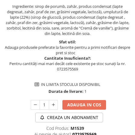
Ingrediente: sirop de porumb, zahăr, produs condensat (lapte
degresat, zahăr, praf de zer, grăsimi vegetale, lactoză), umplutură de
lapte (22%) (sirop de glucoză, produs condensat (lapte degresat ,
zahăr, praf din zer, grăsimi vegetale, lactoză), zahăr, grăsime din lapte,
sorbitol, lecitină din soia, sare, aromă de "Cremă de vanilie"), grăsime
din lapte, lecitină din soia.
Sfat util:
Adauga produsele preferate la favorite pentru a primi notificari despre
pret si stoc
Cantitate Insuficienta?:
Pentru cantități mai mari decât cele existente pe stoc sunați la nr.
0723575569
IN LIMITA STOCULUI DISPONIBIL
Durata de livrare:
1
ADAUGA IN COS
CREAZA UN ABONAMENT
Cod Produs:
M1539
Ai nevoie de ajutor?
0723575569