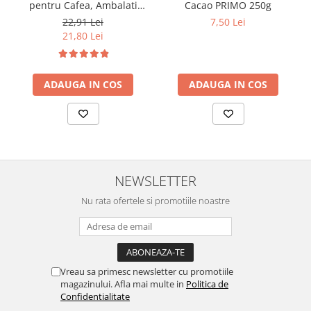
pentru Cafea, Ambalati
Cacao PRIMO 250g
Individual 50buc 312.5g
22,91 Lei
7,50 Lei
21,80 Lei
ADAUGA IN COS
ADAUGA IN COS
NEWSLETTER
Nu rata ofertele si promotiile noastre
Vreau sa primesc newsletter cu promotiile
magazinului. Afla mai multe in
Politica de
Confidentialitate