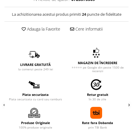
La achizitionarea acestui produs primiti
24
puncte de fidelitate
Adauga la Favorite
Cere informatii
MAGAZIN DE ÎNCREDERE
LIVRARE GRATUITĂ
⭐⭐⭐⭐⭐ pe Google din peste 1500 de
la comenzi peste 249 lei
recenzii
Plata securizata
Retur gratuit
Plata securizata cu card sau ramburs
în 30 de zile
Produse Originale
Rate fara Dobanda
100% produse originale
prin TBI Bank