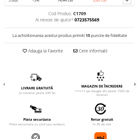
+
5
buc
-5%
14,44 Lei
3,80 Lei
Cod Produs:
C1709
Ai nevoie de ajutor?
0723575569
La achizitionarea acestui produs primiti
15
puncte de fidelitate
Adauga la Favorite
Cere informatii
MAGAZIN DE ÎNCREDERE
LIVRARE GRATUITĂ
⭐⭐⭐⭐⭐ pe Google din peste 1500 de
la comenzi peste 249 lei
recenzii
Plata securizata
Retur gratuit
Plata securizata cu card sau ramburs
în 30 de zile