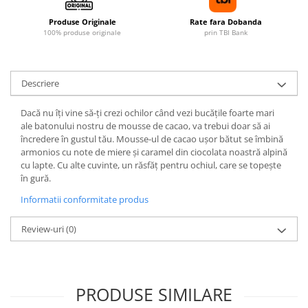
Produse Originale
Rate fara Dobanda
100% produse originale
prin TBI Bank
Descriere
Dacă nu îți vine să-ți crezi ochilor când vezi bucățile foarte mari
ale batonului nostru de mousse de cacao, va trebui doar să ai
încredere în gustul tău. Mousse-ul de cacao ușor bătut se îmbină
armonios cu note de miere și caramel din ciocolata noastră alpină
cu lapte. Cu alte cuvinte, un răsfăț pentru ochiul, care se topește
în gură.
Informatii conformitate produs
Review-uri
(0)
PRODUSE SIMILARE