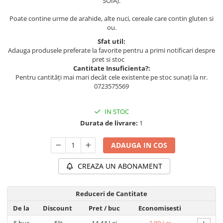
SOIA).
Poate contine urme de arahide, alte nuci, cereale care contin gluten si
ou.
Sfat util:
Adauga produsele preferate la favorite pentru a primi notificari despre
pret si stoc
Cantitate Insuficienta?:
Pentru cantități mai mari decât cele existente pe stoc sunați la nr.
0723575569
IN STOC
Durata de livrare:
1
ADAUGA IN COS
CREAZA UN ABONAMENT
Reduceri de Cantitate
De la
Discount
Pret
/ buc
Economisesti