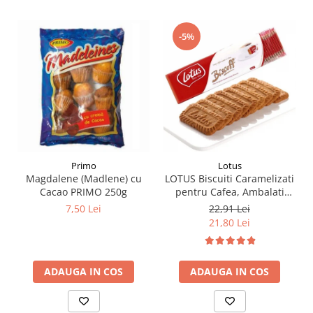
-5%
Primo
Lotus
Magdalene (Madlene) cu
LOTUS Biscuiti Caramelizati
Cacao PRIMO 250g
pentru Cafea, Ambalati
Individual 50buc 312.5g
7,50 Lei
22,91 Lei
21,80 Lei
ADAUGA IN COS
ADAUGA IN COS