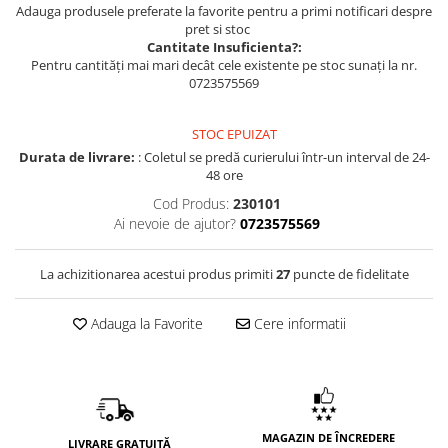
Adauga produsele preferate la favorite pentru a primi notificari despre
pret si stoc
Cantitate Insuficienta?:
Pentru cantități mai mari decât cele existente pe stoc sunați la nr.
0723575569
STOC EPUIZAT
Durata de livrare:
: Coletul se predă curierului într-un interval de 24-
48 ore
Cod Produs:
230101
Ai nevoie de ajutor?
0723575569
La achizitionarea acestui produs primiti
27
puncte de fidelitate
Adauga la Favorite
Cere informatii
MAGAZIN DE ÎNCREDERE
LIVRARE GRATUITĂ