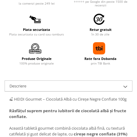
⭐⭐⭐⭐⭐ pe Google din peste 1500 de
la comenzi peste 249 lei
recenzii
Plata securizata
Retur gratuit
Plata securizata cu card sau ramburs
în 30 de zile
Produse Originale
Rate fara Dobanda
100% produse originale
prin TBI Bank
Descriere
🍒 HEIDI Gourmet – Ciocolată Albă cu Cireșe Negre Confiate 100g
Răsfățul suprem pentru iubitorii de ciocolată albă și fructe
confiate.
Această tabletă gourmet combină ciocolata albă fină, cu textură
catifelată și gust delicat de lapte, cu
cireșe negre confiate (31%)