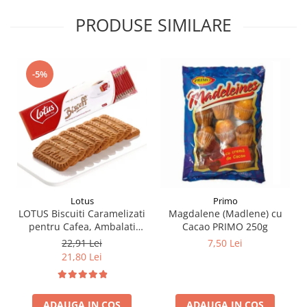
PRODUSE SIMILARE
-5%
Lotus
Primo
LOTUS Biscuiti Caramelizati
Magdalene (Madlene) cu
pentru Cafea, Ambalati
Cacao PRIMO 250g
Individual 50buc 312.5g
22,91 Lei
7,50 Lei
21,80 Lei
ADAUGA IN COS
ADAUGA IN COS