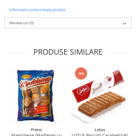
Informatii conformitate produs
Review-uri
(0)
PRODUSE SIMILARE
-5%
Primo
Lotus
Magdalene (Madlene) cu
LOTUS Biscuiti Caramelizati