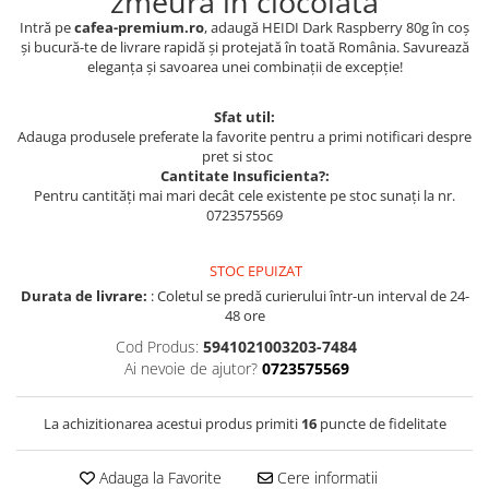
zmeură în ciocolată
Intră pe
cafea-premium.ro
, adaugă HEIDI Dark Raspberry 80g în coș
și bucură-te de livrare rapidă și protejată în toată România. Savurează
eleganța și savoarea unei combinații de excepție!
Sfat util:
Adauga produsele preferate la favorite pentru a primi notificari despre
pret si stoc
Cantitate Insuficienta?:
Pentru cantități mai mari decât cele existente pe stoc sunați la nr.
0723575569
STOC EPUIZAT
Durata de livrare:
: Coletul se predă curierului într-un interval de 24-
48 ore
Cod Produs:
5941021003203-7484
Ai nevoie de ajutor?
0723575569
La achizitionarea acestui produs primiti
16
puncte de fidelitate
Adauga la Favorite
Cere informatii