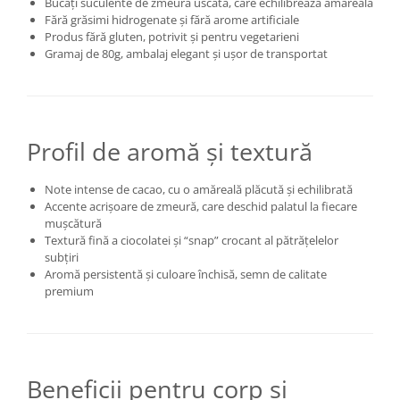
Bucăți suculente de zmeură uscată, care echilibrează amăreala
Fără grăsimi hidrogenate și fără arome artificiale
Produs fără gluten, potrivit și pentru vegetarieni
Gramaj de 80g, ambalaj elegant și ușor de transportat
Profil de aromă și textură
Note intense de cacao, cu o amăreală plăcută și echilibrată
Accente acrișoare de zmeură, care deschid palatul la fiecare
mușcătură
Textură fină a ciocolatei și “snap” crocant al pătrățelelor
subțiri
Aromă persistentă și culoare închisă, semn de calitate
premium
Beneficii pentru corp și