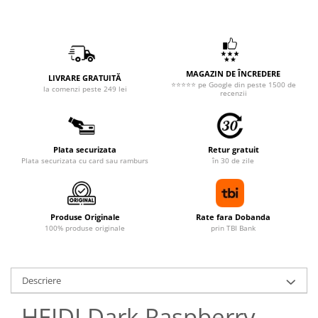
MAGAZIN DE ÎNCREDERE
LIVRARE GRATUITĂ
⭐⭐⭐⭐⭐ pe Google din peste 1500 de
la comenzi peste 249 lei
recenzii
Plata securizata
Retur gratuit
Plata securizata cu card sau ramburs
în 30 de zile
Produse Originale
Rate fara Dobanda
100% produse originale
prin TBI Bank
Descriere
HEIDI Dark Raspberry