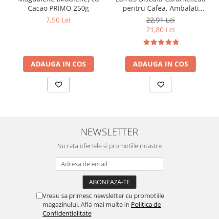
Cacao PRIMO 250g
pentru Cafea, Ambalati
Individual 50buc 312.5g
7,50 Lei
22,91 Lei
21,80 Lei
ADAUGA IN COS
ADAUGA IN COS
NEWSLETTER
Nu rata ofertele si promotiile noastre
Vreau sa primesc newsletter cu promotiile
magazinului. Afla mai multe in
Politica de
Confidentialitate